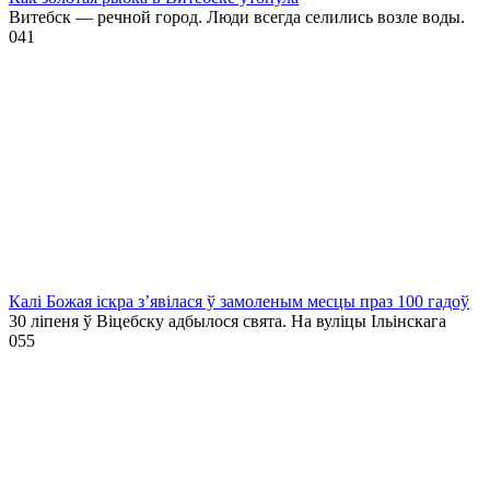
Витебск — речной город. Люди всегда селились возле воды.
0
41
Калі Божая іскра з’явілася ў замоленым месцы праз 100 гадоў
30 ліпеня ў Віцебску адбылося свята. На вуліцы Ільінскага
0
55