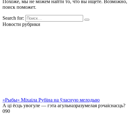
Похоже, мы не можем найти то, что вы ищете. Возможно,
поиск поможет.
Search for:
Новости рубрики
«Рыбы» Міхаіла Рубіна на ўласную мелодыю
А ці ёсць увогуле — гэта агульназразумелая рэчаіснасць?
0
90