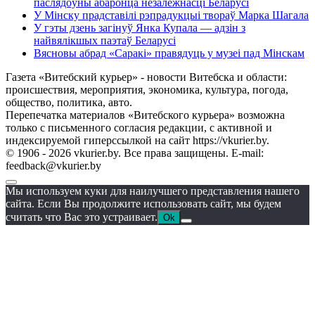
паслядоўны абаронца незалежнасці Беларусі
У Мінску прадставілі рэпрадукцыі твораў Марка Шагала
У гэты дзень загінуў Янка Купала — адзін з
найвялікшых паэтаў Беларусі
Вясновы абрад «Саракі» правядуць у музеі пад Мінскам
Газета «Витебский курьер» - новости Витебска и области:
происшествия, мероприятия, экономика, культура, погода,
общество, политика, авто.
Перепечатка материалов «Витебского курьера» возможна
только с письменного согласия редакции, с активной и
индексируемой гиперссылкой на сайт https://vkurier.by.
© 1906 - 2026 vkurier.by. Все права защищены. E-mail:
feedback@vkurier.by
Мы используем куки для наилучшего представления нашего
сайта. Если Вы продолжите использовать сайт, мы будем
считать что Вас это устраивает.
Ok