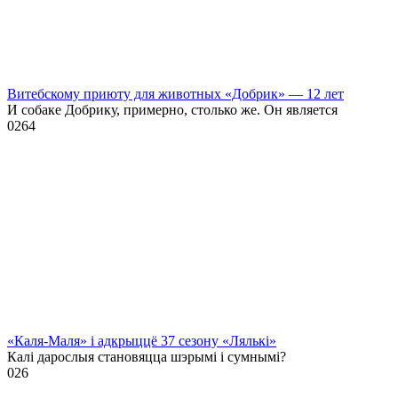
Витебскому приюту для животных «Добрик» — 12 лет
И собаке Добрику, примерно, столько же. Он является
0
264
«Каля-Маля» і адкрыццё 37 сезону «Лялькі»
Калі дарослыя становяцца шэрымі і сумнымі?
0
26