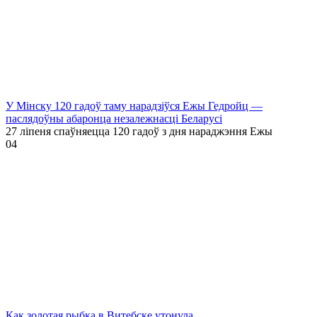
У Мінску 120 гадоў таму нарадзіўся Ежы Гедройц —
паслядоўны абаронца незалежнасці Беларусі
27 ліпеня спаўняецца 120 гадоў з дня нараджэння Ежы
0
4
Как золотая рыбка в Витебске утонула