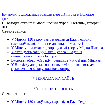
Беларуские художники создали первый мурал в Полоцке —
фото
В Полоцке открыт символический мурал «Истоки», который
0
11
Свежие записи
У Мінску 120 гадоў таму нарадзіўся Ежы Гедройц —
паслядоўны абаронца незалежнасці Беларусі
У Мінску прадставілі рэпрадукцыі твораў Марка Шагала
У гэты дзень загінуў Янка Купала — адзін з
найвялікшых паэтаў Беларусі
Вясновы абрад «Саракі» правядуць у музеі пад Мінскам
У Віцебску адкрылася выстава «Мастацтва святла»,
прысвечаная беларускай маляванцы
☞
РЕКЛАМА НА САЙТЕ
☞
СООБЩИ НОВОСТЬ
Свежие записи
У Мінску 120 гадоў таму нарадзіўся Ежы Гедройц —