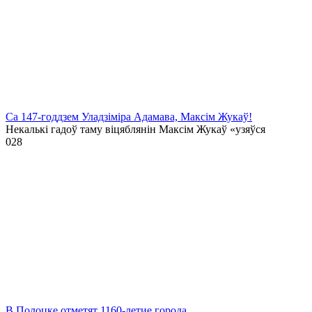
Са 147-годдзем Уладзіміра Адамава, Максім Жукаў!
Некалькі гадоў таму віцяблянін Максім Жукаў «узяўся
0
28
В Полоцке отметят 1160-летие города