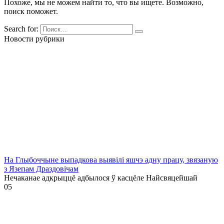
Похоже, мы не можем найти то, что вы ищете. Возможно,
поиск поможет.
Search for:
Новости рубрики
На Глыбоччыне выпадкова выявілі яшчэ адну працу, звязаную
з Язепам Драздовічам
Нечаканае адкрыццё адбылося ў касцёле Найсвяцейшай
0
5