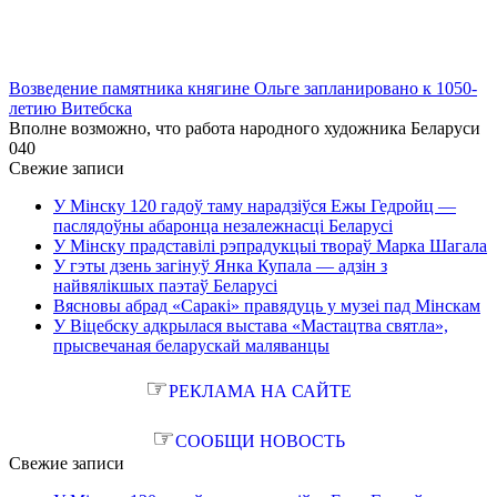
Возведение памятника княгине Ольге запланировано к 1050-
летию Витебска
Вполне возможно, что работа народного художника Беларуси
0
40
Свежие записи
У Мінску 120 гадоў таму нарадзіўся Ежы Гедройц —
паслядоўны абаронца незалежнасці Беларусі
У Мінску прадставілі рэпрадукцыі твораў Марка Шагала
У гэты дзень загінуў Янка Купала — адзін з
найвялікшых паэтаў Беларусі
Вясновы абрад «Саракі» правядуць у музеі пад Мінскам
У Віцебску адкрылася выстава «Мастацтва святла»,
прысвечаная беларускай маляванцы
☞
РЕКЛАМА НА САЙТЕ
☞
СООБЩИ НОВОСТЬ
Свежие записи