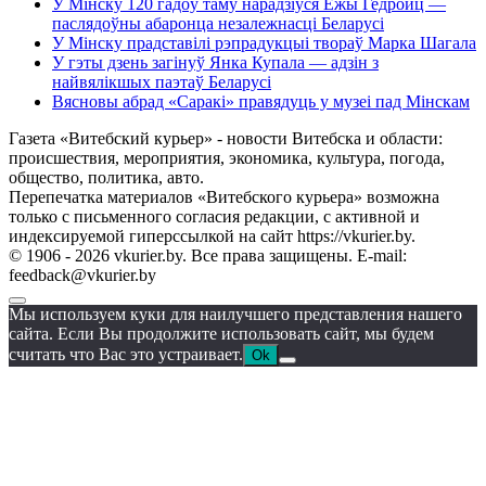
У Мінску 120 гадоў таму нарадзіўся Ежы Гедройц —
паслядоўны абаронца незалежнасці Беларусі
У Мінску прадставілі рэпрадукцыі твораў Марка Шагала
У гэты дзень загінуў Янка Купала — адзін з
найвялікшых паэтаў Беларусі
Вясновы абрад «Саракі» правядуць у музеі пад Мінскам
Газета «Витебский курьер» - новости Витебска и области:
происшествия, мероприятия, экономика, культура, погода,
общество, политика, авто.
Перепечатка материалов «Витебского курьера» возможна
только с письменного согласия редакции, с активной и
индексируемой гиперссылкой на сайт https://vkurier.by.
© 1906 - 2026 vkurier.by. Все права защищены. E-mail:
feedback@vkurier.by
Мы используем куки для наилучшего представления нашего
сайта. Если Вы продолжите использовать сайт, мы будем
считать что Вас это устраивает.
Ok