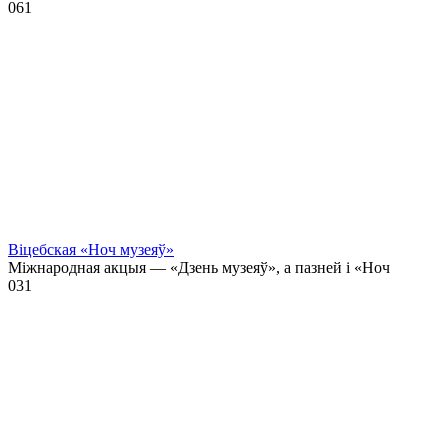
0
61
Віцебская «Ноч музеяў»
Міжнародная акцыя — «Дзень музеяў», а пазней і «Ноч
0
31