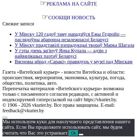
☞
РЕКЛАМА НА САЙТЕ
☞
СООБЩИ НОВОСТЬ
Свежие записи
У Мінску 120 гадоў таму нарадзіўся Ежы Гедройц —
паслядоўны абаронца незалежнасці Беларусі
У Мінску прадставілі рэпрадукцыі твораў Марка Шагала
У гэты дзень загінуў Янка Купала — адзін з
найвялікшых паэтаў Беларусі
Вясновы абрад «Саракі» правядуць у музеі пад Мінскам
Газета «Витебский курьер» - новости Витебска и области:
происшествия, мероприятия, экономика, культура, погода,
общество, политика, авто.
Перепечатка материалов «Витебского курьера» возможна
только с письменного согласия редакции, с активной и
индексируемой гиперссылкой на сайт https://vkurier.by.
© 1906 - 2026 vkurier.by. Все права защищены. E-mail:
feedback@vkurier.by
Мы используем куки для наилучшего представления нашего
сайта. Если Вы продолжите использовать сайт, мы будем
считать что Вас это устраивает.
Ok