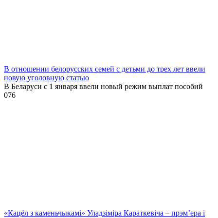
В отношении белорусских семей с детьми до трех лет ввели
новую уголовную статью
В Беларуси с 1 января ввели новый режим выплат пособий
0
76
«Кацёл з каменьчыкамі» Уладзіміра Караткевіча – прэм’ера і