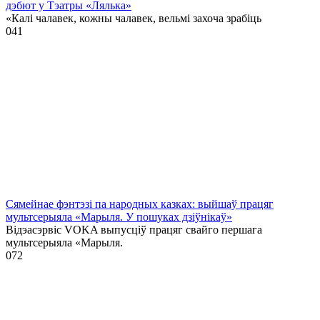
дэбют у Тэатры «Лялька»
«Калі чалавек, кожны чалавек, вельмі захоча зрабіць
0
41
Сямейнае фэнтэзі па народных казках: выйшаў працяг
мультсерыяла «Марыля. У пошуках дзіўнікаў»
Відэасэрвіс VOKA выпусціў працяг свайго першага
мультсерыяла «Марыля.
0
72