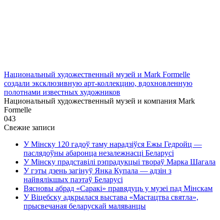
Национальный художественный музей и Mark Formelle
создали эксклюзивную арт-коллекцию, вдохновленную
полотнами известных художников
Национальный художественный музей и компания Mark
Formelle
0
43
Свежие записи
У Мінску 120 гадоў таму нарадзіўся Ежы Гедройц —
паслядоўны абаронца незалежнасці Беларусі
У Мінску прадставілі рэпрадукцыі твораў Марка Шагала
У гэты дзень загінуў Янка Купала — адзін з
найвялікшых паэтаў Беларусі
Вясновы абрад «Саракі» правядуць у музеі пад Мінскам
У Віцебску адкрылася выстава «Мастацтва святла»,
прысвечаная беларускай маляванцы