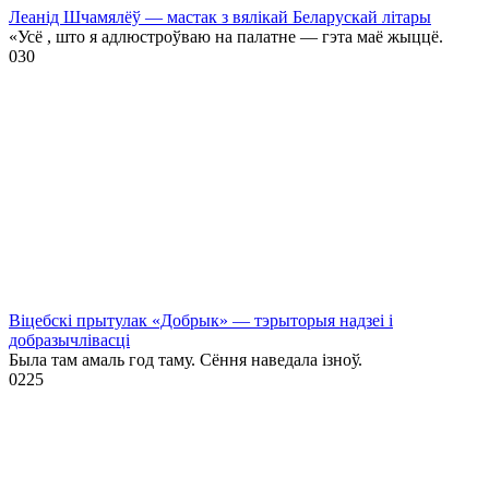
Леанід Шчамялёў — мастак з вялікай Беларускай літары
«Усё , што я адлюстроўваю на палатне — гэта маё жыццё.
0
30
Віцебскі прытулак «‎Добрык»‎ — тэрыторыя надзеі і
добразычлівасці
Была там амаль год таму. Сёння наведала ізноў.
0
225