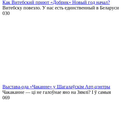
Как Витебский приют «Добрик» Новый год начал?
Витебску повезло. У нас есть единственный в Беларуси
0
30
Выстава-ода «Чаканне» у Шагалаўскім Арт-цэнтры
Чакаканне — ці не галоўнае яно на Зямлі? І ў самыя
0
69