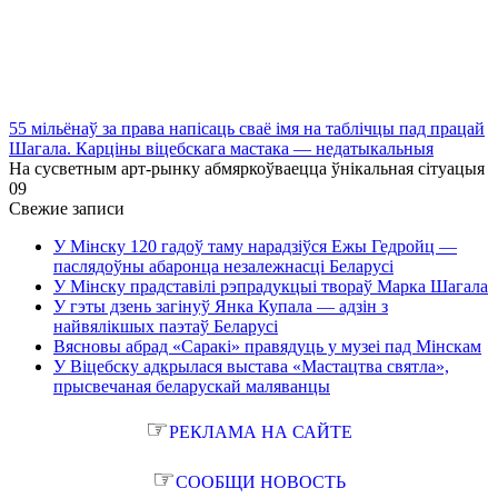
55 мільёнаў за права напісаць сваё імя на таблічцы пад працай
Шагала. Карціны віцебскага мастака — недатыкальныя
На сусветным арт-рынку абмяркоўваецца ўнікальная сітуацыя
0
9
Свежие записи
У Мінску 120 гадоў таму нарадзіўся Ежы Гедройц —
паслядоўны абаронца незалежнасці Беларусі
У Мінску прадставілі рэпрадукцыі твораў Марка Шагала
У гэты дзень загінуў Янка Купала — адзін з
найвялікшых паэтаў Беларусі
Вясновы абрад «Саракі» правядуць у музеі пад Мінскам
У Віцебску адкрылася выстава «Мастацтва святла»,
прысвечаная беларускай маляванцы
☞
РЕКЛАМА НА САЙТЕ
☞
СООБЩИ НОВОСТЬ