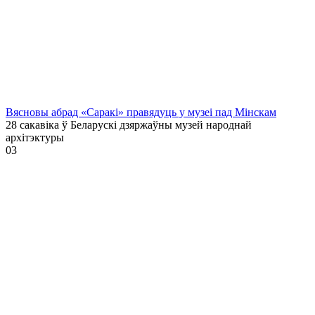
Вясновы абрад «Саракі» правядуць у музеі пад Мінскам
28 сакавіка ў Беларускі дзяржаўны музей народнай
архітэктуры
0
3