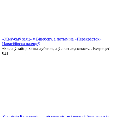
«Жыў-быў заяц» у Віцебску, а потым на «Перекрёсток»
Навасібірска паляцеў
«Была ў зайца хатка лубяная, а ў лісы ледзяная»… Ведаеце?
0
21
Уладзімір Караткевіч — пісьменнік, які вярнуў беларусам іх