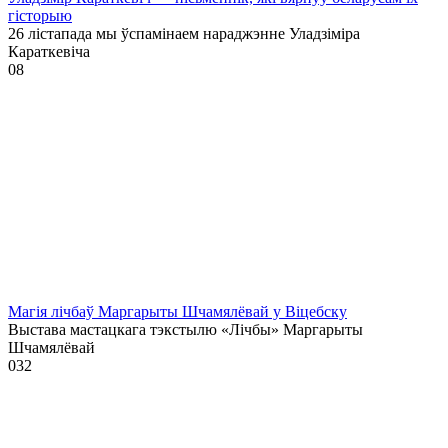
гісторыю
26 лістапада мы ўспамінаем нараджэнне Уладзіміра
Караткевіча
0
8
Магія лічбаў Маргарыты Шчамялёвай у Віцебску
Выстава мастацкага тэкстылю «Лічбы» Маргарыты
Шчамялёвай
0
32