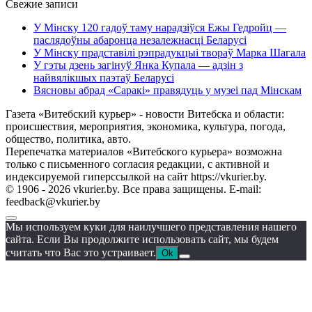
Свежие записи
У Мінску 120 гадоў таму нарадзіўся Ежы Гедройц —
паслядоўны абаронца незалежнасці Беларусі
У Мінску прадставілі рэпрадукцыі твораў Марка Шагала
У гэты дзень загінуў Янка Купала — адзін з
найвялікшых паэтаў Беларусі
Вясновы абрад «Саракі» правядуць у музеі пад Мінскам
Газета «Витебский курьер» - новости Витебска и области:
происшествия, мероприятия, экономика, культура, погода,
общество, политика, авто.
Перепечатка материалов «Витебского курьера» возможна
только с письменного согласия редакции, с активной и
индексируемой гиперссылкой на сайт https://vkurier.by.
© 1906 - 2026 vkurier.by. Все права защищены. E-mail:
feedback@vkurier.by
Мы используем куки для наилучшего представления нашего
сайта. Если Вы продолжите использовать сайт, мы будем
считать что Вас это устраивает.
Ok