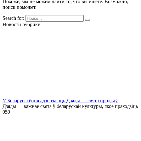
Похоже, мы не можем найти то, что вы ищете. Возможно,
поиск поможет.
Search for:
Новости рубрики
У Беларусі сёння адзначаюць Дзяды — свята продкаў
Дзяды — важнае свята ў беларускай культуры, якое праходзіць
0
50