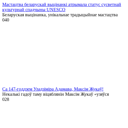
Мастацтва беларускай выцінанкі атрымала статус сусветнай
культурнай спадчыны UNESCO
Беларуская выцінанка, унікальнае традыцыйнае мастацтва
0
40
Са 147-годдзем Уладзіміра Адамава, Максім Жукаў!
Некалькі гадоў таму віцяблянін Максім Жукаў «узяўся
0
28