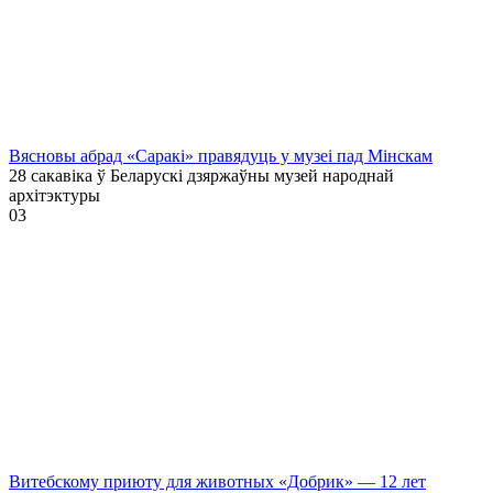
Вясновы абрад «Саракі» правядуць у музеі пад Мінскам
28 сакавіка ў Беларускі дзяржаўны музей народнай
архітэктуры
0
3
Витебскому приюту для животных «Добрик» — 12 лет