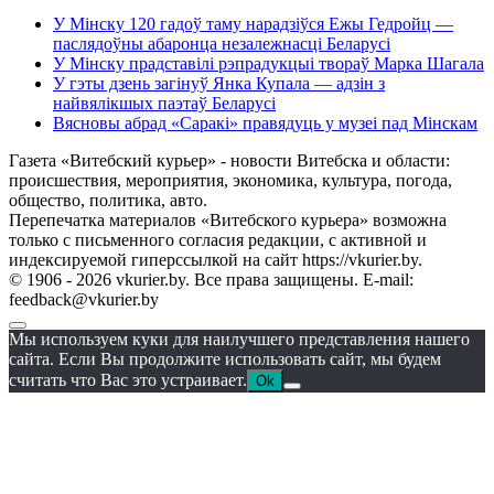
У Мінску 120 гадоў таму нарадзіўся Ежы Гедройц —
паслядоўны абаронца незалежнасці Беларусі
У Мінску прадставілі рэпрадукцыі твораў Марка Шагала
У гэты дзень загінуў Янка Купала — адзін з
найвялікшых паэтаў Беларусі
Вясновы абрад «Саракі» правядуць у музеі пад Мінскам
Газета «Витебский курьер» - новости Витебска и области:
происшествия, мероприятия, экономика, культура, погода,
общество, политика, авто.
Перепечатка материалов «Витебского курьера» возможна
только с письменного согласия редакции, с активной и
индексируемой гиперссылкой на сайт https://vkurier.by.
© 1906 - 2026 vkurier.by. Все права защищены. E-mail:
feedback@vkurier.by
Мы используем куки для наилучшего представления нашего
сайта. Если Вы продолжите использовать сайт, мы будем
считать что Вас это устраивает.
Ok