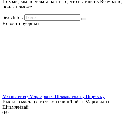
Похоже, мы не можем найти то, что вы ищете. Возможно,
поиск поможет.
Search for:
Новости рубрики
Магія лічбаў Маргарыты Шчамялёвай у Віцебску
Выстава мастацкага тэкстылю «Лічбы» Маргарыты
Шчамялёвай
0
32