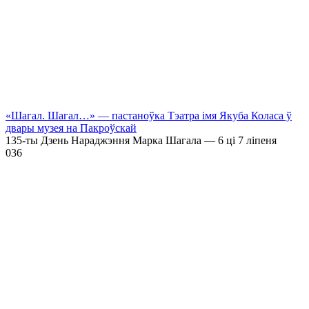
«Шагал. Шагал…» — пастаноўка Тэатра імя Якуба Коласа ў
двары музея на Пакроўскай
135-ты Дзень Нараджэння Марка Шагала — 6 ці 7 ліпеня
0
36