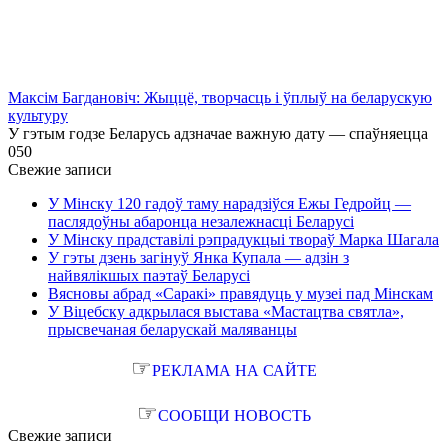
Максім Багдановіч: Жыццё, творчасць і ўплыў на беларускую
культуру
У гэтым годзе Беларусь адзначае важную дату — спаўняецца
0
50
Свежие записи
У Мінску 120 гадоў таму нарадзіўся Ежы Гедройц —
паслядоўны абаронца незалежнасці Беларусі
У Мінску прадставілі рэпрадукцыі твораў Марка Шагала
У гэты дзень загінуў Янка Купала — адзін з
найвялікшых паэтаў Беларусі
Вясновы абрад «Саракі» правядуць у музеі пад Мінскам
У Віцебску адкрылася выстава «Мастацтва святла»,
прысвечаная беларускай маляванцы
☞
РЕКЛАМА НА САЙТЕ
☞
СООБЩИ НОВОСТЬ
Свежие записи