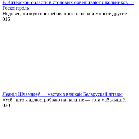
В Витебской области в столовых обвешивают школьников —
Госконтроль
Недовес, низкую востребованность блюд и многие другие
0
16
Леанід Шчамялёў — мастак з вялікай Беларускай літары
«Усё , што я адлюстроўваю на палатне — гэта маё жыццё.
0
30