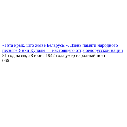
«Гэта крык, што жыве Беларусь!». Дзень памяти народного
песняра Янки Купалы — настоящего отца белорусской нации
81 год назад, 28 июня 1942 года умер народный поэт
0
66