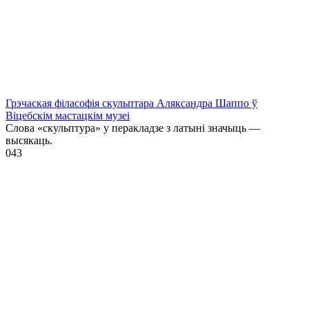
Грэчаская філасофія скульптара Аляксандра Шаппо ў
Віцебскім мастацкім музеі
Слова «скульптура» у перакладзе з латыні значыць —
высякаць.
0
43