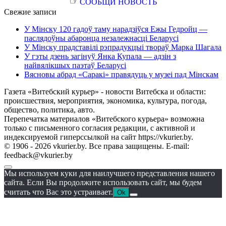
☞
СООБЩИ НОВОСТЬ
Свежие записи
У Мінску 120 гадоў таму нарадзіўся Ежы Гедройц —
паслядоўны абаронца незалежнасці Беларусі
У Мінску прадставілі рэпрадукцыі твораў Марка Шагала
У гэты дзень загінуў Янка Купала — адзін з
найвялікшых паэтаў Беларусі
Вясновы абрад «Саракі» правядуць у музеі пад Мінскам
Газета «Витебский курьер» - новости Витебска и области:
происшествия, мероприятия, экономика, культура, погода,
общество, политика, авто.
Перепечатка материалов «Витебского курьера» возможна
только с письменного согласия редакции, с активной и
индексируемой гиперссылкой на сайт https://vkurier.by.
© 1906 - 2026 vkurier.by. Все права защищены. E-mail:
feedback@vkurier.by
Мы используем куки для наилучшего представления нашего
сайта. Если Вы продолжите использовать сайт, мы будем
считать что Вас это устраивает.
Ok