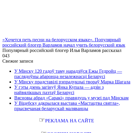
«Хочется петь песни на белорусском языке». Популярный
российский блогер Варламов начал учить белорусский язык
Популярный российский блогер Илья Варламов рассказал
0
43
Свежие записи
У Мінску 120 гадоў таму нарадзіўся Ежы Гедройц —
паслядоўны абаронца незалежнасці Беларусі
У Мінску прадставілі рэпрадукцыі твораў Марка Шагала
У гэты дзень загінуў Янка Купала — адзін з
найвялікшых паэтаў Беларусі
Вясновы абрад «Саракі» правядуць у музеі пад Мінскам
У Віцебску адкрылася выстава «Мастацтва святла»,
прысвечаная беларускай маляванцы
☞
РЕКЛАМА НА САЙТЕ