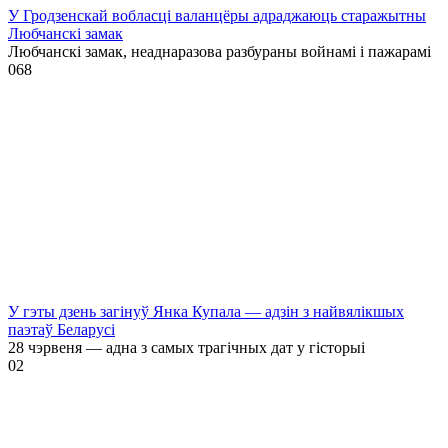
У Гродзенскай вобласці валанцёры адраджаюць старажытны
Любчанскі замак
Любчанскі замак, неаднаразова разбураны войнамі і пажарамі
0
68
У гэты дзень загінуў Янка Купала — адзін з найвялікшых
паэтаў Беларусі
28 чэрвеня — адна з самых трагічных дат у гісторыі
0
2