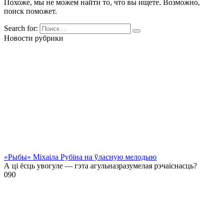
Похоже, мы не можем найти то, что вы ищете. Возможно,
поиск поможет.
Search for:
Новости рубрики
«Рыбы» Міхаіла Рубіна на ўласную мелодыю
А ці ёсць увогуле — гэта агульназразумелая рэчаіснасць?
0
90