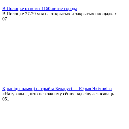
В Полоцке отметят 1160-летие города
В Полоцке 27-29 мая на открытых и закрытых площадках
0
7
Крыніцы памяці патрыёта Беларусі — Юрыя Якімовіча
«Натуральна, што не кожнаму сёння пад сілу асэнсаваць
0
51