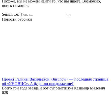
Похоже, мы не можем найти то, что вы ищете. Возможно,
поиск поможет.
Search for:
Новости рубрики
Проект Галины Васильевой «Just now» — последняя страница
об «УНОВИС». А будет ли продолжение?
Всего три года звезда и бог супрематизма Казимир Малевич
0
28