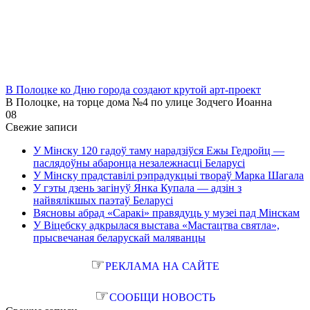
В Полоцке ко Дню города создают крутой арт-проект
В Полоцке, на торце дома №4 по улице Зодчего Иоанна
0
8
Свежие записи
У Мінску 120 гадоў таму нарадзіўся Ежы Гедройц —
паслядоўны абаронца незалежнасці Беларусі
У Мінску прадставілі рэпрадукцыі твораў Марка Шагала
У гэты дзень загінуў Янка Купала — адзін з
найвялікшых паэтаў Беларусі
Вясновы абрад «Саракі» правядуць у музеі пад Мінскам
У Віцебску адкрылася выстава «Мастацтва святла»,
прысвечаная беларускай маляванцы
☞
РЕКЛАМА НА САЙТЕ
☞
СООБЩИ НОВОСТЬ