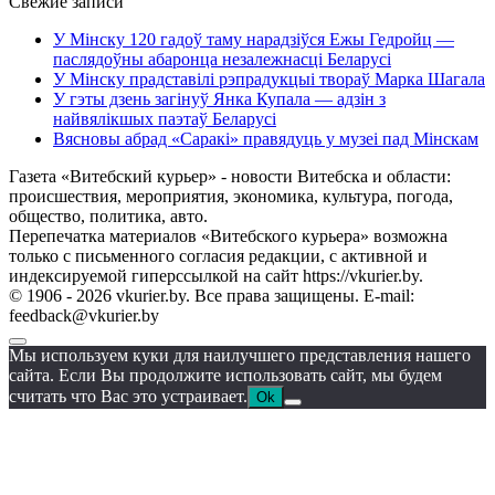
Свежие записи
У Мінску 120 гадоў таму нарадзіўся Ежы Гедройц —
паслядоўны абаронца незалежнасці Беларусі
У Мінску прадставілі рэпрадукцыі твораў Марка Шагала
У гэты дзень загінуў Янка Купала — адзін з
найвялікшых паэтаў Беларусі
Вясновы абрад «Саракі» правядуць у музеі пад Мінскам
Газета «Витебский курьер» - новости Витебска и области:
происшествия, мероприятия, экономика, культура, погода,
общество, политика, авто.
Перепечатка материалов «Витебского курьера» возможна
только с письменного согласия редакции, с активной и
индексируемой гиперссылкой на сайт https://vkurier.by.
© 1906 - 2026 vkurier.by. Все права защищены. E-mail:
feedback@vkurier.by
Мы используем куки для наилучшего представления нашего
сайта. Если Вы продолжите использовать сайт, мы будем
считать что Вас это устраивает.
Ok