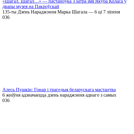
«Шагал. Шагал…» — пастаноўка Тэатра імя Якуба Коласа ў
двары музея на Пакроўскай
135-ты Дзень Нараджэння Марка Шагала — 6 ці 7 ліпеня
0
36
Алесь Пушкін: Гонар і трагедыя беларускага мастацтва
6 жніўня адзначаецца дзень нараджэння аднаго з самых
0
36