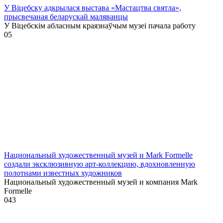
У Віцебску адкрылася выстава «Мастацтва святла»,
прысвечаная беларускай маляванцы
У Віцебскім абласным краязнаўчым музеі пачала работу
0
5
Национальный художественный музей и Mark Formelle
создали эксклюзивную арт-коллекцию, вдохновленную
полотнами известных художников
Национальный художественный музей и компания Mark
Formelle
0
43