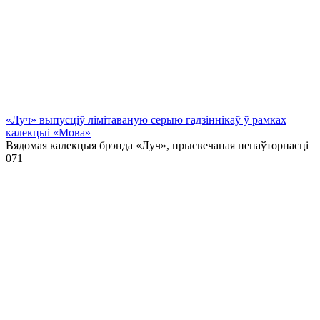
«Луч» выпусціў лiмiтаваную серыю гадзіннікаў ў рамках
калекцыі «Мова»
Вядомая калекцыя брэнда «Луч», прысвечаная непаўторнасці
0
71