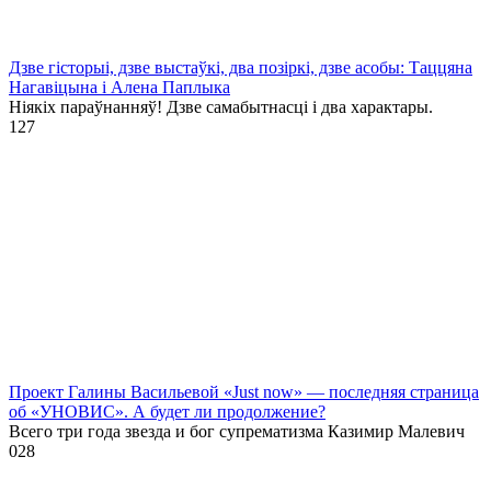
Дзве гісторыі, дзве выстаўкі, два позіркі, дзве асобы: Таццяна
Нагавіцына і Алена Паплыка
Ніякіх параўнанняў! Дзве самабытнасці і два характары.
1
27
Проект Галины Васильевой «Just now» — последняя страница
об «УНОВИС». А будет ли продолжение?
Всего три года звезда и бог супрематизма Казимир Малевич
0
28