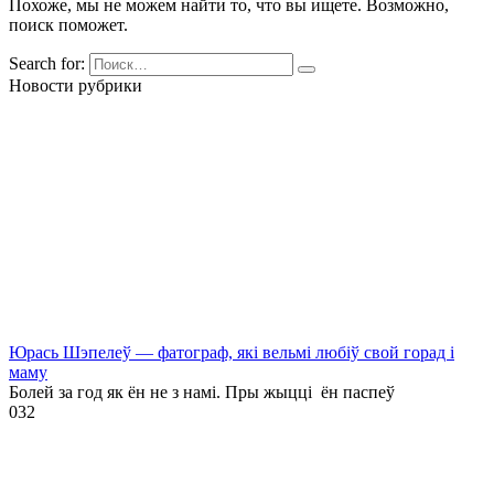
Похоже, мы не можем найти то, что вы ищете. Возможно,
поиск поможет.
Search for:
Новости рубрики
Юрась Шэпелеў — фатограф, які вельмі любіў свой горад і
маму
Болей за год як ён не з намі. Пры жыцці ён паспеў
0
32