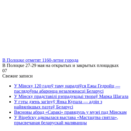
В Полоцке отметят 1160-летие города
В Полоцке 27-29 мая на открытых и закрытых площадках
0
7
Свежие записи
У Мінску 120 гадоў таму нарадзіўся Ежы Гедройц —
паслядоўны абаронца незалежнасці Беларусі
У Мінску прадставілі рэпрадукцыі твораў Марка Шагала
У гэты дзень загінуў Янка Купала — адзін з
найвялікшых паэтаў Беларусі
Вясновы абрад «Саракі» правядуць у музеі пад Мінскам
У Віцебску адкрылася выстава «Мастацтва святла»,
прысвечаная беларускай маляванцы