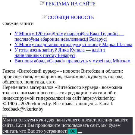
☞
РЕКЛАМА НА САЙТЕ
☞
СООБЩИ НОВОСТЬ
Свежие записи
У Мінску 120 гадоў таму нарадзіўся Ежы Гедройц —
паслядоўны абаронца незалежнасці Беларусі
У Мінску прадставілі рэпрадукцыі твораў Марка Шагала
У гэты дзень загінуў Янка Купала — адзін з
найвялікшых паэтаў Беларусі
Вясновы абрад «Саракі» правядуць у музеі пад Мінскам
Газета «Витебский курьер» - новости Витебска и области:
происшествия, мероприятия, экономика, культура, погода,
общество, политика, авто.
Перепечатка материалов «Витебского курьера» возможна
только с письменного согласия редакции, с активной и
индексируемой гиперссылкой на сайт https://vkurier.by.
© 1906 - 2026 vkurier.by. Все права защищены. E-mail:
feedback@vkurier.by
Мы используем куки для наилучшего представления нашего
сайта. Если Вы продолжите использовать сайт, мы будем
считать что Вас это устраивает.
Ok