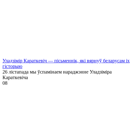
Уладзімір Караткевіч — пісьменнік, які вярнуў беларусам іх
гісторыю
26 лістапада мы ўспамінаем нараджэнне Уладзіміра
Караткевіча
0
8