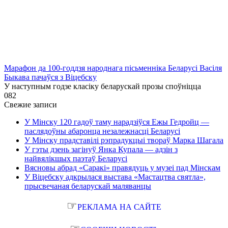
Марафон да 100-годдзя народнага пісьменніка Беларусі Васіля
Быкава пачаўся з Віцебску
У наступным годзе класіку беларускай прозы споўніцца
0
82
Свежие записи
У Мінску 120 гадоў таму нарадзіўся Ежы Гедройц —
паслядоўны абаронца незалежнасці Беларусі
У Мінску прадставілі рэпрадукцыі твораў Марка Шагала
У гэты дзень загінуў Янка Купала — адзін з
найвялікшых паэтаў Беларусі
Вясновы абрад «Саракі» правядуць у музеі пад Мінскам
У Віцебску адкрылася выстава «Мастацтва святла»,
прысвечаная беларускай маляванцы
☞
РЕКЛАМА НА САЙТЕ