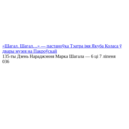
«Шагал. Шагал…» — пастаноўка Тэатра імя Якуба Коласа ў
двары музея на Пакроўскай
135-ты Дзень Нараджэння Марка Шагала — 6 ці 7 ліпеня
0
36