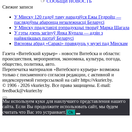
☞
СООБЩИ НОВОСТЬ
Свежие записи
У Мінску 120 гадоў таму нарадзіўся Ежы Гедройц —
паслядоўны абаронца незалежнасці Беларусі
У Мінску прадставілі рэпрадукцыі твораў Марка Шагала
У гэты дзень загінуў Янка Купала — адзін з
найвялікшых паэтаў Беларусі
Вясновы абрад «Саракі» правядуць у музеі пад Мінскам
Газета «Витебский курьер» - новости Витебска и области:
происшествия, мероприятия, экономика, культура, погода,
общество, политика, авто.
Перепечатка материалов «Витебского курьера» возможна
только с письменного согласия редакции, с активной и
индексируемой гиперссылкой на сайт https://vkurier.by.
© 1906 - 2026 vkurier.by. Все права защищены. E-mail:
feedback@vkurier.by
Мы используем куки для наилучшего представления нашего
сайта. Если Вы продолжите использовать сайт, мы будем
считать что Вас это устраивает.
Ok