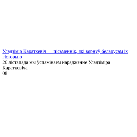
Уладзімір Караткевіч — пісьменнік, які вярнуў беларусам іх
гісторыю
26 лістапада мы ўспамінаем нараджэнне Уладзіміра
Караткевіча
0
8