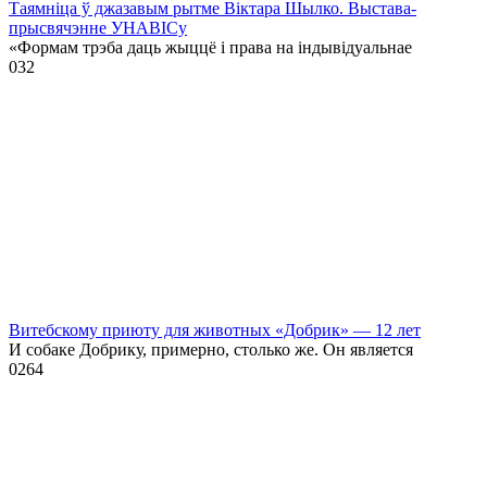
Таямніца ў джазавым рытме Віктара Шылко. Выстава-
прысвячэнне УНАВІСу
«Формам трэба даць жыццё і права на індывідуальнае
0
32
Витебскому приюту для животных «Добрик» — 12 лет
И собаке Добрику, примерно, столько же. Он является
0
264