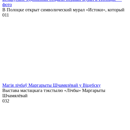
фото
В Полоцке открыт символический мурал «Истоки», который
0
11
Магія лічбаў Маргарыты Шчамялёвай у Віцебску
Выстава мастацкага тэкстылю «Лічбы» Маргарыты
Шчамялёвай
0
32