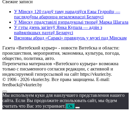
Свежие записи
У Мінску 120 гадоў таму нарадзіўся Ежы Гедройц —
паслядоўны абаронца незалежнасці Беларусі
У Мінску прадставілі рэпрадукцыі твораў Марка Шагала
У гэты дзень загінуў Янка Купала — адзін з
найвялікшых паэтаў Беларусі
Вясновы абрад «Саракі» правядуць у музеі пад Мінскам
Газета «Витебский курьер» - новости Витебска и области:
происшествия, мероприятия, экономика, культура, погода,
общество, политика, авто.
Перепечатка материалов «Витебского курьера» возможна
только с письменного согласия редакции, с активной и
индексируемой гиперссылкой на сайт https://vkurier.by.
© 1906 - 2026 vkurier.by. Все права защищены. E-mail:
feedback@vkurier.by
Мы используем куки для наилучшего представления нашего
сайта. Если Вы продолжите использовать сайт, мы будем
считать что Вас это устраивает.
Ok