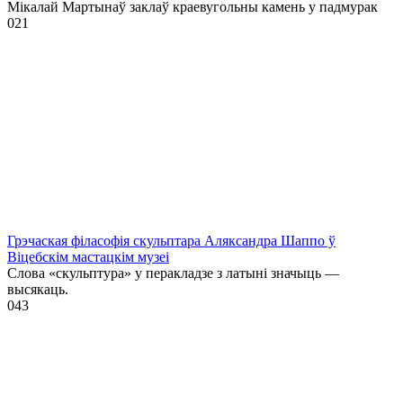
Мікалай Мартынаў заклаў краевугольны камень у падмурак
0
21
Грэчаская філасофія скульптара Аляксандра Шаппо ў
Віцебскім мастацкім музеі
Слова «скульптура» у перакладзе з латыні значыць —
высякаць.
0
43