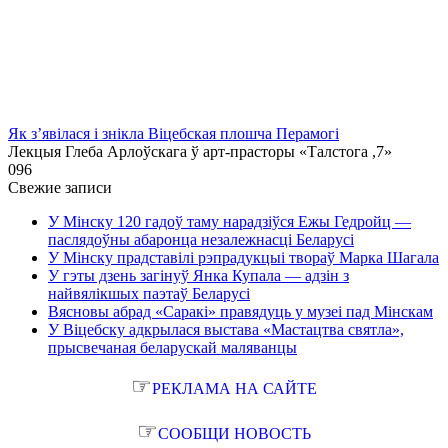
Як з’явілася і знікла Віцебская плошча Перамогі
Лекцыя Глеба Арлоўскага ў арт-прасторы «Талстога ,7»
0
96
Свежие записи
У Мінску 120 гадоў таму нарадзіўся Ежы Гедройц —
паслядоўны абаронца незалежнасці Беларусі
У Мінску прадставілі рэпрадукцыі твораў Марка Шагала
У гэты дзень загінуў Янка Купала — адзін з
найвялікшых паэтаў Беларусі
Вясновы абрад «Саракі» правядуць у музеі пад Мінскам
У Віцебску адкрылася выстава «Мастацтва святла»,
прысвечаная беларускай маляванцы
☞
РЕКЛАМА НА САЙТЕ
☞
СООБЩИ НОВОСТЬ