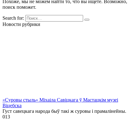
Похоже, мы не можем найти то, что вы ищете. Возможно,
поиск поможет.
Search for:
Новости рубрики
«Суровы стыль» Міхаіла Савіцкага ў Мастацкім музеі
Віцебска
Густ савецкага народа быў такі ж суровы і прамалінейны.
0
13