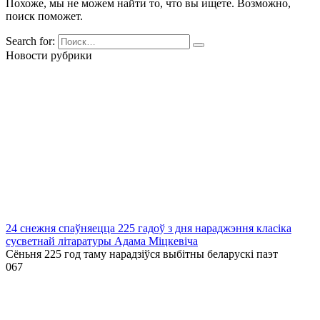
Похоже, мы не можем найти то, что вы ищете. Возможно,
поиск поможет.
Search for:
Новости рубрики
24 снежня спаўняецца 225 гадоў з дня нараджэння класіка
сусветнай літаратуры Адама Міцкевіча
Сёньня 225 год таму нарадзіўся выбітны беларускі паэт
0
67