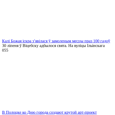
Калі Божая іскра з’явілася ў замоленым месцы праз 100 гадоў
30 ліпеня ў Віцебску адбылося свята. На вуліцы Ільінскага
0
55
В Полоцке ко Дню города создают крутой арт-проект