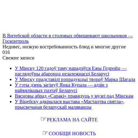
В Витебской области в столовых обвешивают школьников —
Госконтроль
Недовес, низкую востребованность блюд и многие другие
0
16
Свежие записи
У Мінску 120 гадоў таму нарадзіўся Ежы Гедройц —
паслядоўны абаронца незалежнасці Беларусі
У Мінску прадставілі рэпрадукцыі твораў Марка Шагала
У гэты дзень загінуў Янка Купала — адзін з
найвялікшых паэтаў Беларусі
Вясновы абрад «Саракі» правядуць у музеі пад Мінскам
У Віцебску адкрылася выстава «Мастацтва святла»,
прысвечаная беларускай маляванцы
☞
РЕКЛАМА НА САЙТЕ
☞
СООБЩИ НОВОСТЬ