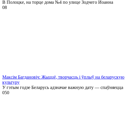
В Полоцке, на торце дома №4 по улице Зодчего Иоанна
0
8
Максім Багдановіч: Жыццё, творчасць і ўплыў на беларускую
культуру
У гэтым годзе Беларусь адзначае важную дату — спаўняецца
0
50