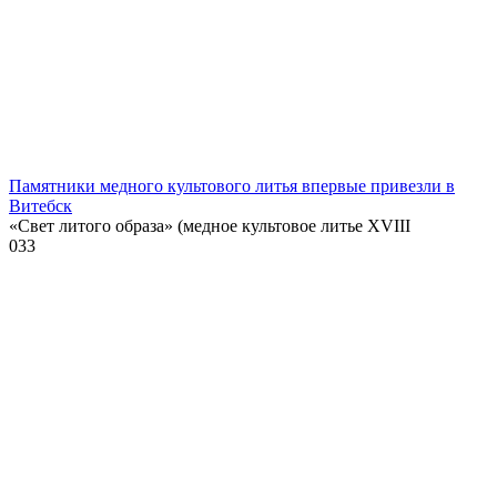
Памятники медного культового литья впервые привезли в
Витебск
«Свет литого образа» (медное культовое литье XVIII
0
33