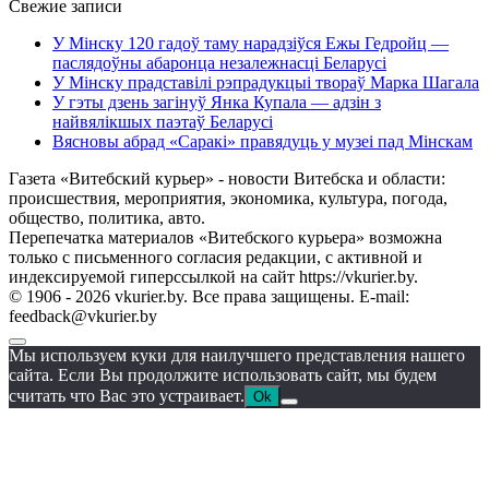
Свежие записи
У Мінску 120 гадоў таму нарадзіўся Ежы Гедройц —
паслядоўны абаронца незалежнасці Беларусі
У Мінску прадставілі рэпрадукцыі твораў Марка Шагала
У гэты дзень загінуў Янка Купала — адзін з
найвялікшых паэтаў Беларусі
Вясновы абрад «Саракі» правядуць у музеі пад Мінскам
Газета «Витебский курьер» - новости Витебска и области:
происшествия, мероприятия, экономика, культура, погода,
общество, политика, авто.
Перепечатка материалов «Витебского курьера» возможна
только с письменного согласия редакции, с активной и
индексируемой гиперссылкой на сайт https://vkurier.by.
© 1906 - 2026 vkurier.by. Все права защищены. E-mail:
feedback@vkurier.by
Мы используем куки для наилучшего представления нашего
сайта. Если Вы продолжите использовать сайт, мы будем
считать что Вас это устраивает.
Ok