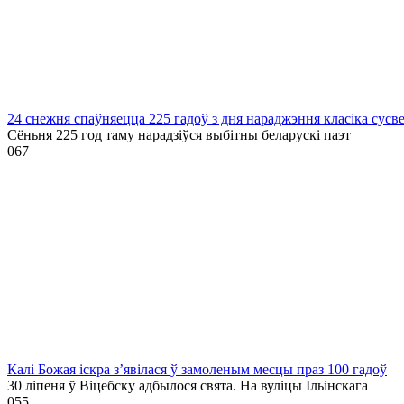
24 снежня спаўняецца 225 гадоў з дня нараджэння класіка сусв
Сёньня 225 год таму нарадзіўся выбітны беларускі паэт
0
67
Калі Божая іскра з’явілася ў замоленым месцы праз 100 гадоў
30 ліпеня ў Віцебску адбылося свята. На вуліцы Ільінскага
0
55