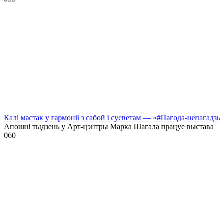
Калі мастак у гармоніі з сабой і сусветам — «#Пагода-непагадз
Апошні тыдзень у Арт-цэнтры Марка Шагала працуе выстава
0
60