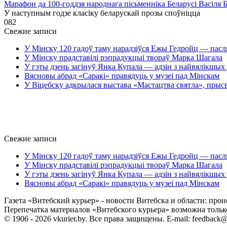
Марафон да 100-годдзя народнага пісьменніка Беларусі Васіля 
У наступным годзе класіку беларускай прозы споўніцца
0
82
Свежие записи
У Мінску 120 гадоў таму нарадзіўся Ежы Гедройц — пасл
У Мінску прадставілі рэпрадукцыі твораў Марка Шагала
У гэты дзень загінуў Янка Купала — адзін з найвялікшых 
Вясновы абрад «Саракі» правядуць у музеі пад Мінскам
У Віцебску адкрылася выстава «Мастацтва святла», прыс
Свежие записи
У Мінску 120 гадоў таму нарадзіўся Ежы Гедройц — пасл
У Мінску прадставілі рэпрадукцыі твораў Марка Шагала
У гэты дзень загінуў Янка Купала — адзін з найвялікшых 
Вясновы абрад «Саракі» правядуць у музеі пад Мінскам
Газета «Витебский курьер» - новости Витебска и области: прои
Перепечатка материалов «Витебского курьера» возможна только 
© 1906 - 2026 vkurier.by. Все права защищены. E-mail: feedback@