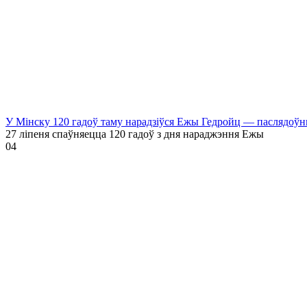
У Мінску 120 гадоў таму нарадзіўся Ежы Гедройц — паслядоўн
27 ліпеня спаўняецца 120 гадоў з дня нараджэння Ежы
0
4