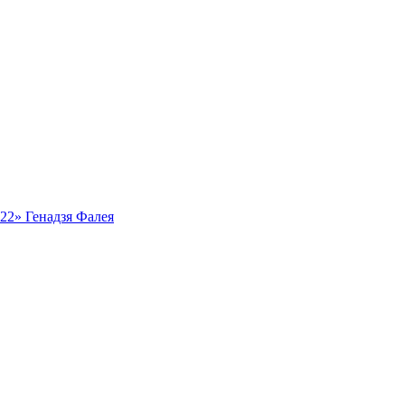
ь22» Генадзя Фалея