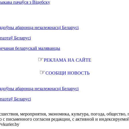
Быкава пачаўся з Віцебску
ядоўны абаронца незалежнасці Беларусі
паэтаў Беларусі
вечаная беларускай маляванцы
☞
РЕКЛАМА НА САЙТЕ
☞
СООБЩИ НОВОСТЬ
ядоўны абаронца незалежнасці Беларусі
паэтаў Беларусі
сшествия, мероприятия, экономика, культура, погода, общество, 
с письменного согласия редакции, с активной и индексируемой ги
vkurier.by