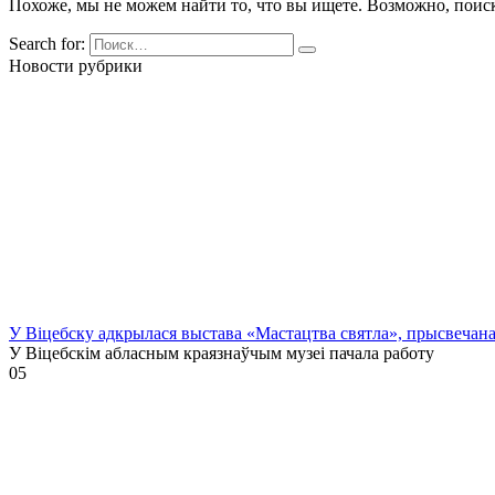
Похоже, мы не можем найти то, что вы ищете. Возможно, поис
Search for:
Новости рубрики
У Віцебску адкрылася выстава «Мастацтва святла», прысвечан
У Віцебскім абласным краязнаўчым музеі пачала работу
0
5