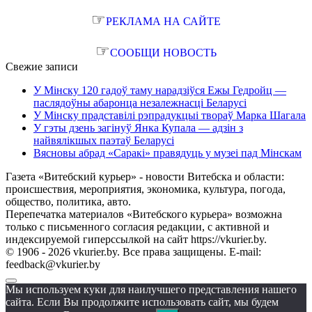
☞
РЕКЛАМА НА САЙТЕ
☞
СООБЩИ НОВОСТЬ
Свежие записи
У Мінску 120 гадоў таму нарадзіўся Ежы Гедройц —
паслядоўны абаронца незалежнасці Беларусі
У Мінску прадставілі рэпрадукцыі твораў Марка Шагала
У гэты дзень загінуў Янка Купала — адзін з
найвялікшых паэтаў Беларусі
Вясновы абрад «Саракі» правядуць у музеі пад Мінскам
Газета «Витебский курьер» - новости Витебска и области:
происшествия, мероприятия, экономика, культура, погода,
общество, политика, авто.
Перепечатка материалов «Витебского курьера» возможна
только с письменного согласия редакции, с активной и
индексируемой гиперссылкой на сайт https://vkurier.by.
© 1906 - 2026 vkurier.by. Все права защищены. E-mail:
feedback@vkurier.by
Мы используем куки для наилучшего представления нашего
сайта. Если Вы продолжите использовать сайт, мы будем