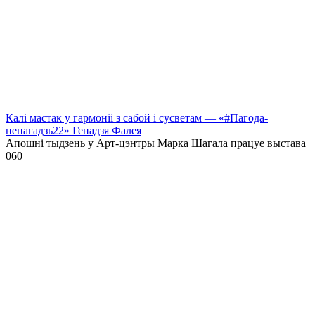
Калі мастак у гармоніі з сабой і сусветам — «#Пагода-
непагадзь22» Генадзя Фалея
Апошні тыдзень у Арт-цэнтры Марка Шагала працуе выстава
0
60