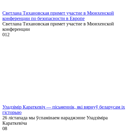
Светлана Тихановская примет участие в Мюнхенской
конференции по безопасности в Европе
Светлана Тихановская примет участие в Мюнхенской
конференции
0
12
Уладзімір Караткевіч — пісьменнік, які вярнуў беларусам іх
гісторыю
26 лістапада мы ўспамінаем нараджэнне Уладзіміра
Караткевіча
0
8