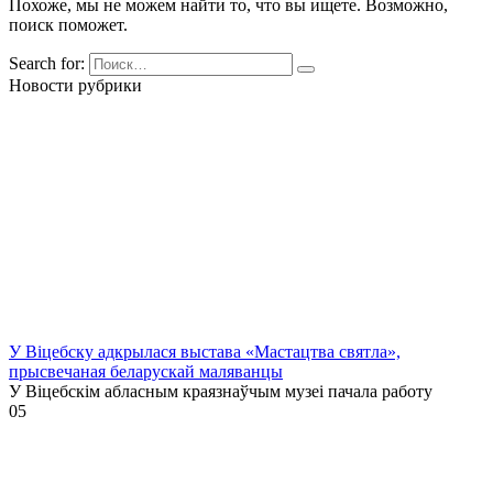
Похоже, мы не можем найти то, что вы ищете. Возможно,
поиск поможет.
Search for:
Новости рубрики
У Віцебску адкрылася выстава «Мастацтва святла»,
прысвечаная беларускай маляванцы
У Віцебскім абласным краязнаўчым музеі пачала работу
0
5