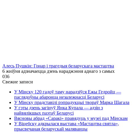
Алесь Пушкін: Гонар і трагедыя беларускага мастацтва
6 жніўня адзначаецца дзень нараджэння аднаго з самых
0
36
Свежие записи
У Мінску 120 гадоў таму нарадзіўся Ежы Гедройц —
паслядоўны абаронца незалежнасці Беларусі
У Мінску прадставілі рэпрадукцыі твораў Марка Шагала
У гэты дзень загінуў Янка Купала — адзін з
найвялікшых паэтаў Беларусі
Вясновы абрад «Саракі» правядуць у музеі пад Мінскам
У Віцебску адкрылася выстава «Мастацтва святла»,
прысвечаная беларускай маляванцы