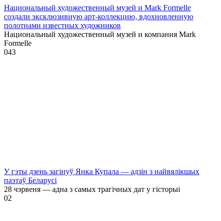
Национальный художественный музей и Mark Formelle
создали эксклюзивную арт-коллекцию, вдохновленную
полотнами известных художников
Национальный художественный музей и компания Mark
Formelle
0
43
У гэты дзень загінуў Янка Купала — адзін з найвялікшых
паэтаў Беларусі
28 чэрвеня — адна з самых трагічных дат у гісторыі
0
2