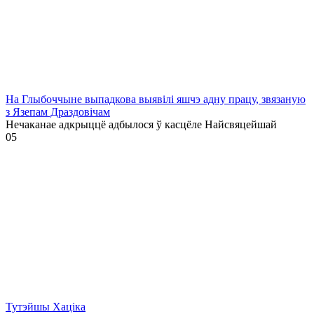
На Глыбоччыне выпадкова выявілі яшчэ адну працу, звязаную
з Язепам Драздовічам
Нечаканае адкрыццё адбылося ў касцёле Найсвяцейшай
0
5
Тутэйшы Хаціка