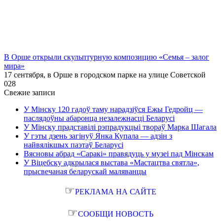
В Орше открыли скульптурную композицию «Семья – залог
мира»
17 сентября, в Орше в городском парке на улице Советской
0
28
Свежие записи
У Мінску 120 гадоў таму нарадзіўся Ежы Гедройц —
паслядоўны абаронца незалежнасці Беларусі
У Мінску прадставілі рэпрадукцыі твораў Марка Шагала
У гэты дзень загінуў Янка Купала — адзін з
найвялікшых паэтаў Беларусі
Вясновы абрад «Саракі» правядуць у музеі пад Мінскам
У Віцебску адкрылася выстава «Мастацтва святла»,
прысвечаная беларускай маляванцы
☞
РЕКЛАМА НА САЙТЕ
☞
СООБЩИ НОВОСТЬ