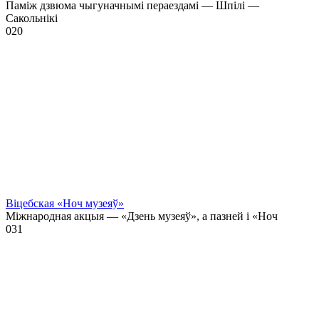
Паміж дзвюма чыгуначнымі пераездамі — Шпілі —
Сакольнікі
0
20
Віцебская «Ноч музеяў»
Міжнародная акцыя — «Дзень музеяў», а пазней і «Ноч
0
31