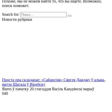
Похоже, мы не можем найти то, что вы ищете. Возможно,
поиск поможет.
Search for:
Новости рубрики
Проста пра складанае: «Сайарсізм» Сяргея Дажджу ў альма-
матэр Шагала ў Віцебску
Яшчэ ў пачатку 20 стагоддзя Васіль Кандзінскі марыў
0
40