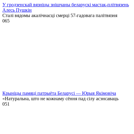
У гродзенскай вязніцы знішчаны беларускі мастак-плітвязень
Алесь Пушкін
Сталі вядомы акалічнасці смерці 57-гадовага палітвязня
0
65
Крыніцы памяці патрыёта Беларусі — Юрыя Якімовіча
«Натуральна, што не кожнаму сёння пад сілу асэнсаваць
0
51