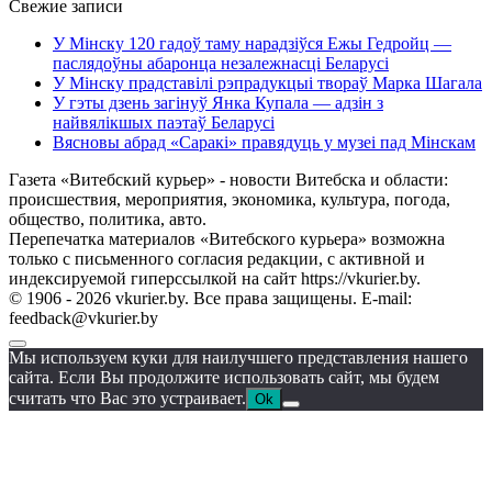
Свежие записи
У Мінску 120 гадоў таму нарадзіўся Ежы Гедройц —
паслядоўны абаронца незалежнасці Беларусі
У Мінску прадставілі рэпрадукцыі твораў Марка Шагала
У гэты дзень загінуў Янка Купала — адзін з
найвялікшых паэтаў Беларусі
Вясновы абрад «Саракі» правядуць у музеі пад Мінскам
Газета «Витебский курьер» - новости Витебска и области:
происшествия, мероприятия, экономика, культура, погода,
общество, политика, авто.
Перепечатка материалов «Витебского курьера» возможна
только с письменного согласия редакции, с активной и
индексируемой гиперссылкой на сайт https://vkurier.by.
© 1906 - 2026 vkurier.by. Все права защищены. E-mail:
feedback@vkurier.by
Мы используем куки для наилучшего представления нашего
сайта. Если Вы продолжите использовать сайт, мы будем
считать что Вас это устраивает.
Ok