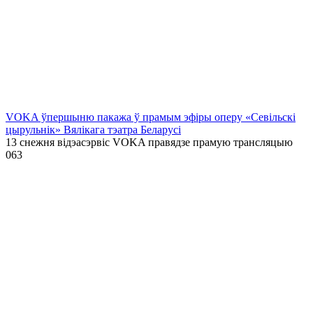
VOKA ўпершыню пакажа ў прамым эфіры оперу «Севільскі
цырульнік» Вялікага тэатра Беларусі
13 снежня відэасэрвіс VOKA правядзе прамую трансляцыю
0
63