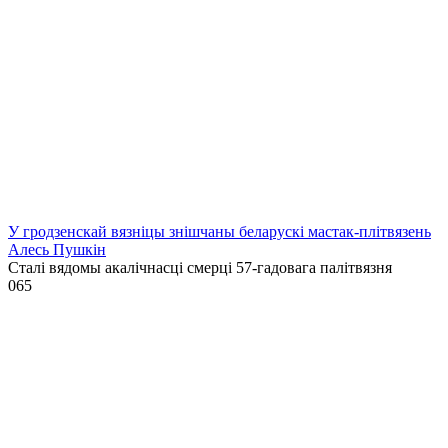
У гродзенскай вязніцы знішчаны беларускі мастак-плітвязень
Алесь Пушкін
Сталі вядомы акалічнасці смерці 57-гадовага палітвязня
0
65