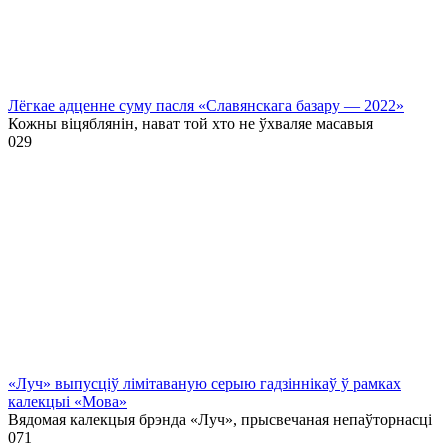
Лёгкае адценне суму пасля «Славянскага базару — 2022»
Кожны віцяблянін, нават той хто не ўхваляе масавыя
0
29
«Луч» выпусціў лiмiтаваную серыю гадзіннікаў ў рамках
калекцыі «Мова»
Вядомая калекцыя брэнда «Луч», прысвечаная непаўторнасці
0
71