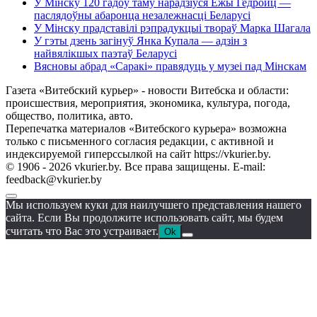
У Мінску 120 гадоў таму нарадзіўся Ежы Гедройц —
паслядоўны абаронца незалежнасці Беларусі
У Мінску прадставілі рэпрадукцыі твораў Марка Шагала
У гэты дзень загінуў Янка Купала — адзін з
найвялікшых паэтаў Беларусі
Вясновы абрад «Саракі» правядуць у музеі пад Мінскам
Газета «Витебский курьер» - новости Витебска и области:
происшествия, мероприятия, экономика, культура, погода,
общество, политика, авто.
Перепечатка материалов «Витебского курьера» возможна
только с письменного согласия редакции, с активной и
индексируемой гиперссылкой на сайт https://vkurier.by.
© 1906 - 2026 vkurier.by. Все права защищены. E-mail:
feedback@vkurier.by
Мы используем куки для наилучшего представления нашего
сайта. Если Вы продолжите использовать сайт, мы будем
считать что Вас это устраивает.
Ok