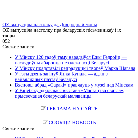
OZ выпусціла настолку да Дня роднай мовы
OZ выпусціла настолку пра беларускіх пісьменнікаў і іх
творы.
0
52
Свежие записи
У Мінску 120 гадоў таму нарадзіўся Ежы Гедройц —
паслядоўны абаронца незалежнасці Беларусі
У Мінску прадставілі рэпрадукцыі твораў Марка Шагала
У гэты дзень загінуў Янка Купала — адзін з
найвялікшых паэтаў Беларусі
Вясновы абрад «Саракі» правядуць у музеі пад Мінскам
У Віцебску адкрылася выстава «Мастацтва святла»,
прысвечаная беларускай маляванцы
☞
РЕКЛАМА НА САЙТЕ
☞
СООБЩИ НОВОСТЬ
Свежие записи