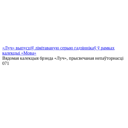
«Луч» выпусціў лiмiтаваную серыю гадзіннікаў ў рамках
калекцыі «Мова»
Вядомая калекцыя брэнда «Луч», прысвечаная непаўторнасці
0
71