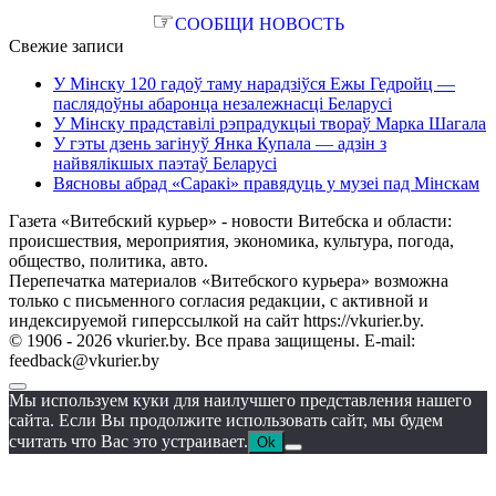
☞
СООБЩИ НОВОСТЬ
Свежие записи
У Мінску 120 гадоў таму нарадзіўся Ежы Гедройц —
паслядоўны абаронца незалежнасці Беларусі
У Мінску прадставілі рэпрадукцыі твораў Марка Шагала
У гэты дзень загінуў Янка Купала — адзін з
найвялікшых паэтаў Беларусі
Вясновы абрад «Саракі» правядуць у музеі пад Мінскам
Газета «Витебский курьер» - новости Витебска и области:
происшествия, мероприятия, экономика, культура, погода,
общество, политика, авто.
Перепечатка материалов «Витебского курьера» возможна
только с письменного согласия редакции, с активной и
индексируемой гиперссылкой на сайт https://vkurier.by.
© 1906 - 2026 vkurier.by. Все права защищены. E-mail:
feedback@vkurier.by
Мы используем куки для наилучшего представления нашего
сайта. Если Вы продолжите использовать сайт, мы будем
считать что Вас это устраивает.
Ok