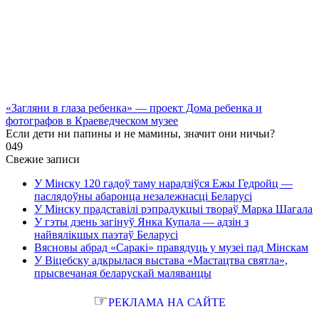
«Загляни в глаза ребенка» — проект Дома ребенка и
фотографов в Краеведческом музее
Если дети ни папины и не мамины, значит они ничьи?
0
49
Свежие записи
У Мінску 120 гадоў таму нарадзіўся Ежы Гедройц —
паслядоўны абаронца незалежнасці Беларусі
У Мінску прадставілі рэпрадукцыі твораў Марка Шагала
У гэты дзень загінуў Янка Купала — адзін з
найвялікшых паэтаў Беларусі
Вясновы абрад «Саракі» правядуць у музеі пад Мінскам
У Віцебску адкрылася выстава «Мастацтва святла»,
прысвечаная беларускай маляванцы
☞
РЕКЛАМА НА САЙТЕ