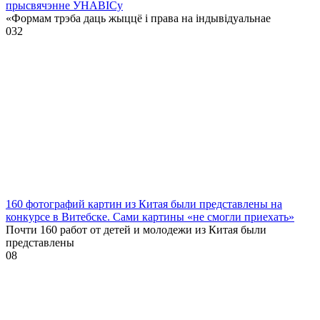
прысвячэнне УНАВІСу
«Формам трэба даць жыццё і права на індывідуальнае
0
32
160 фотографий картин из Китая были представлены на
конкурсе в Витебске. Сами картины «не смогли приехать»
Почти 160 работ от детей и молодежи из Китая были
представлены
0
8