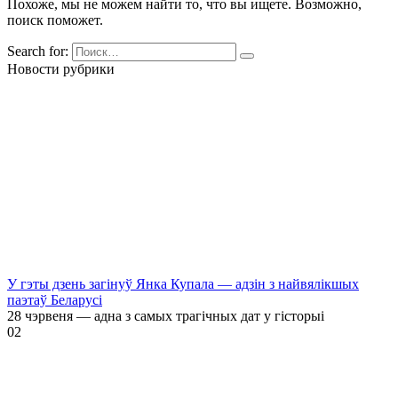
Похоже, мы не можем найти то, что вы ищете. Возможно,
поиск поможет.
Search for:
Новости рубрики
У гэты дзень загінуў Янка Купала — адзін з найвялікшых
паэтаў Беларусі
28 чэрвеня — адна з самых трагічных дат у гісторыі
0
2