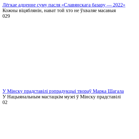
Лёгкае адценне суму пасля «Славянскага базару — 2022»
Кожны віцяблянін, нават той хто не ўхваляе масавыя
0
29
У Мінску прадставілі рэпрадукцыі твораў Марка Шагала
У Нацыянальным мастацкім музеі ў Мінску прадставілі
0
2