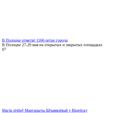
В Полоцке отметят 1160-летие города
В Полоцке 27-29 мая на открытых и закрытых площадках
0
7
Магія лічбаў Маргарыты Шчамялёвай у Віцебску