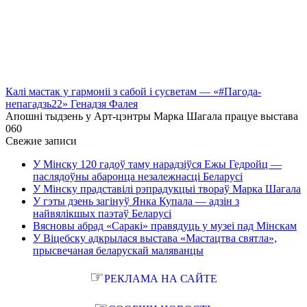
Калі мастак у гармоніі з сабой і сусветам — «#Пагода-
непагадзь22» Генадзя Фалея
Апошні тыдзень у Арт-цэнтры Марка Шагала працуе выстава
0
60
Свежие записи
У Мінску 120 гадоў таму нарадзіўся Ежы Гедройц —
паслядоўны абаронца незалежнасці Беларусі
У Мінску прадставілі рэпрадукцыі твораў Марка Шагала
У гэты дзень загінуў Янка Купала — адзін з
найвялікшых паэтаў Беларусі
Вясновы абрад «Саракі» правядуць у музеі пад Мінскам
У Віцебску адкрылася выстава «Мастацтва святла»,
прысвечаная беларускай маляванцы
☞
РЕКЛАМА НА САЙТЕ