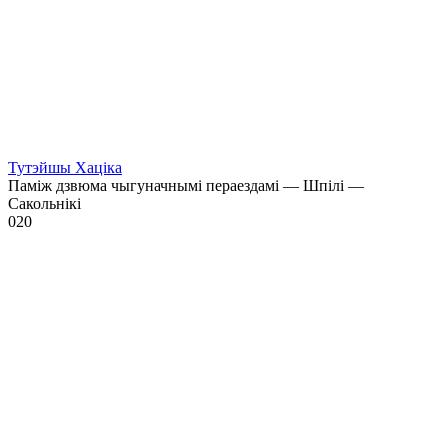
Тутэйшы Хаціка
Паміж дзвюма чыгуначнымі пераездамі — Шпілі —
Сакольнікі
0
20