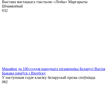
Выстава мастацкага тэкстылю «Лічбы» Маргарыты
Шчамялёвай
0
32
Марафон да 100-годдзя народнага пісьменніка Беларусі Васіля
Быкава пачаўся з Віцебску
У наступным годзе класіку беларускай прозы споўніцца
0
82