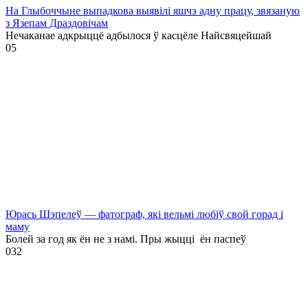
На Глыбоччыне выпадкова выявілі яшчэ адну працу, звязаную
з Язепам Драздовічам
Нечаканае адкрыццё адбылося ў касцёле Найсвяцейшай
0
5
Юрась Шэпелеў — фатограф, які вельмі любіў свой горад і
маму
Болей за год як ён не з намі. Пры жыцці ён паспеў
0
32