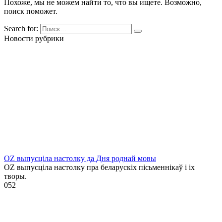
Похоже, мы не можем найти то, что вы ищете. Возможно,
поиск поможет.
Search for:
Новости рубрики
OZ выпусціла настолку да Дня роднай мовы
OZ выпусціла настолку пра беларускіх пісьменнікаў і іх
творы.
0
52