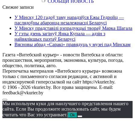
☞
СООБЩИ НОВОСТЬ
Свежие записи
У Мінску 120 гадоў таму нарадзіўся Ежы Гедройц —
паслядоўны абаронца незалежнасці Беларусі
У Мінску прадставілі рэпрадукцыі твораў Марка Шагала
У гэты дзень загінуў Янка Купала — адзін з
найвялікшых паэтаў Беларусі
Вясновы абрад «Саракі» правядуць у музеі пад Мінскам
Газета «Витебский курьер» - новости Витебска и области:
происшествия, мероприятия, экономика, культура, погода,
общество, политика, авто.
Перепечатка материалов «Витебского курьера» возможна
только с письменного согласия редакции, с активной и
индексируемой гиперссылкой на сайт https://vkurier.by.
© 1906 - 2026 vkurier.by. Все права защищены. E-mail:
feedback@vkurier.by
Мы используем куки для наилучшего представления нашего
сайта. Если Вы продолжите использовать сайт, мы будем
считать что Вас это устраивает.
Ok