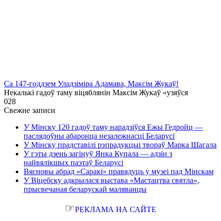
Са 147-годдзем Уладзіміра Адамава, Максім Жукаў!
Некалькі гадоў таму віцяблянін Максім Жукаў «узяўся
0
28
Свежие записи
У Мінску 120 гадоў таму нарадзіўся Ежы Гедройц —
паслядоўны абаронца незалежнасці Беларусі
У Мінску прадставілі рэпрадукцыі твораў Марка Шагала
У гэты дзень загінуў Янка Купала — адзін з
найвялікшых паэтаў Беларусі
Вясновы абрад «Саракі» правядуць у музеі пад Мінскам
У Віцебску адкрылася выстава «Мастацтва святла»,
прысвечаная беларускай маляванцы
☞
РЕКЛАМА НА САЙТЕ