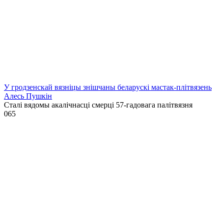
У гродзенскай вязніцы знішчаны беларускі мастак-плітвязень
Алесь Пушкін
Сталі вядомы акалічнасці смерці 57-гадовага палітвязня
0
65