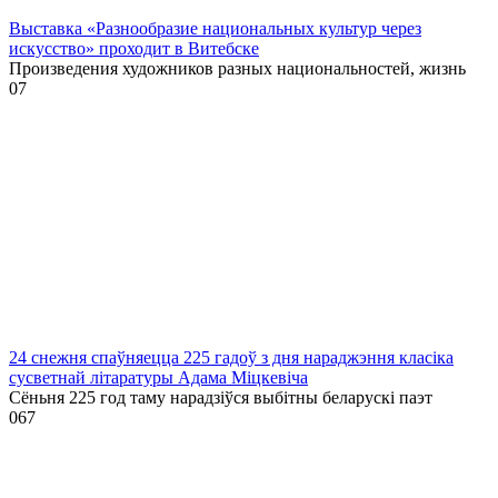
Выставка «Разнообразие национальных культур через
искусство» проходит в Витебске
Произведения художников разных национальностей, жизнь
0
7
24 снежня спаўняецца 225 гадоў з дня нараджэння класіка
сусветнай літаратуры Адама Міцкевіча
Сёньня 225 год таму нарадзіўся выбітны беларускі паэт
0
67