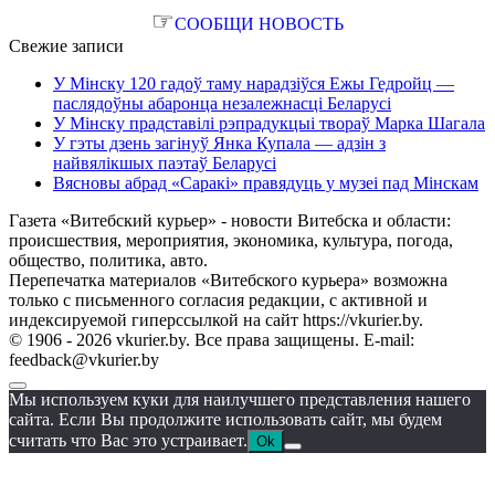
☞
СООБЩИ НОВОСТЬ
Свежие записи
У Мінску 120 гадоў таму нарадзіўся Ежы Гедройц —
паслядоўны абаронца незалежнасці Беларусі
У Мінску прадставілі рэпрадукцыі твораў Марка Шагала
У гэты дзень загінуў Янка Купала — адзін з
найвялікшых паэтаў Беларусі
Вясновы абрад «Саракі» правядуць у музеі пад Мінскам
Газета «Витебский курьер» - новости Витебска и области:
происшествия, мероприятия, экономика, культура, погода,
общество, политика, авто.
Перепечатка материалов «Витебского курьера» возможна
только с письменного согласия редакции, с активной и
индексируемой гиперссылкой на сайт https://vkurier.by.
© 1906 - 2026 vkurier.by. Все права защищены. E-mail:
feedback@vkurier.by
Мы используем куки для наилучшего представления нашего
сайта. Если Вы продолжите использовать сайт, мы будем
считать что Вас это устраивает.
Ok