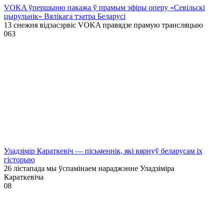
VOKA ўпершыню пакажа ў прамым эфіры оперу «Севільскі
цырульнік» Вялікага тэатра Беларусі
13 снежня відэасэрвіс VOKA правядзе прамую трансляцыю
0
63
Уладзімір Караткевіч — пісьменнік, які вярнуў беларусам іх
гісторыю
26 лістапада мы ўспамінаем нараджэнне Уладзіміра
Караткевіча
0
8