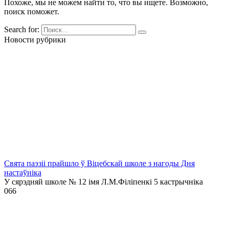
Похоже, мы не можем найти то, что вы ищете. Возможно,
поиск поможет.
Search for:
Новости рубрики
Свята паэзіі прайшло ў Віцебскай школе з нагоды Дня
настаўніка
У сярэдняй школе № 12 імя Л.М.Філіпенкі 5 кастрычніка
0
66