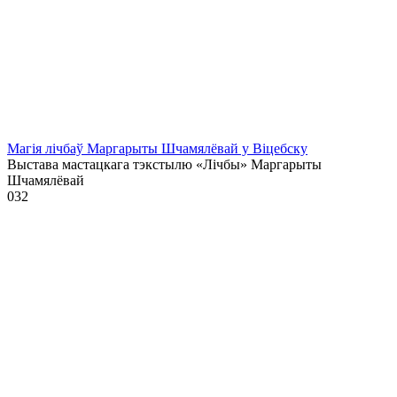
Магія лічбаў Маргарыты Шчамялёвай у Віцебску
Выстава мастацкага тэкстылю «Лічбы» Маргарыты
Шчамялёвай
0
32