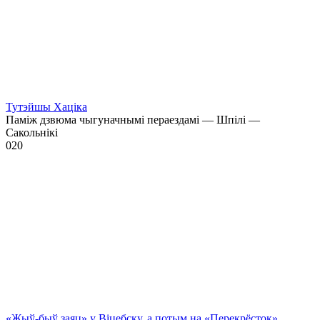
Тутэйшы Хаціка
Паміж дзвюма чыгуначнымі пераездамі — Шпілі —
Сакольнікі
0
20
«Жыў-быў заяц» у Віцебску, а потым на «Перекрёсток»