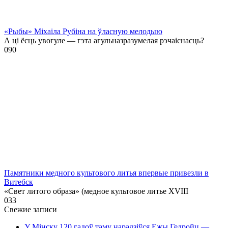
«Рыбы» Міхаіла Рубіна на ўласную мелодыю
А ці ёсць увогуле — гэта агульназразумелая рэчаіснасць?
0
90
Памятники медного культового литья впервые привезли в
Витебск
«Свет литого образа» (медное культовое литье XVIII
0
33
Свежие записи
У Мінску 120 гадоў таму нарадзіўся Ежы Гедройц —