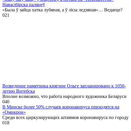
Навасібірска паляцеў
«Была ў зайца хатка лубяная, а ў лісы ледзяная»… Ведаеце?
0
21
Возведение памятника княгине Ольге запланировано к 1050-
летию Витебска
Вполне возможно, что работа народного художника Беларуси
0
40
В Минске более 50% случаев коронавируса приходятся на
«Омикрон»
Среди всех циркулирующих штаммов коронавируса по городу
0
18