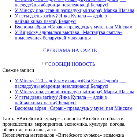
паслядоўны абаронца незалежнасці Беларусі
У Мінску прадставілі рэпрадукцыі твораў Марка Шагала
У гэты дзень загінуў Янка Купала — адзін з
найвялікшых паэтаў Беларусі
Вясновы абрад «Саракі» правядуць у музеі пад Мінскам
У Віцебску адкрылася выстава «Мастацтва святла»,
прысвечаная беларускай маляванцы
☞
РЕКЛАМА НА САЙТЕ
☞
СООБЩИ НОВОСТЬ
Свежие записи
У Мінску 120 гадоў таму нарадзіўся Ежы Гедройц —
паслядоўны абаронца незалежнасці Беларусі
У Мінску прадставілі рэпрадукцыі твораў Марка Шагала
У гэты дзень загінуў Янка Купала — адзін з
найвялікшых паэтаў Беларусі
Вясновы абрад «Саракі» правядуць у музеі пад Мінскам
Газета «Витебский курьер» - новости Витебска и области:
происшествия, мероприятия, экономика, культура, погода,
общество, политика, авто.
Перепечатка материалов «Витебского курьера» возможна