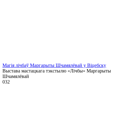
Магія лічбаў Маргарыты Шчамялёвай у Віцебску
Выстава мастацкага тэкстылю «Лічбы» Маргарыты
Шчамялёвай
0
32