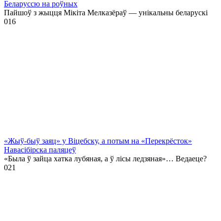
Беларуссю на роўных
Пайшоў з жыцця Мікіта Мелказёраў — унікальны беларускі
0
16
«Жыў-быў заяц» у Віцебску, а потым на «Перекрёсток»
Навасібірска паляцеў
«Была ў зайца хатка лубяная, а ў лісы ледзяная»… Ведаеце?
0
21