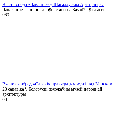
Выстава-ода «Чаканне» у Шагалаўскім Арт-цэнтры
Чакаканне — ці не галоўнае яно на Зямлі? І ў самыя
0
69
Вясновы абрад «Саракі» правядуць у музеі пад Мінскам
28 сакавіка ў Беларускі дзяржаўны музей народнай
архітэктуры
0
3