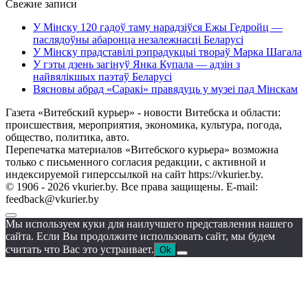
Свежие записи
У Мінску 120 гадоў таму нарадзіўся Ежы Гедройц —
паслядоўны абаронца незалежнасці Беларусі
У Мінску прадставілі рэпрадукцыі твораў Марка Шагала
У гэты дзень загінуў Янка Купала — адзін з
найвялікшых паэтаў Беларусі
Вясновы абрад «Саракі» правядуць у музеі пад Мінскам
Газета «Витебский курьер» - новости Витебска и области:
происшествия, мероприятия, экономика, культура, погода,
общество, политика, авто.
Перепечатка материалов «Витебского курьера» возможна
только с письменного согласия редакции, с активной и
индексируемой гиперссылкой на сайт https://vkurier.by.
© 1906 - 2026 vkurier.by. Все права защищены. E-mail:
feedback@vkurier.by
Мы используем куки для наилучшего представления нашего
сайта. Если Вы продолжите использовать сайт, мы будем
считать что Вас это устраивает.
Ok