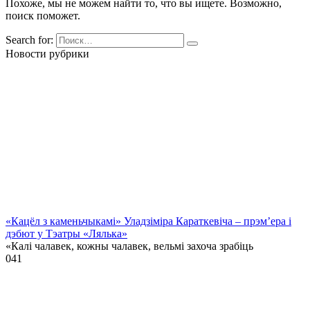
Похоже, мы не можем найти то, что вы ищете. Возможно,
поиск поможет.
Search for:
Новости рубрики
«Кацёл з каменьчыкамі» Уладзіміра Караткевіча – прэм’ера і
дэбют у Тэатры «Лялька»
«Калі чалавек, кожны чалавек, вельмі захоча зрабіць
0
41