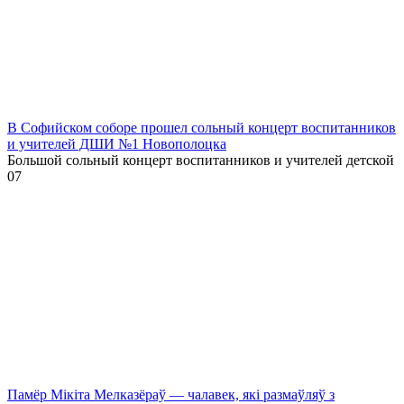
В Софийском соборе прошел сольный концерт воспитанников
и учителей ДШИ №1 Новополоцка
Большой сольный концерт воспитанников и учителей детской
0
7
Памёр Мікіта Мелказёраў — чалавек, які размаўляў з