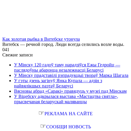
Как золотая рыбка в Витебске утонула
Витебск — речной город. Люди всегда селились возле воды.
0
41
Свежие записи
У Мінску 120 гадоў таму нарадзіўся Ежы Гедройц —
паслядоўны абаронца незалежнасці Беларусі
У Мінску прадставілі рэпрадукцыі твораў Марка Шагала
У гэты дзень загінуў Янка Купала — адзін з
найвялікшых паэтаў Беларусі
Вясновы абрад «Саракі» правядуць у музеі пад Мінскам
У Віцебску адкрылася выстава «Мастацтва святла»,
прысвечаная беларускай маляванцы
☞
РЕКЛАМА НА САЙТЕ
☞
СООБЩИ НОВОСТЬ