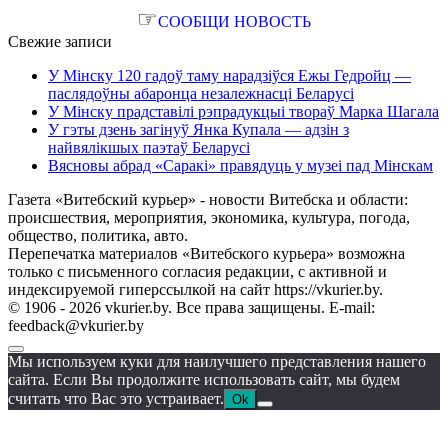
☞
СООБЩИ НОВОСТЬ
Свежие записи
У Мінску 120 гадоў таму нарадзіўся Ежы Гедройц —
паслядоўны абаронца незалежнасці Беларусі
У Мінску прадставілі рэпрадукцыі твораў Марка Шагала
У гэты дзень загінуў Янка Купала — адзін з
найвялікшых паэтаў Беларусі
Вясновы абрад «Саракі» правядуць у музеі пад Мінскам
Газета «Витебский курьер» - новости Витебска и области:
происшествия, мероприятия, экономика, культура, погода,
общество, политика, авто.
Перепечатка материалов «Витебского курьера» возможна
только с письменного согласия редакции, с активной и
индексируемой гиперссылкой на сайт https://vkurier.by.
© 1906 - 2026 vkurier.by. Все права защищены. E-mail:
feedback@vkurier.by
Мы используем куки для наилучшего представления нашего
сайта. Если Вы продолжите использовать сайт, мы будем
считать что Вас это устраивает.
Ok