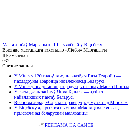
Магія лічбаў Маргарыты Шчамялёвай у Віцебску
Выстава мастацкага тэкстылю «Лічбы» Маргарыты
Шчамялёвай
0
32
Свежие записи
У Мінску 120 гадоў таму нарадзіўся Ежы Гедройц —
паслядоўны абаронца незалежнасці Беларусі
У Мінску прадставілі рэпрадукцыі твораў Марка Шагала
У гэты дзень загінуў Янка Купала — адзін з
найвялікшых паэтаў Беларусі
Вясновы абрад «Саракі» правядуць у музеі пад Мінскам
У Віцебску адкрылася выстава «Мастацтва святла»,
прысвечаная беларускай маляванцы
☞
РЕКЛАМА НА САЙТЕ