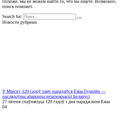
Похоже, мы не можем найти то, что вы ищете. Возможно,
поиск поможет.
Search for:
Новости рубрики
У Мінску 120 гадоў таму нарадзіўся Ежы Гедройц —
паслядоўны абаронца незалежнасці Беларусі
27 ліпеня спаўняецца 120 гадоў з дня нараджэння Ежы
0
4