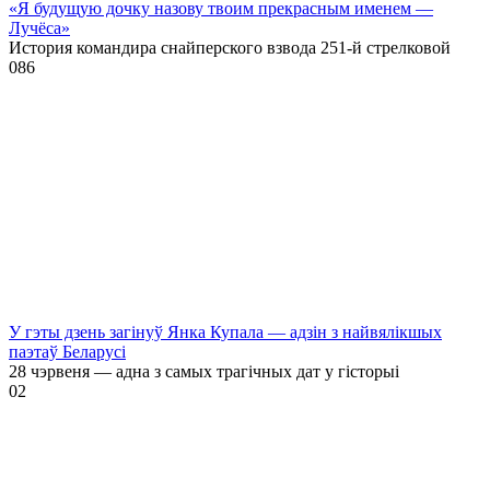
«Я будущую дочку назову твоим прекрасным именем —
Лучёса»
История командира снайперского взвода 251-й стрелковой
0
86
У гэты дзень загінуў Янка Купала — адзін з найвялікшых
паэтаў Беларусі
28 чэрвеня — адна з самых трагічных дат у гісторыі
0
2