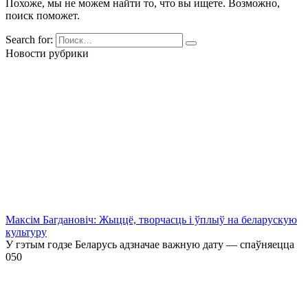
Похоже, мы не можем найти то, что вы ищете. Возможно,
поиск поможет.
Search for:
Новости рубрики
Максім Багдановіч: Жыццё, творчасць і ўплыў на беларускую
культуру
У гэтым годзе Беларусь адзначае важную дату — спаўняецца
0
50