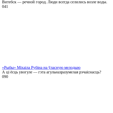
Витебск — речной город. Люди всегда селились возле воды.
0
41
«Рыбы» Міхаіла Рубіна на ўласную мелодыю
А ці ёсць увогуле — гэта агульназразумелая рэчаіснасць?
0
90