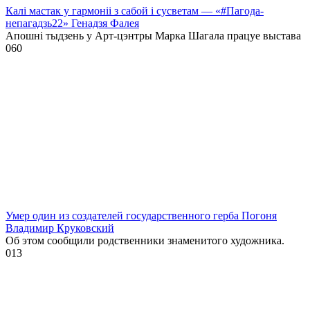
Калі мастак у гармоніі з сабой і сусветам — «#Пагода-
непагадзь22» Генадзя Фалея
Апошні тыдзень у Арт-цэнтры Марка Шагала працуе выстава
0
60
Умер один из создателей государственного герба Погоня
Владимир Круковский
Об этом сообщили родственники знаменитого художника.
0
13