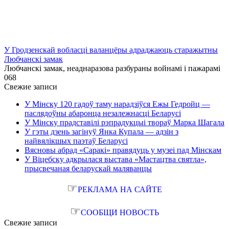
У Гродзенскай вобласці валанцёры адраджаюць старажытны
Любчанскі замак
Любчанскі замак, неаднаразова разбураны войнамі і пажарамі
0
68
Свежие записи
У Мінску 120 гадоў таму нарадзіўся Ежы Гедройц —
паслядоўны абаронца незалежнасці Беларусі
У Мінску прадставілі рэпрадукцыі твораў Марка Шагала
У гэты дзень загінуў Янка Купала — адзін з
найвялікшых паэтаў Беларусі
Вясновы абрад «Саракі» правядуць у музеі пад Мінскам
У Віцебску адкрылася выстава «Мастацтва святла»,
прысвечаная беларускай маляванцы
☞
РЕКЛАМА НА САЙТЕ
☞
СООБЩИ НОВОСТЬ
Свежие записи