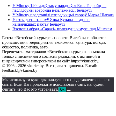
У Мінску 120 гадоў таму нарадзіўся Ежы Гедройц —
паслядоўны абаронца незалежнасці Беларусі
У Мінску прадставілі рэпрадукцыі твораў Марка Шагала
У гэты дзень загінуў Янка Купала — адзін з
найвялікшых паэтаў Беларусі
Вясновы абрад «Саракі» правядуць у музеі пад Мінскам
Газета «Витебский курьер» - новости Витебска и области:
происшествия, мероприятия, экономика, культура, погода,
общество, политика, авто.
Перепечатка материалов «Витебского курьера» возможна
только с письменного согласия редакции, с активной и
индексируемой гиперссылкой на сайт https://vkurier.by.
© 1906 - 2026 vkurier.by. Все права защищены. E-mail:
feedback@vkurier.by
Мы используем куки для наилучшего представления нашего
сайта. Если Вы продолжите использовать сайт, мы будем
считать что Вас это устраивает.
Ok