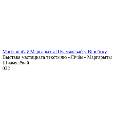
Магія лічбаў Маргарыты Шчамялёвай у Віцебску
Выстава мастацкага тэкстылю «Лічбы» Маргарыты
Шчамялёвай
0
32