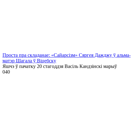
Проста пра складанае: «Сайарсізм» Сяргея Дажджу ў альма-
матэр Шагала ў Віцебску
Яшчэ ў пачатку 20 стагоддзя Васіль Кандзінскі марыў
0
40