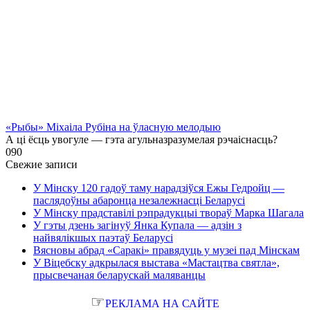
«Рыбы» Міхаіла Рубіна на ўласную мелодыю
А ці ёсць увогуле — гэта агульназразумелая рэчаіснасць?
0
90
Свежие записи
У Мінску 120 гадоў таму нарадзіўся Ежы Гедройц —
паслядоўны абаронца незалежнасці Беларусі
У Мінску прадставілі рэпрадукцыі твораў Марка Шагала
У гэты дзень загінуў Янка Купала — адзін з
найвялікшых паэтаў Беларусі
Вясновы абрад «Саракі» правядуць у музеі пад Мінскам
У Віцебску адкрылася выстава «Мастацтва святла»,
прысвечаная беларускай маляванцы
☞
РЕКЛАМА НА САЙТЕ