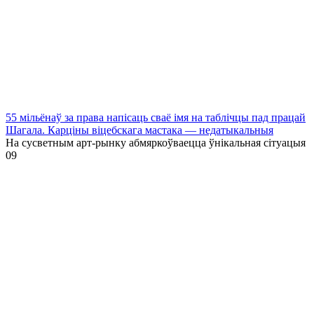
55 мільёнаў за права напісаць сваё імя на таблічцы пад працай
Шагала. Карціны віцебскага мастака — недатыкальныя
На сусветным арт-рынку абмяркоўваецца ўнікальная сітуацыя
0
9