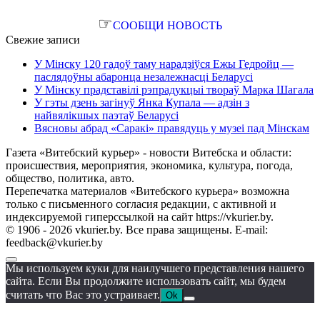
☞
СООБЩИ НОВОСТЬ
Свежие записи
У Мінску 120 гадоў таму нарадзіўся Ежы Гедройц —
паслядоўны абаронца незалежнасці Беларусі
У Мінску прадставілі рэпрадукцыі твораў Марка Шагала
У гэты дзень загінуў Янка Купала — адзін з
найвялікшых паэтаў Беларусі
Вясновы абрад «Саракі» правядуць у музеі пад Мінскам
Газета «Витебский курьер» - новости Витебска и области:
происшествия, мероприятия, экономика, культура, погода,
общество, политика, авто.
Перепечатка материалов «Витебского курьера» возможна
только с письменного согласия редакции, с активной и
индексируемой гиперссылкой на сайт https://vkurier.by.
© 1906 - 2026 vkurier.by. Все права защищены. E-mail:
feedback@vkurier.by
Мы используем куки для наилучшего представления нашего
сайта. Если Вы продолжите использовать сайт, мы будем
считать что Вас это устраивает.
Ok