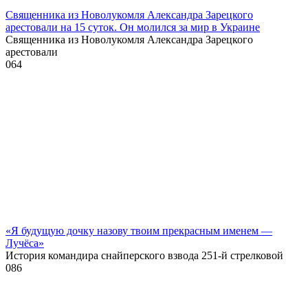
Священника из Новолукомля Александра Зарецкого
арестовали на 15 суток. Он молился за мир в Украине
Священника из Новолукомля Александра Зарецкого
арестовали
0
64
«Я будущую дочку назову твоим прекрасным именем —
Лучёса»
История командира снайперского взвода 251-й стрелковой
0
86