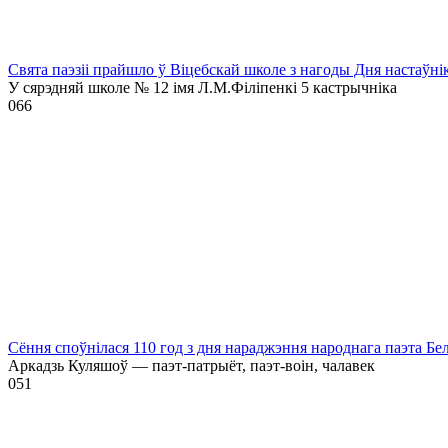
Свята паэзіі прайшло ў Віцебскай школе з нагоды Дня настаўні
У сярэдняй школе № 12 імя Л.М.Філіпенкі 5 кастрычніка
0
66
Сёння споўнілася 110 год з дня нараджэння народнага паэта Бе
Аркадзь Куляшоў — паэт-патрыёт, паэт-воін, чалавек
0
51