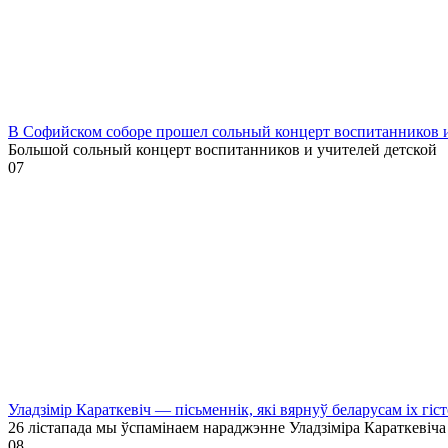
В Софийском соборе прошел сольный концерт воспитанников
Большой сольный концерт воспитанников и учителей детской
0
7
Уладзімір Караткевіч — пісьменнік, які вярнуў беларусам іх гі
26 лістапада мы ўспамінаем нараджэнне Уладзіміра Караткевіча
0
8