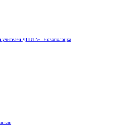
 и учителей ДШИ №1 Новополоцка
сторыю