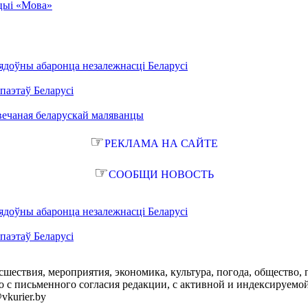
кцыі «Мова»
ядоўны абаронца незалежнасці Беларусі
паэтаў Беларусі
вечаная беларускай маляванцы
☞
РЕКЛАМА НА САЙТЕ
☞
СООБЩИ НОВОСТЬ
ядоўны абаронца незалежнасці Беларусі
паэтаў Беларусі
сшествия, мероприятия, экономика, культура, погода, общество, 
с письменного согласия редакции, с активной и индексируемой ги
vkurier.by