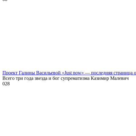
Проект Галины Васильевой «Just now» — последняя страница
Всего три года звезда и бог супрематизма Казимир Малевич
0
28