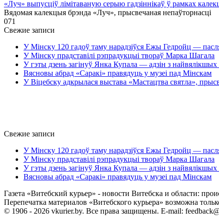
«Луч» выпусціў лiмiтаваную серыю гадзіннікаў ў рамках кале
Вядомая калекцыя брэнда «Луч», прысвечаная непаўторнасці
0
71
Свежие записи
У Мінску 120 гадоў таму нарадзіўся Ежы Гедройц — пасл
У Мінску прадставілі рэпрадукцыі твораў Марка Шагала
У гэты дзень загінуў Янка Купала — адзін з найвялікшых 
Вясновы абрад «Саракі» правядуць у музеі пад Мінскам
У Віцебску адкрылася выстава «Мастацтва святла», прыс
Свежие записи
У Мінску 120 гадоў таму нарадзіўся Ежы Гедройц — пасл
У Мінску прадставілі рэпрадукцыі твораў Марка Шагала
У гэты дзень загінуў Янка Купала — адзін з найвялікшых 
Вясновы абрад «Саракі» правядуць у музеі пад Мінскам
Газета «Витебский курьер» - новости Витебска и области: прои
Перепечатка материалов «Витебского курьера» возможна только 
© 1906 - 2026 vkurier.by. Все права защищены. E-mail: feedback@