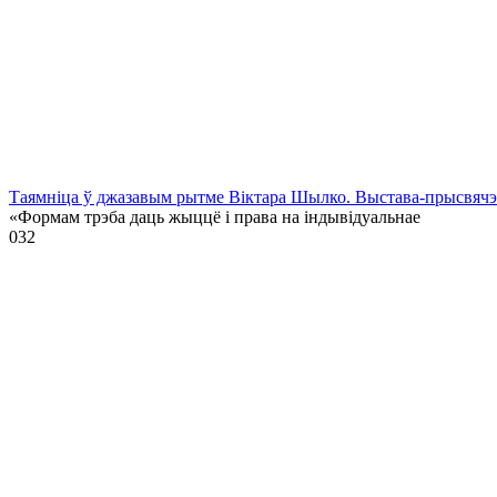
Таямніца ў джазавым рытме Віктара Шылко. Выстава-прысвя
«Формам трэба даць жыццё і права на індывідуальнае
0
32