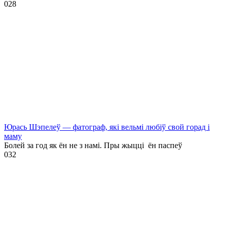
0
28
Юрась Шэпелеў — фатограф, які вельмі любіў свой горад і
маму
Болей за год як ён не з намі. Пры жыцці ён паспеў
0
32