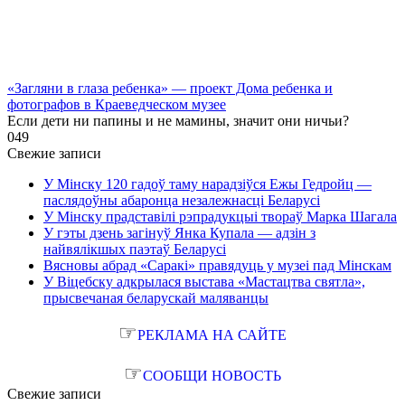
«Загляни в глаза ребенка» — проект Дома ребенка и
фотографов в Краеведческом музее
Если дети ни папины и не мамины, значит они ничьи?
0
49
Свежие записи
У Мінску 120 гадоў таму нарадзіўся Ежы Гедройц —
паслядоўны абаронца незалежнасці Беларусі
У Мінску прадставілі рэпрадукцыі твораў Марка Шагала
У гэты дзень загінуў Янка Купала — адзін з
найвялікшых паэтаў Беларусі
Вясновы абрад «Саракі» правядуць у музеі пад Мінскам
У Віцебску адкрылася выстава «Мастацтва святла»,
прысвечаная беларускай маляванцы
☞
РЕКЛАМА НА САЙТЕ
☞
СООБЩИ НОВОСТЬ
Свежие записи