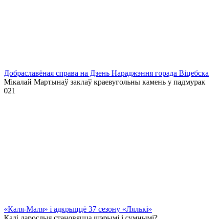
Добраславёная справа на Дзень Нараджэння горада Віцебска
Мікалай Мартынаў заклаў краевугольны камень у падмурак
0
21
«Каля-Маля» і адкрыццё 37 сезону «Лялькі»
Калі дарослыя становяцца шэрымі і сумнымі?