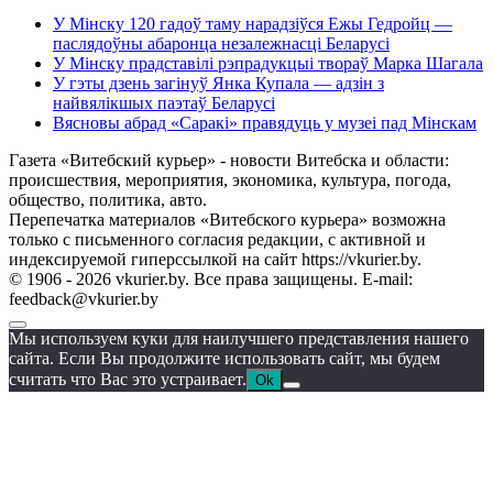
У Мінску 120 гадоў таму нарадзіўся Ежы Гедройц —
паслядоўны абаронца незалежнасці Беларусі
У Мінску прадставілі рэпрадукцыі твораў Марка Шагала
У гэты дзень загінуў Янка Купала — адзін з
найвялікшых паэтаў Беларусі
Вясновы абрад «Саракі» правядуць у музеі пад Мінскам
Газета «Витебский курьер» - новости Витебска и области:
происшествия, мероприятия, экономика, культура, погода,
общество, политика, авто.
Перепечатка материалов «Витебского курьера» возможна
только с письменного согласия редакции, с активной и
индексируемой гиперссылкой на сайт https://vkurier.by.
© 1906 - 2026 vkurier.by. Все права защищены. E-mail:
feedback@vkurier.by
Мы используем куки для наилучшего представления нашего
сайта. Если Вы продолжите использовать сайт, мы будем
считать что Вас это устраивает.
Ok