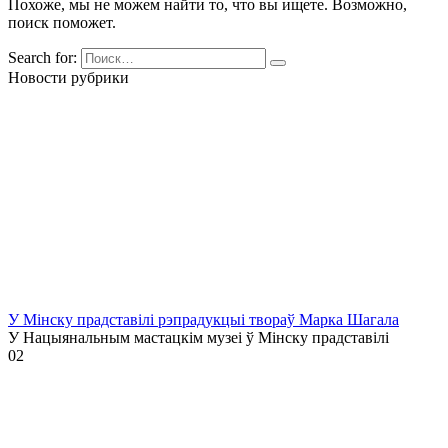
Похоже, мы не можем найти то, что вы ищете. Возможно,
поиск поможет.
Search for:
Новости рубрики
У Мінску прадставілі рэпрадукцыі твораў Марка Шагала
У Нацыянальным мастацкім музеі ў Мінску прадставілі
0
2