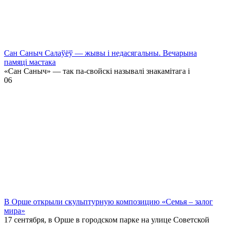
Сан Саныч Салаўёў — жывы і недасягальны. Вечарына
памяці мастака
«Сан Саныч» — так па-свойскі называлі знакамітага і
0
6
В Орше открыли скульптурную композицию «Семья – залог
мира»
17 сентября, в Орше в городском парке на улице Советской