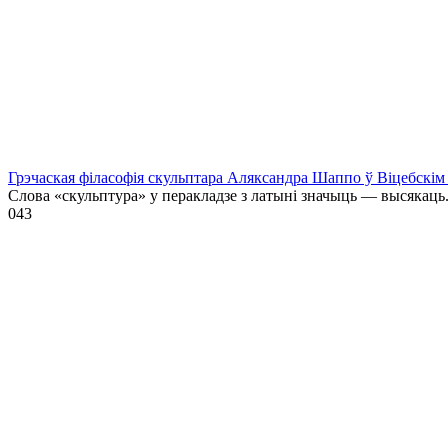
Грэчаская філасофія скульптара Аляксандра Шаппо ў Віцебскім 
Слова «скульптура» у перакладзе з латыні значыць — высякаць
0
43