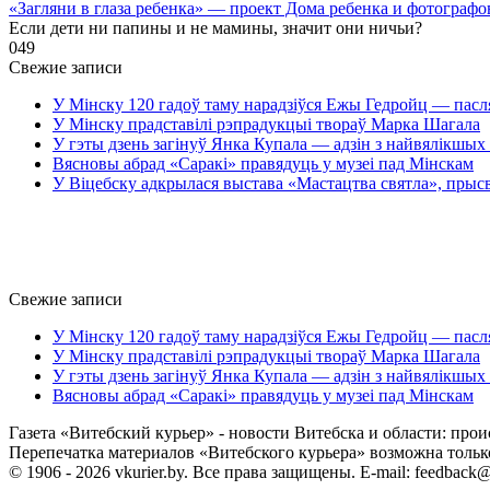
«Загляни в глаза ребенка» — проект Дома ребенка и фотографо
Если дети ни папины и не мамины, значит они ничьи?
0
49
Свежие записи
У Мінску 120 гадоў таму нарадзіўся Ежы Гедройц — пасл
У Мінску прадставілі рэпрадукцыі твораў Марка Шагала
У гэты дзень загінуў Янка Купала — адзін з найвялікшых 
Вясновы абрад «Саракі» правядуць у музеі пад Мінскам
У Віцебску адкрылася выстава «Мастацтва святла», прыс
Свежие записи
У Мінску 120 гадоў таму нарадзіўся Ежы Гедройц — пасл
У Мінску прадставілі рэпрадукцыі твораў Марка Шагала
У гэты дзень загінуў Янка Купала — адзін з найвялікшых 
Вясновы абрад «Саракі» правядуць у музеі пад Мінскам
Газета «Витебский курьер» - новости Витебска и области: прои
Перепечатка материалов «Витебского курьера» возможна только 
© 1906 - 2026 vkurier.by. Все права защищены. E-mail: feedback@