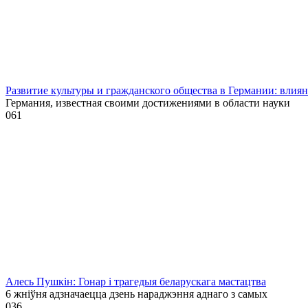
Развитие культуры и гражданского общества в Германии: влия
Германия, известная своими достижениями в области науки
0
61
Алесь Пушкін: Гонар і трагедыя беларускага мастацтва
6 жніўня адзначаецца дзень нараджэння аднаго з самых
0
36