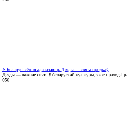
У Беларусі сёння адзначаюць Дзяды — свята продкаў
Дзяды — важнае свята ў беларускай культуры, якое праходзіць
0
50