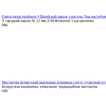
Свята паэзіі прайшло ў Віцебскай школе з нагоды Дня настаўні
У сярэдняй школе № 12 імя Л.М.Філіпенкі 5 кастрычніка
0
66
Мастацтва беларускай выцінанкі атрымала статус сусветнай
Беларуская выцінанка, унікальнае традыцыйнае мастацтва
0
40