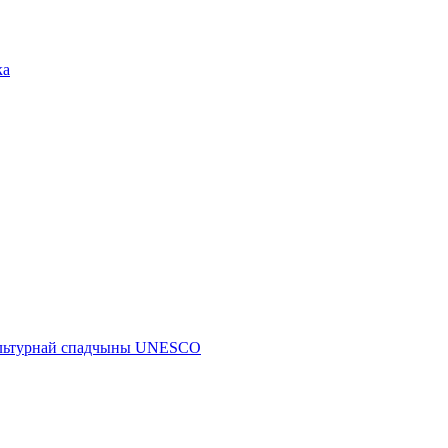
ка
 культурнай спадчыны UNESCO