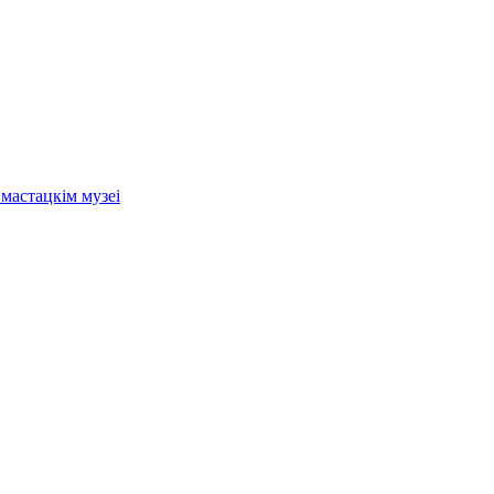
мастацкім музеі
.