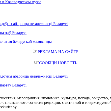
в в Краеведческом музее
ядоўны абаронца незалежнасці Беларусі
паэтаў Беларусі
вечаная беларускай маляванцы
☞
РЕКЛАМА НА САЙТЕ
☞
СООБЩИ НОВОСТЬ
ядоўны абаронца незалежнасці Беларусі
паэтаў Беларусі
сшествия, мероприятия, экономика, культура, погода, общество, 
с письменного согласия редакции, с активной и индексируемой ги
vkurier.by