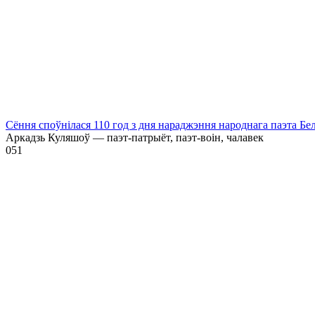
Сёння споўнілася 110 год з дня нараджэння народнага паэта Бе
Аркадзь Куляшоў — паэт-патрыёт, паэт-воін, чалавек
0
51