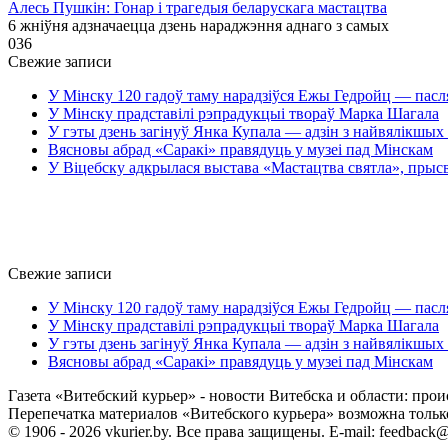
Алесь Пушкін: Гонар і трагедыя беларускага мастацтва
6 жніўня адзначаецца дзень нараджэння аднаго з самых
0
36
Свежие записи
У Мінску 120 гадоў таму нарадзіўся Ежы Гедройц — пасл
У Мінску прадставілі рэпрадукцыі твораў Марка Шагала
У гэты дзень загінуў Янка Купала — адзін з найвялікшых 
Вясновы абрад «Саракі» правядуць у музеі пад Мінскам
У Віцебску адкрылася выстава «Мастацтва святла», прыс
Свежие записи
У Мінску 120 гадоў таму нарадзіўся Ежы Гедройц — пасл
У Мінску прадставілі рэпрадукцыі твораў Марка Шагала
У гэты дзень загінуў Янка Купала — адзін з найвялікшых 
Вясновы абрад «Саракі» правядуць у музеі пад Мінскам
Газета «Витебский курьер» - новости Витебска и области: прои
Перепечатка материалов «Витебского курьера» возможна только 
© 1906 - 2026 vkurier.by. Все права защищены. E-mail: feedback@