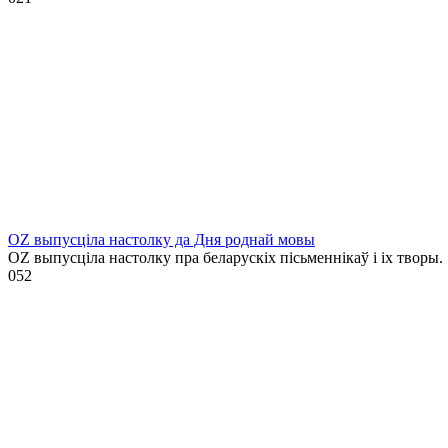
OZ выпусціла настолку да Дня роднай мовы
OZ выпусціла настолку пра беларускіх пісьменнікаў і іх творы.
0
52