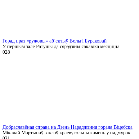
Горад праз «ружовы» аб’ектыў Вольгі Бураковай
У першым зале Ратушы да сярэдзіны сакавіка месціцца
0
28
Добраславёная справа на Дзень Нараджэння горада Віцебска
Мікалай Мартынаў заклаў краевугольны камень у падмурак
0
21