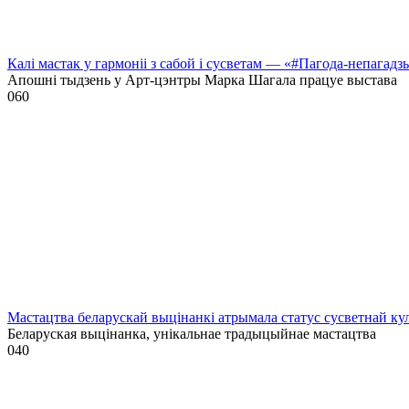
Калі мастак у гармоніі з сабой і сусветам — «#Пагода-непагадз
Апошні тыдзень у Арт-цэнтры Марка Шагала працуе выстава
0
60
Мастацтва беларускай выцінанкі атрымала статус сусветнай
Беларуская выцінанка, унікальнае традыцыйнае мастацтва
0
40