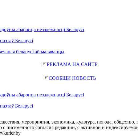
ядоўны абаронца незалежнасці Беларусі
паэтаў Беларусі
вечаная беларускай маляванцы
☞
РЕКЛАМА НА САЙТЕ
☞
СООБЩИ НОВОСТЬ
ядоўны абаронца незалежнасці Беларусі
паэтаў Беларусі
сшествия, мероприятия, экономика, культура, погода, общество, 
с письменного согласия редакции, с активной и индексируемой ги
vkurier.by