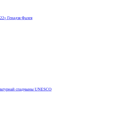
ь22» Генадзя Фалея
 культурнай спадчыны UNESCO