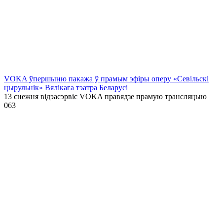
VOKA ўпершыню пакажа ў прамым эфіры оперу «Севільскі
цырульнік» Вялікага тэатра Беларусі
13 снежня відэасэрвіс VOKA правядзе прамую трансляцыю
0
63