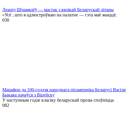
Леанід Шчамялёў — мастак з вялікай Беларускай літары
«Усё , што я адлюстроўваю на палатне — гэта маё жыццё.
0
30
Марафон да 100-годдзя народнага пісьменніка Беларусі Васіля
Быкава пачаўся з Віцебску
У наступным годзе класіку беларускай прозы споўніцца
0
82