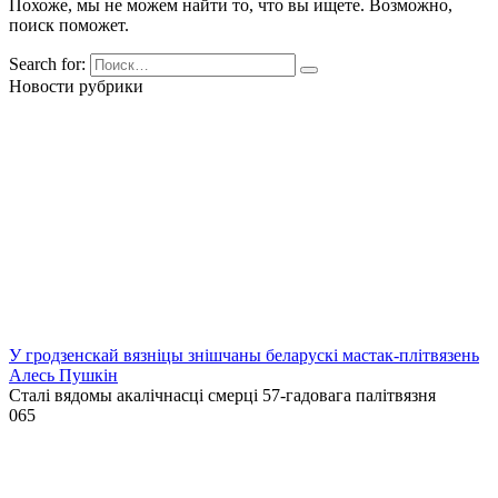
Похоже, мы не можем найти то, что вы ищете. Возможно,
поиск поможет.
Search for:
Новости рубрики
У гродзенскай вязніцы знішчаны беларускі мастак-плітвязень
Алесь Пушкін
Сталі вядомы акалічнасці смерці 57-гадовага палітвязня
0
65