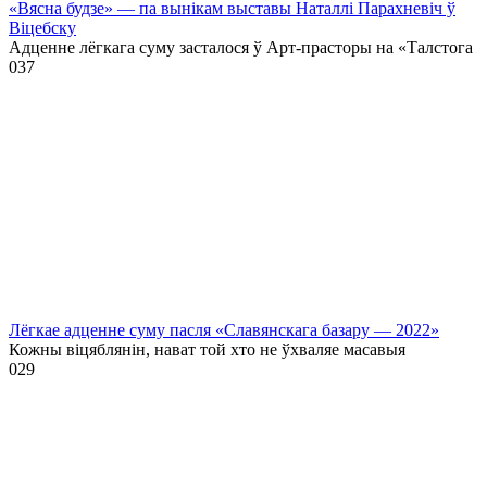
«Вясна будзе» — па вынікам выставы Наталлі Парахневіч ў
Віцебску
Адценне лёгкага суму засталося ў Арт-прасторы на «Талстога
0
37
Лёгкае адценне суму пасля «Славянскага базару — 2022»
Кожны віцяблянін, нават той хто не ўхваляе масавыя
0
29