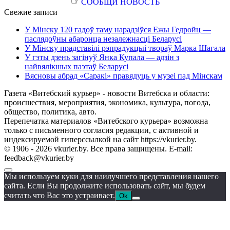
☞
СООБЩИ НОВОСТЬ
Свежие записи
У Мінску 120 гадоў таму нарадзіўся Ежы Гедройц —
паслядоўны абаронца незалежнасці Беларусі
У Мінску прадставілі рэпрадукцыі твораў Марка Шагала
У гэты дзень загінуў Янка Купала — адзін з
найвялікшых паэтаў Беларусі
Вясновы абрад «Саракі» правядуць у музеі пад Мінскам
Газета «Витебский курьер» - новости Витебска и области:
происшествия, мероприятия, экономика, культура, погода,
общество, политика, авто.
Перепечатка материалов «Витебского курьера» возможна
только с письменного согласия редакции, с активной и
индексируемой гиперссылкой на сайт https://vkurier.by.
© 1906 - 2026 vkurier.by. Все права защищены. E-mail:
feedback@vkurier.by
Мы используем куки для наилучшего представления нашего
сайта. Если Вы продолжите использовать сайт, мы будем
считать что Вас это устраивает.
Ok