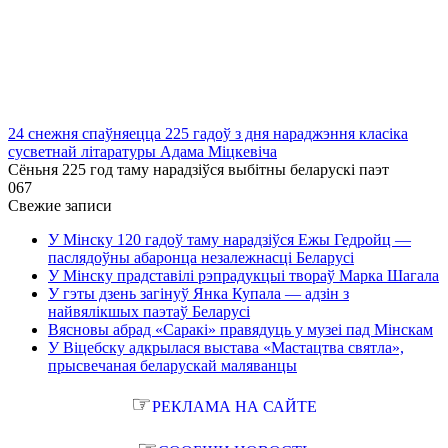
24 снежня спаўняецца 225 гадоў з дня нараджэння класіка
сусветнай літаратуры Адама Міцкевіча
Сёньня 225 год таму нарадзіўся выбітны беларускі паэт
0
67
Свежие записи
У Мінску 120 гадоў таму нарадзіўся Ежы Гедройц —
паслядоўны абаронца незалежнасці Беларусі
У Мінску прадставілі рэпрадукцыі твораў Марка Шагала
У гэты дзень загінуў Янка Купала — адзін з
найвялікшых паэтаў Беларусі
Вясновы абрад «Саракі» правядуць у музеі пад Мінскам
У Віцебску адкрылася выстава «Мастацтва святла»,
прысвечаная беларускай маляванцы
☞
РЕКЛАМА НА САЙТЕ