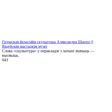
Грэчаская філасофія скульптара Аляксандра Шаппо ў
Віцебскім мастацкім музеі
Слова «скульптура» у перакладзе з латыні значыць —
высякаць.
0
43