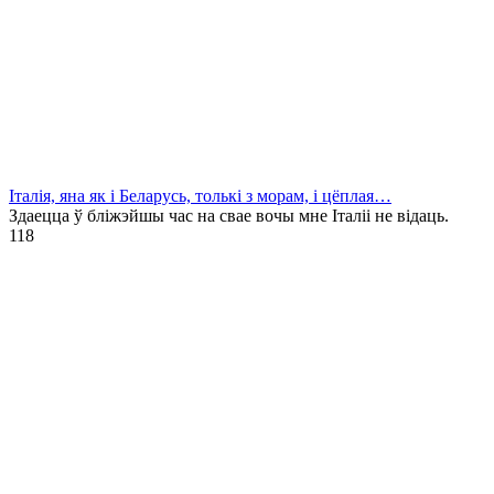
Італія, яна як і Беларусь, толькі з морам, і цёплая…
Здаецца ў бліжэйшы час на свае вочы мне Італіі не відаць.
1
18