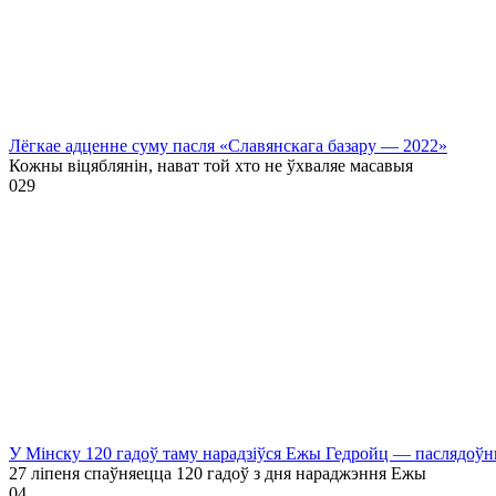
Лёгкае адценне суму пасля «Славянскага базару — 2022»
Кожны віцяблянін, нават той хто не ўхваляе масавыя
0
29
У Мінску 120 гадоў таму нарадзіўся Ежы Гедройц — паслядоўн
27 ліпеня спаўняецца 120 гадоў з дня нараджэння Ежы
0
4