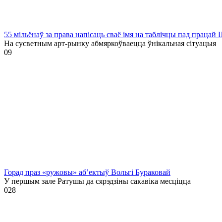
55 мільёнаў за права напісаць сваё імя на таблічцы пад праца
На сусветным арт-рынку абмяркоўваецца ўнікальная сітуацыя
0
9
Горад праз «ружовы» аб’ектыў Вольгі Бураковай
У першым зале Ратушы да сярэдзіны сакавіка месціцца
0
28