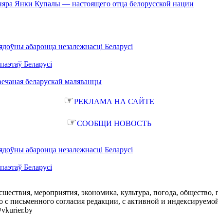
сняра Янки Купалы — настоящего отца белорусской нации
ядоўны абаронца незалежнасці Беларусі
паэтаў Беларусі
вечаная беларускай маляванцы
☞
РЕКЛАМА НА САЙТЕ
☞
СООБЩИ НОВОСТЬ
ядоўны абаронца незалежнасці Беларусі
паэтаў Беларусі
сшествия, мероприятия, экономика, культура, погода, общество, 
с письменного согласия редакции, с активной и индексируемой ги
vkurier.by