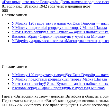
«Гэта крык, што жыве Беларусь!». Дзень памяти народного пе
81 год назад, 28 июня 1942 года умер народный поэт
0
66
Свежие записи
У Мінску 120 гадоў таму нарадзіўся Ежы Гедройц — пасл
У Мінску прадставілі рэпрадукцыі твораў Марка Шагала
У гэты дзень загінуў Янка Купала — адзін з найвялікшых 
Вясновы абрад «Саракі» правядуць у музеі пад Мінскам
У Віцебску адкрылася выстава «Мастацтва святла», прыс
Свежие записи
У Мінску 120 гадоў таму нарадзіўся Ежы Гедройц — пасл
У Мінску прадставілі рэпрадукцыі твораў Марка Шагала
У гэты дзень загінуў Янка Купала — адзін з найвялікшых 
Вясновы абрад «Саракі» правядуць у музеі пад Мінскам
Газета «Витебский курьер» - новости Витебска и области: прои
Перепечатка материалов «Витебского курьера» возможна только 
© 1906 - 2026 vkurier.by. Все права защищены. E-mail: feedback@