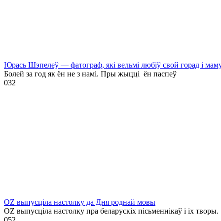
Юрась Шэпелеў — фатограф, які вельмі любіў свой горад і мам
Болей за год як ён не з намі. Пры жыцці ён паспеў
0
32
OZ выпусціла настолку да Дня роднай мовы
OZ выпусціла настолку пра беларускіх пісьменнікаў і іх творы.
0
52