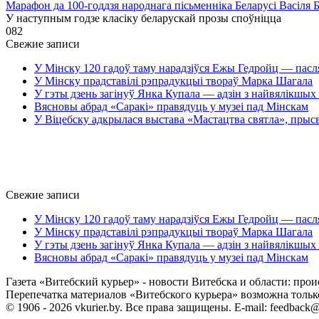
Марафон да 100-годдзя народнага пісьменніка Беларусі Васіля 
У наступным годзе класіку беларускай прозы споўніцца
0
82
Свежие записи
У Мінску 120 гадоў таму нарадзіўся Ежы Гедройц — пасл
У Мінску прадставілі рэпрадукцыі твораў Марка Шагала
У гэты дзень загінуў Янка Купала — адзін з найвялікшых 
Вясновы абрад «Саракі» правядуць у музеі пад Мінскам
У Віцебску адкрылася выстава «Мастацтва святла», прыс
Свежие записи
У Мінску 120 гадоў таму нарадзіўся Ежы Гедройц — пасл
У Мінску прадставілі рэпрадукцыі твораў Марка Шагала
У гэты дзень загінуў Янка Купала — адзін з найвялікшых 
Вясновы абрад «Саракі» правядуць у музеі пад Мінскам
Газета «Витебский курьер» - новости Витебска и области: прои
Перепечатка материалов «Витебского курьера» возможна только 
© 1906 - 2026 vkurier.by. Все права защищены. E-mail: feedback@