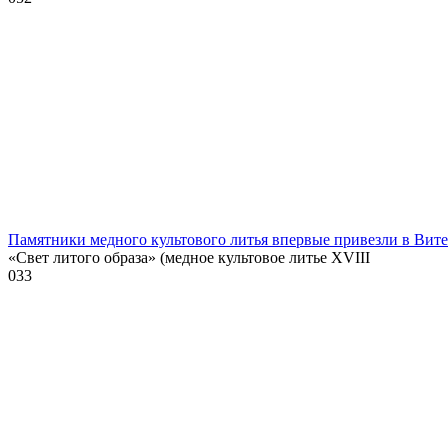
Памятники медного культового литья впервые привезли в Вит
«Свет литого образа» (медное культовое литье XVIII
0
33