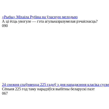
«Рыбы» Міхаіла Рубіна на ўласную мелодыю
А ці ёсць увогуле — гэта агульназразумелая рэчаіснасць?
0
90
24 снежня спаўняецца 225 гадоў з дня нараджэння класіка сусв
Сёньня 225 год таму нарадзіўся выбітны беларускі паэт
0
67