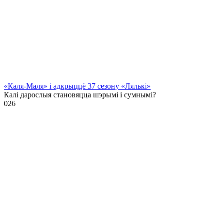
«Каля-Маля» і адкрыццё 37 сезону «Лялькі»
Калі дарослыя становяцца шэрымі і сумнымі?
0
26