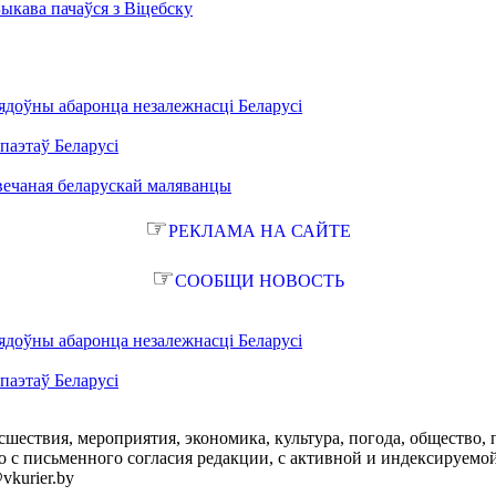
Быкава пачаўся з Віцебску
ядоўны абаронца незалежнасці Беларусі
паэтаў Беларусі
вечаная беларускай маляванцы
☞
РЕКЛАМА НА САЙТЕ
☞
СООБЩИ НОВОСТЬ
ядоўны абаронца незалежнасці Беларусі
паэтаў Беларусі
сшествия, мероприятия, экономика, культура, погода, общество, 
с письменного согласия редакции, с активной и индексируемой ги
vkurier.by