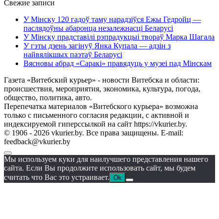
Свежие записи
У Мінску 120 гадоў таму нарадзіўся Ежы Гедройц —
паслядоўны абаронца незалежнасці Беларусі
У Мінску прадставілі рэпрадукцыі твораў Марка Шагала
У гэты дзень загінуў Янка Купала — адзін з
найвялікшых паэтаў Беларусі
Вясновы абрад «Саракі» правядуць у музеі пад Мінскам
Газета «Витебский курьер» - новости Витебска и области:
происшествия, мероприятия, экономика, культура, погода,
общество, политика, авто.
Перепечатка материалов «Витебского курьера» возможна
только с письменного согласия редакции, с активной и
индексируемой гиперссылкой на сайт https://vkurier.by.
© 1906 - 2026 vkurier.by. Все права защищены. E-mail:
feedback@vkurier.by
Мы используем куки для наилучшего представления нашего
сайта. Если Вы продолжите использовать сайт, мы будем
считать что Вас это устраивает.
Ok