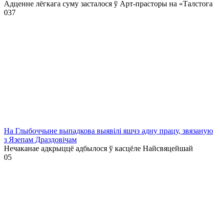
Адценне лёгкага суму засталося ў Арт-прасторы на «Талстога
0
37
На Глыбоччыне выпадкова выявілі яшчэ адну працу, звязаную
з Язепам Драздовічам
Нечаканае адкрыццё адбылося ў касцёле Найсвяцейшай
0
5