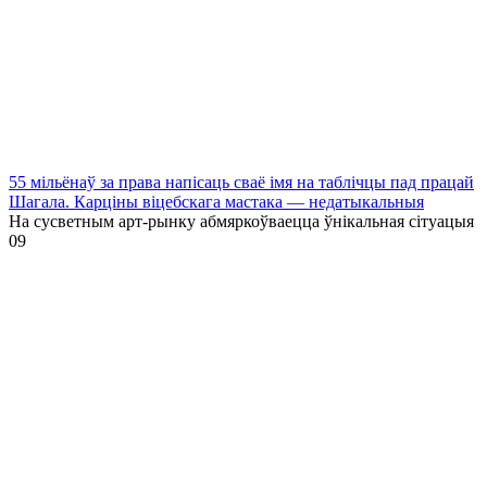
55 мільёнаў за права напісаць сваё імя на таблічцы пад працай
Шагала. Карціны віцебскага мастака — недатыкальныя
На сусветным арт-рынку абмяркоўваецца ўнікальная сітуацыя
0
9