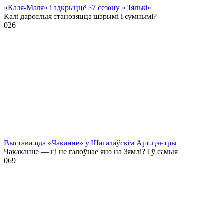
«Каля-Маля» і адкрыццё 37 сезону «Лялькі»
Калі дарослыя становяцца шэрымі і сумнымі?
0
26
Выстава-ода «Чаканне» у Шагалаўскім Арт-цэнтры
Чакаканне — ці не галоўнае яно на Зямлі? І ў самыя
0
69