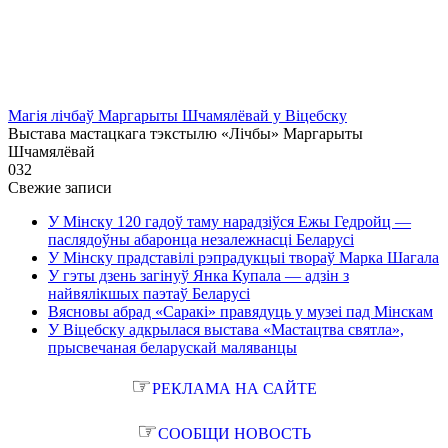
Магія лічбаў Маргарыты Шчамялёвай у Віцебску
Выстава мастацкага тэкстылю «Лічбы» Маргарыты
Шчамялёвай
0
32
Свежие записи
У Мінску 120 гадоў таму нарадзіўся Ежы Гедройц —
паслядоўны абаронца незалежнасці Беларусі
У Мінску прадставілі рэпрадукцыі твораў Марка Шагала
У гэты дзень загінуў Янка Купала — адзін з
найвялікшых паэтаў Беларусі
Вясновы абрад «Саракі» правядуць у музеі пад Мінскам
У Віцебску адкрылася выстава «Мастацтва святла»,
прысвечаная беларускай маляванцы
☞
РЕКЛАМА НА САЙТЕ
☞
СООБЩИ НОВОСТЬ