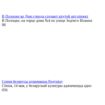
В Полоцке ко Дню города создают крутой арт-проект
В Полоцке, на торце дома №4 по улице Зодчего Иоанна
0
8
Сення беларусы адзначаюць Радуніцу
Сёння, 14 мая, у беларускай культуры адзначаецца адно
0
56