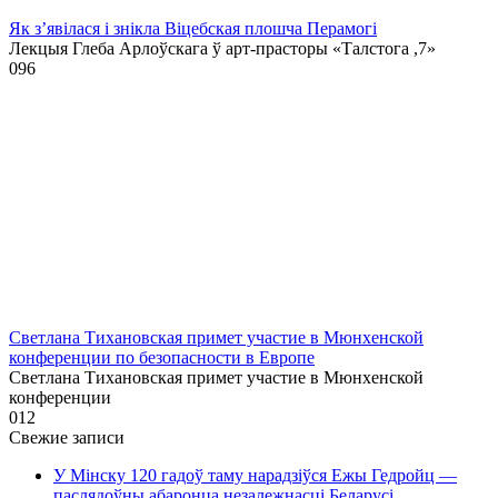
Як з’явілася і знікла Віцебская плошча Перамогі
Лекцыя Глеба Арлоўскага ў арт-прасторы «Талстога ,7»
0
96
Светлана Тихановская примет участие в Мюнхенской
конференции по безопасности в Европе
Светлана Тихановская примет участие в Мюнхенской
конференции
0
12
Свежие записи
У Мінску 120 гадоў таму нарадзіўся Ежы Гедройц —
паслядоўны абаронца незалежнасці Беларусі