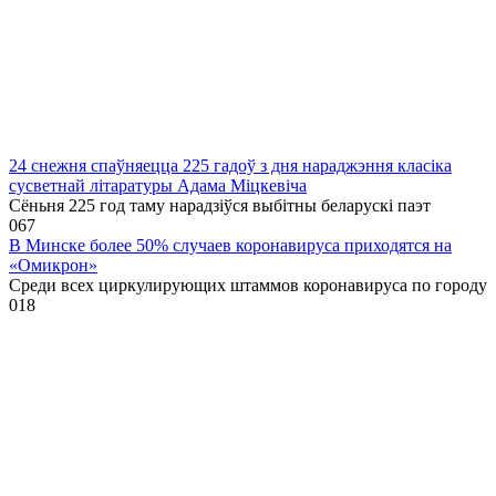
24 снежня спаўняецца 225 гадоў з дня нараджэння класіка
сусветнай літаратуры Адама Міцкевіча
Сёньня 225 год таму нарадзіўся выбітны беларускі паэт
0
67
В Минске более 50% случаев коронавируса приходятся на
«Омикрон»
Среди всех циркулирующих штаммов коронавируса по городу
0
18