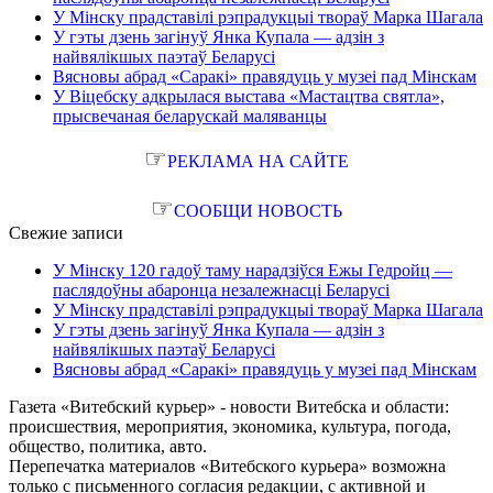
У Мінску прадставілі рэпрадукцыі твораў Марка Шагала
У гэты дзень загінуў Янка Купала — адзін з
найвялікшых паэтаў Беларусі
Вясновы абрад «Саракі» правядуць у музеі пад Мінскам
У Віцебску адкрылася выстава «Мастацтва святла»,
прысвечаная беларускай маляванцы
☞
РЕКЛАМА НА САЙТЕ
☞
СООБЩИ НОВОСТЬ
Свежие записи
У Мінску 120 гадоў таму нарадзіўся Ежы Гедройц —
паслядоўны абаронца незалежнасці Беларусі
У Мінску прадставілі рэпрадукцыі твораў Марка Шагала
У гэты дзень загінуў Янка Купала — адзін з
найвялікшых паэтаў Беларусі
Вясновы абрад «Саракі» правядуць у музеі пад Мінскам
Газета «Витебский курьер» - новости Витебска и области:
происшествия, мероприятия, экономика, культура, погода,
общество, политика, авто.
Перепечатка материалов «Витебского курьера» возможна
только с письменного согласия редакции, с активной и