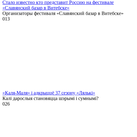
Стало известно кто представит Россию на фестивале
«Славянский базар в Витебске»
Организаторы фестиваля «Славянский базар в Витебске»
0
13
«Каля-Маля» і адкрыццё 37 сезону «Лялькі»
Калі дарослыя становяцца шэрымі і сумнымі?
0
26