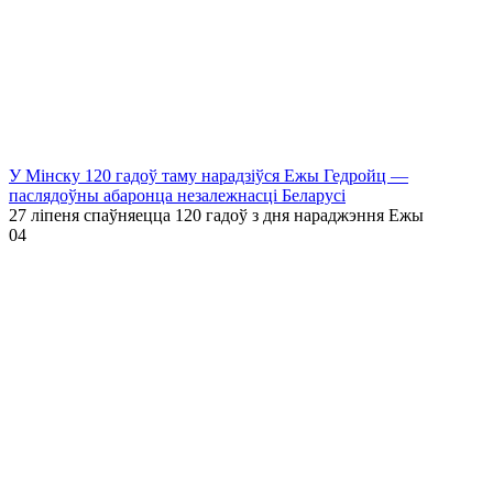
У Мінску 120 гадоў таму нарадзіўся Ежы Гедройц —
паслядоўны абаронца незалежнасці Беларусі
27 ліпеня спаўняецца 120 гадоў з дня нараджэння Ежы
0
4