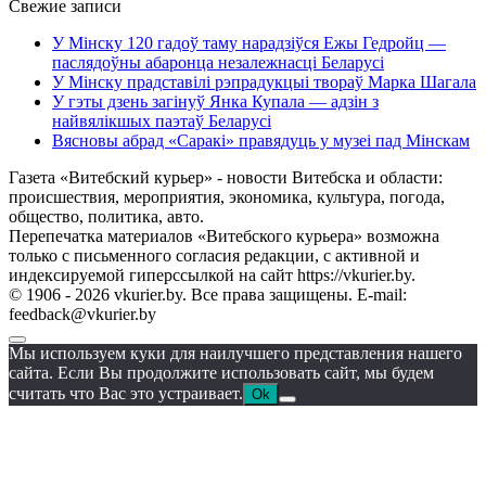
Свежие записи
У Мінску 120 гадоў таму нарадзіўся Ежы Гедройц —
паслядоўны абаронца незалежнасці Беларусі
У Мінску прадставілі рэпрадукцыі твораў Марка Шагала
У гэты дзень загінуў Янка Купала — адзін з
найвялікшых паэтаў Беларусі
Вясновы абрад «Саракі» правядуць у музеі пад Мінскам
Газета «Витебский курьер» - новости Витебска и области:
происшествия, мероприятия, экономика, культура, погода,
общество, политика, авто.
Перепечатка материалов «Витебского курьера» возможна
только с письменного согласия редакции, с активной и
индексируемой гиперссылкой на сайт https://vkurier.by.
© 1906 - 2026 vkurier.by. Все права защищены. E-mail:
feedback@vkurier.by
Мы используем куки для наилучшего представления нашего
сайта. Если Вы продолжите использовать сайт, мы будем
считать что Вас это устраивает.
Ok