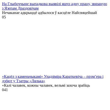
На Глыбоччыне выпадкова выявілі яшчэ адну працу, звязаную
з Язепам Драздовічам
Нечаканае адкрыццё адбылося ў касцёле Найсвяцейшай
0
5
«Кацёл з каменьчыкамі» Уладзіміра Караткевіча – прэм’ера і
дэбют у Тэатры «Лялька»
«Калі чалавек, кожны чалавек, вельмі захоча зрабіць
0
41