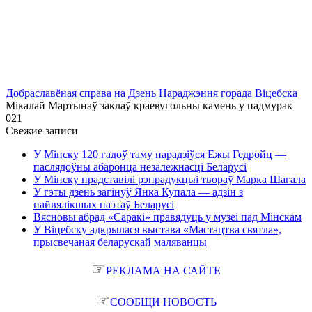
Добраславёная справа на Дзень Нараджэння горада Віцебска
Мікалай Мартынаў заклаў краевугольны камень у падмурак
0
21
Свежие записи
У Мінску 120 гадоў таму нарадзіўся Ежы Гедройц —
паслядоўны абаронца незалежнасці Беларусі
У Мінску прадставілі рэпрадукцыі твораў Марка Шагала
У гэты дзень загінуў Янка Купала — адзін з
найвялікшых паэтаў Беларусі
Вясновы абрад «Саракі» правядуць у музеі пад Мінскам
У Віцебску адкрылася выстава «Мастацтва святла»,
прысвечаная беларускай маляванцы
☞
РЕКЛАМА НА САЙТЕ
☞
СООБЩИ НОВОСТЬ