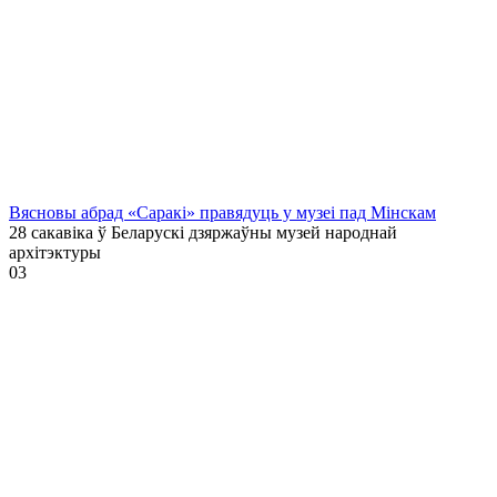
Вясновы абрад «Саракі» правядуць у музеі пад Мінскам
28 сакавіка ў Беларускі дзяржаўны музей народнай
архітэктуры
0
3