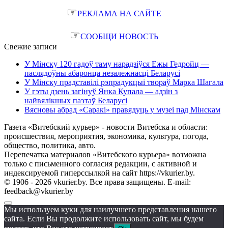
☞
РЕКЛАМА НА САЙТЕ
☞
СООБЩИ НОВОСТЬ
Свежие записи
У Мінску 120 гадоў таму нарадзіўся Ежы Гедройц —
паслядоўны абаронца незалежнасці Беларусі
У Мінску прадставілі рэпрадукцыі твораў Марка Шагала
У гэты дзень загінуў Янка Купала — адзін з
найвялікшых паэтаў Беларусі
Вясновы абрад «Саракі» правядуць у музеі пад Мінскам
Газета «Витебский курьер» - новости Витебска и области:
происшествия, мероприятия, экономика, культура, погода,
общество, политика, авто.
Перепечатка материалов «Витебского курьера» возможна
только с письменного согласия редакции, с активной и
индексируемой гиперссылкой на сайт https://vkurier.by.
© 1906 - 2026 vkurier.by. Все права защищены. E-mail:
feedback@vkurier.by
Мы используем куки для наилучшего представления нашего
сайта. Если Вы продолжите использовать сайт, мы будем