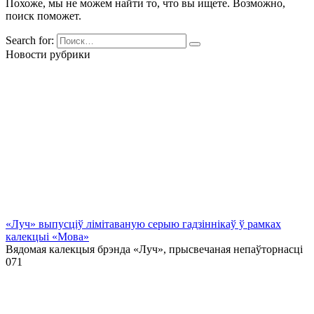
Похоже, мы не можем найти то, что вы ищете. Возможно,
поиск поможет.
Search for:
Новости рубрики
«Луч» выпусціў лiмiтаваную серыю гадзіннікаў ў рамках
калекцыі «Мова»
Вядомая калекцыя брэнда «Луч», прысвечаная непаўторнасці
0
71