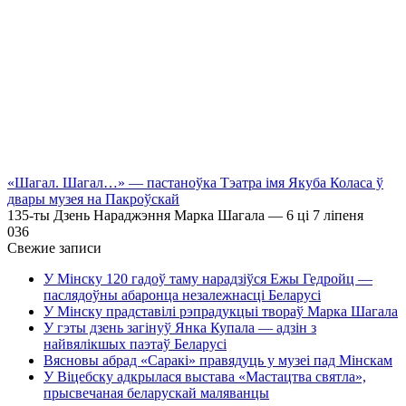
«Шагал. Шагал…» — пастаноўка Тэатра імя Якуба Коласа ў
двары музея на Пакроўскай
135-ты Дзень Нараджэння Марка Шагала — 6 ці 7 ліпеня
0
36
Свежие записи
У Мінску 120 гадоў таму нарадзіўся Ежы Гедройц —
паслядоўны абаронца незалежнасці Беларусі
У Мінску прадставілі рэпрадукцыі твораў Марка Шагала
У гэты дзень загінуў Янка Купала — адзін з
найвялікшых паэтаў Беларусі
Вясновы абрад «Саракі» правядуць у музеі пад Мінскам
У Віцебску адкрылася выстава «Мастацтва святла»,
прысвечаная беларускай маляванцы