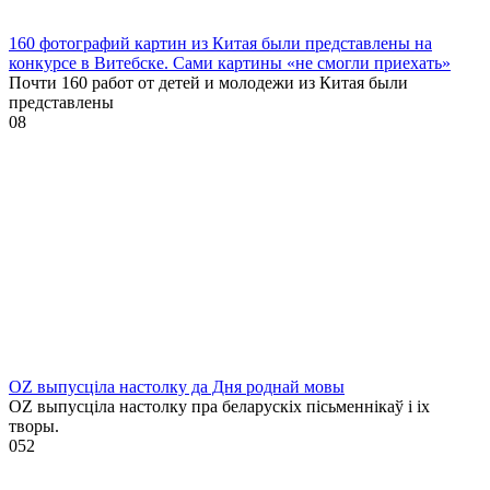
160 фотографий картин из Китая были представлены на
конкурсе в Витебске. Сами картины «не смогли приехать»
Почти 160 работ от детей и молодежи из Китая были
представлены
0
8
OZ выпусціла настолку да Дня роднай мовы
OZ выпусціла настолку пра беларускіх пісьменнікаў і іх
творы.
0
52