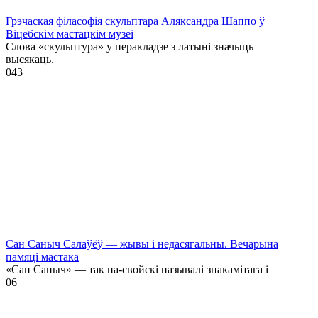
Грэчаская філасофія скульптара Аляксандра Шаппо ў
Віцебскім мастацкім музеі
Слова «скульптура» у перакладзе з латыні значыць —
высякаць.
0
43
Сан Саныч Салаўёў — жывы і недасягальны. Вечарына
памяці мастака
«Сан Саныч» — так па-свойскі называлі знакамітага і
0
6