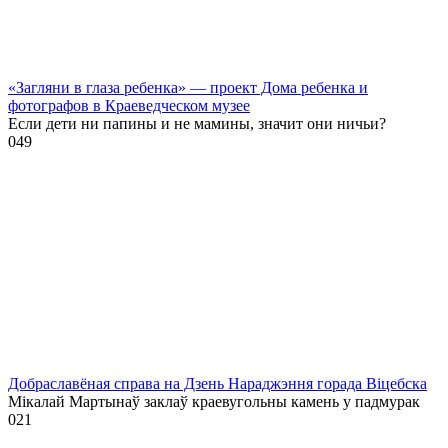
«Загляни в глаза ребенка» — проект Дома ребенка и
фотографов в Краеведческом музее
Если дети ни папины и не мамины, значит они ничьи?
0
49
Добраславёная справа на Дзень Нараджэння горада Віцебска
Мікалай Мартынаў заклаў краевугольны камень у падмурак
0
21