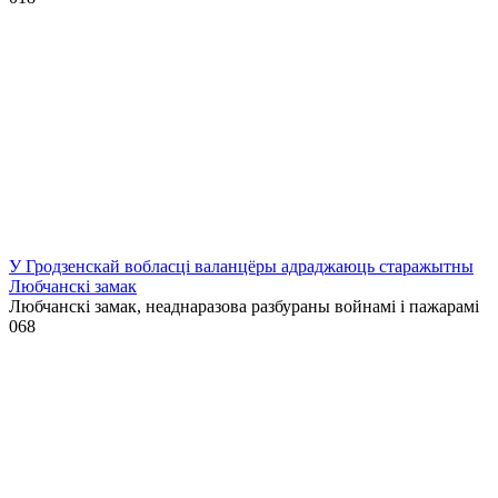
У Гродзенскай вобласці валанцёры адраджаюць старажытны
Любчанскі замак
Любчанскі замак, неаднаразова разбураны войнамі і пажарамі
0
68