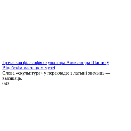
Грэчаская філасофія скульптара Аляксандра Шаппо ў
Віцебскім мастацкім музеі
Слова «скульптура» у перакладзе з латыні значыць —
высякаць.
0
43