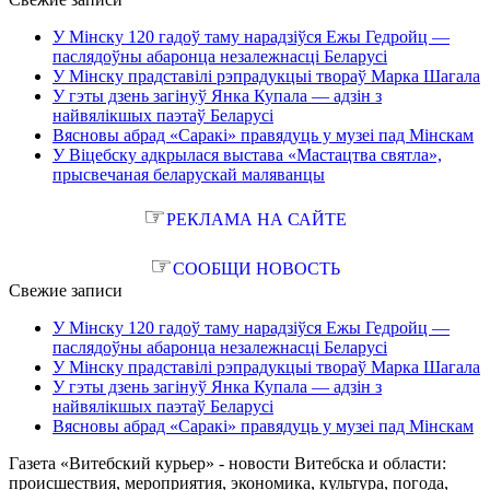
У Мінску 120 гадоў таму нарадзіўся Ежы Гедройц —
паслядоўны абаронца незалежнасці Беларусі
У Мінску прадставілі рэпрадукцыі твораў Марка Шагала
У гэты дзень загінуў Янка Купала — адзін з
найвялікшых паэтаў Беларусі
Вясновы абрад «Саракі» правядуць у музеі пад Мінскам
У Віцебску адкрылася выстава «Мастацтва святла»,
прысвечаная беларускай маляванцы
☞
РЕКЛАМА НА САЙТЕ
☞
СООБЩИ НОВОСТЬ
Свежие записи
У Мінску 120 гадоў таму нарадзіўся Ежы Гедройц —
паслядоўны абаронца незалежнасці Беларусі
У Мінску прадставілі рэпрадукцыі твораў Марка Шагала
У гэты дзень загінуў Янка Купала — адзін з
найвялікшых паэтаў Беларусі
Вясновы абрад «Саракі» правядуць у музеі пад Мінскам
Газета «Витебский курьер» - новости Витебска и области:
происшествия, мероприятия, экономика, культура, погода,