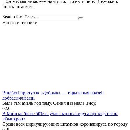
Похоже, мы не можем найти то, что вы ищете. Возможно,
поиск поможет.
Search for:
Новости рубрики
Віцебскі прытулак «‎Добрык»‎ — тэрыторыя надзеі і
добразычлівасці
Была там амаль год таму. Сёння наведала ізноў.
0
225
В Минске более 50% случаев коронавируса приходятся на
«Омикрон»
Среди всех циркулирующих штаммов коронавируса по городу
0
18