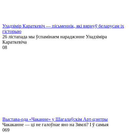
Уладзімір Караткевіч — пісьменнік, які вярнуў беларусам іх
гісторыю
26 лістапада мы ўспамінаем нараджэнне Уладзіміра
Караткевіча
0
8
Выстава-ода «Чаканне» у Шагалаўскім Арт-цэнтры
Чакаканне — ці не галоўнае яно на Зямлі? І ў самыя
0
69