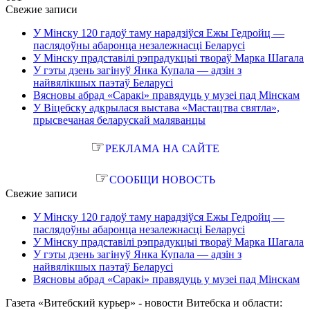
Свежие записи
У Мінску 120 гадоў таму нарадзіўся Ежы Гедройц —
паслядоўны абаронца незалежнасці Беларусі
У Мінску прадставілі рэпрадукцыі твораў Марка Шагала
У гэты дзень загінуў Янка Купала — адзін з
найвялікшых паэтаў Беларусі
Вясновы абрад «Саракі» правядуць у музеі пад Мінскам
У Віцебску адкрылася выстава «Мастацтва святла»,
прысвечаная беларускай маляванцы
☞
РЕКЛАМА НА САЙТЕ
☞
СООБЩИ НОВОСТЬ
Свежие записи
У Мінску 120 гадоў таму нарадзіўся Ежы Гедройц —
паслядоўны абаронца незалежнасці Беларусі
У Мінску прадставілі рэпрадукцыі твораў Марка Шагала
У гэты дзень загінуў Янка Купала — адзін з
найвялікшых паэтаў Беларусі
Вясновы абрад «Саракі» правядуць у музеі пад Мінскам
Газета «Витебский курьер» - новости Витебска и области: