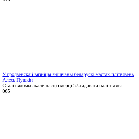
У гродзенскай вязніцы знішчаны беларускі мастак-плітвязень
Алесь Пушкін
Сталі вядомы акалічнасці смерці 57-гадовага палітвязня
0
65