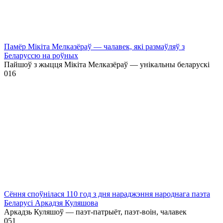
Памёр Мікіта Мелказёраў — чалавек, які размаўляў з
Беларуссю на роўных
Пайшоў з жыцця Мікіта Мелказёраў — унікальны беларускі
0
16
Сёння споўнілася 110 год з дня нараджэння народнага паэта
Беларусі Аркадзя Куляшова
Аркадзь Куляшоў — паэт-патрыёт, паэт-воін, чалавек
0
51