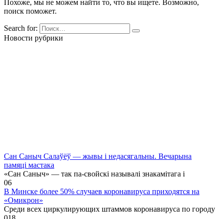
Похоже, мы не можем найти то, что вы ищете. Возможно,
поиск поможет.
Search for:
Новости рубрики
Сан Саныч Салаўёў — жывы і недасягальны. Вечарына
памяці мастака
«Сан Саныч» — так па-свойскі называлі знакамітага і
0
6
В Минске более 50% случаев коронавируса приходятся на
«Омикрон»
Среди всех циркулирующих штаммов коронавируса по городу
0
18