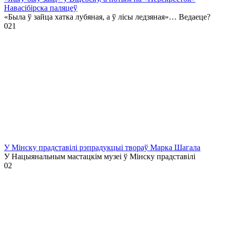
Навасібірска паляцеў
«Была ў зайца хатка лубяная, а ў лісы ледзяная»… Ведаеце?
0
21
У Мінску прадставілі рэпрадукцыі твораў Марка Шагала
У Нацыянальным мастацкім музеі ў Мінску прадставілі
0
2