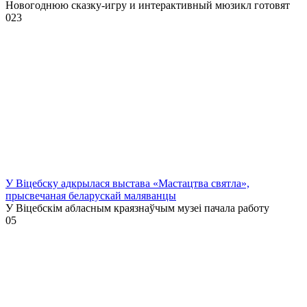
Новогоднюю сказку-игру и интерактивный мюзикл готовят
0
23
У Віцебску адкрылася выстава «Мастацтва святла»,
прысвечаная беларускай маляванцы
У Віцебскім абласным краязнаўчым музеі пачала работу
0
5