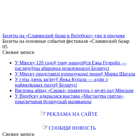
Билеты на «Славянский базар в Витебске» уже в продаже
Билеты на основные события фестиваля «Славянский базар
0
5
Свежие записи
У Мінску 120 гадоў таму нарадзіўся Ежы Гедройц —
паслядоўны абаронца незалежнасці Беларусі
У Мінску прадставілі рэпрадукцыі твораў Марка Шагала
У гэты дзень загінуў Янка Купала — адзін з
найвялікшых паэтаў Беларусі
Вясновы абрад «Саракі» правядуць у музеі пад Мінскам
У Віцебску адкрылася выстава «Мастацтва святла»,
прысвечаная беларускай маляванцы
☞
РЕКЛАМА НА САЙТЕ
☞
СООБЩИ НОВОСТЬ
Свежие записи