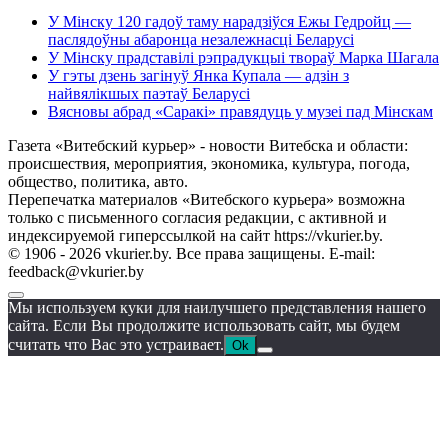
У Мінску 120 гадоў таму нарадзіўся Ежы Гедройц —
паслядоўны абаронца незалежнасці Беларусі
У Мінску прадставілі рэпрадукцыі твораў Марка Шагала
У гэты дзень загінуў Янка Купала — адзін з
найвялікшых паэтаў Беларусі
Вясновы абрад «Саракі» правядуць у музеі пад Мінскам
Газета «Витебский курьер» - новости Витебска и области:
происшествия, мероприятия, экономика, культура, погода,
общество, политика, авто.
Перепечатка материалов «Витебского курьера» возможна
только с письменного согласия редакции, с активной и
индексируемой гиперссылкой на сайт https://vkurier.by.
© 1906 - 2026 vkurier.by. Все права защищены. E-mail:
feedback@vkurier.by
Мы используем куки для наилучшего представления нашего
сайта. Если Вы продолжите использовать сайт, мы будем
считать что Вас это устраивает.
Ok