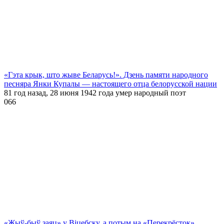
«Гэта крык, што жыве Беларусь!». Дзень памяти народного
песняра Янки Купалы — настоящего отца белорусской нации
81 год назад, 28 июня 1942 года умер народный поэт
0
66
«Жыў-быў заяц» у Віцебску, а потым на «Перекрёсток»