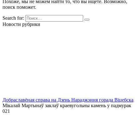
Похоже, мы не можем найти то, что вы ищете. Возможно,
поиск поможет.
Search for:
Новости рубрики
Добраславёная справа на Дзень Нараджэння горада Віцебска
Мікалай Мартынаў заклаў краевугольны камень у падмурак
0
21