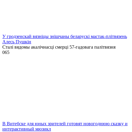
У гродзенскай вязніцы знішчаны беларускі мастак-плітвязень
Алесь Пушкін
Сталі вядомы акалічнасці смерці 57-гадовага палітвязня
0
65
В Витебске для юных зрителей готовят новогоднюю сказку и
интерактивный мюзикл