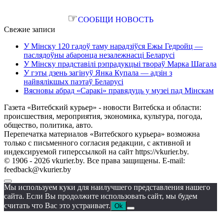
☞
СООБЩИ НОВОСТЬ
Свежие записи
У Мінску 120 гадоў таму нарадзіўся Ежы Гедройц —
паслядоўны абаронца незалежнасці Беларусі
У Мінску прадставілі рэпрадукцыі твораў Марка Шагала
У гэты дзень загінуў Янка Купала — адзін з
найвялікшых паэтаў Беларусі
Вясновы абрад «Саракі» правядуць у музеі пад Мінскам
Газета «Витебский курьер» - новости Витебска и области:
происшествия, мероприятия, экономика, культура, погода,
общество, политика, авто.
Перепечатка материалов «Витебского курьера» возможна
только с письменного согласия редакции, с активной и
индексируемой гиперссылкой на сайт https://vkurier.by.
© 1906 - 2026 vkurier.by. Все права защищены. E-mail:
feedback@vkurier.by
Мы используем куки для наилучшего представления нашего
сайта. Если Вы продолжите использовать сайт, мы будем
считать что Вас это устраивает.
Ok