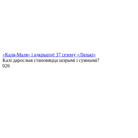
«Каля-Маля» і адкрыццё 37 сезону «Лялькі»
Калі дарослыя становяцца шэрымі і сумнымі?
0
26