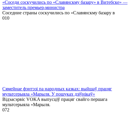
«Соседи соскучились по «Славянскму базару» в Витебске» —
заместитель премьер-министра
Соседние страны соскучились по «Славянскму базару в
0
10
Сямейнае фэнтэзі па народных казках: выйшаў працяг
мультсерыяла «Марыля. У пошуках дзіўнікаў»
Відэасэрвіс VOKA выпусціў працяг свайго першага
мультсерыяла «Марыля.
0
72