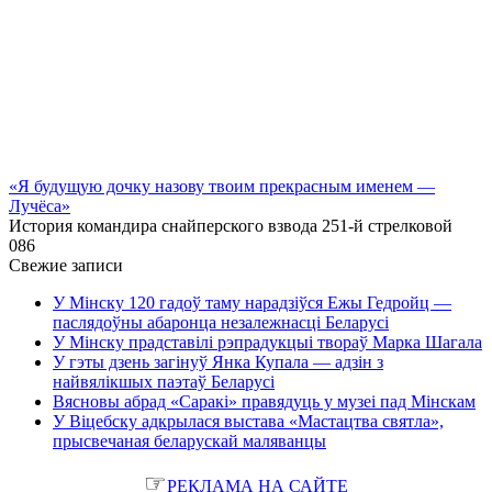
«Я будущую дочку назову твоим прекрасным именем —
Лучёса»
История командира снайперского взвода 251-й стрелковой
0
86
Свежие записи
У Мінску 120 гадоў таму нарадзіўся Ежы Гедройц —
паслядоўны абаронца незалежнасці Беларусі
У Мінску прадставілі рэпрадукцыі твораў Марка Шагала
У гэты дзень загінуў Янка Купала — адзін з
найвялікшых паэтаў Беларусі
Вясновы абрад «Саракі» правядуць у музеі пад Мінскам
У Віцебску адкрылася выстава «Мастацтва святла»,
прысвечаная беларускай маляванцы
☞
РЕКЛАМА НА САЙТЕ