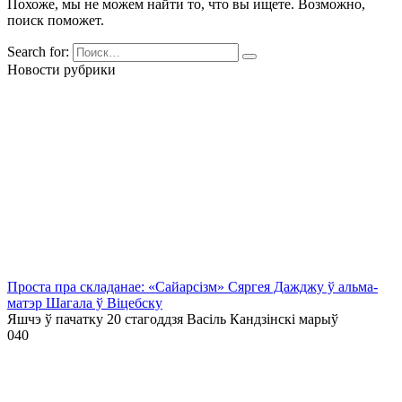
Похоже, мы не можем найти то, что вы ищете. Возможно,
поиск поможет.
Search for:
Новости рубрики
Проста пра складанае: «Сайарсізм» Сяргея Дажджу ў альма-
матэр Шагала ў Віцебску
Яшчэ ў пачатку 20 стагоддзя Васіль Кандзінскі марыў
0
40