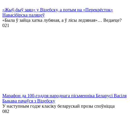
«Жыў-быў заяц» у Віцебску, а потым на «Перекрёсток»
Навасібірска паляцеў
«Была ў зайца хатка лубяная, а ў лісы ледзяная»… Ведаеце?
0
21
Марафон да 100-годдзя народнага пісьменніка Беларусі Васіля
Быкава пачаўся з Віцебску
У наступным годзе класіку беларускай прозы споўніцца
0
82