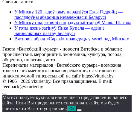
Свежие записи
У Мінску 120 гадоў таму нарадзіўся Ежы Гедройц —
паслядоўны абаронца незалежнасці Беларусі
У Мінску прадставілі рэпрадукцыі твораў Марка Шагала
У гэты дзень загінуў Янка Купала — адзін з
найвялікшых паэтаў Беларусі
Вясновы абрад «Саракі» правядуць у музеі пад Мінскам
Газета «Витебский курьер» - новости Витебска и области:
происшествия, мероприятия, экономика, культура, погода,
общество, политика, авто.
Перепечатка материалов «Витебского курьера» возможна
только с письменного согласия редакции, с активной и
индексируемой гиперссылкой на сайт https://vkurier.by.
© 1906 - 2026 vkurier.by. Все права защищены. E-mail:
feedback@vkurier.by
Мы используем куки для наилучшего представления нашего
сайта. Если Вы продолжите использовать сайт, мы будем
считать что Вас это устраивает.
Ok