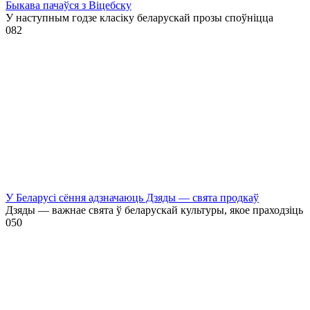
Быкава пачаўся з Віцебску
У наступным годзе класіку беларускай прозы споўніцца
0
82
У Беларусі сёння адзначаюць Дзяды — свята продкаў
Дзяды — важнае свята ў беларускай культуры, якое праходзіць
0
50