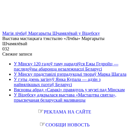
Магія лічбаў Маргарыты Шчамялёвай у Віцебску
Выстава мастацкага тэкстылю «Лічбы» Маргарыты
Шчамялёвай
0
32
Свежие записи
У Мінску 120 гадоў таму нарадзіўся Ежы Гедройц —
паслядоўны абаронца незалежнасці Беларусі
У Мінску прадставілі рэпрадукцыі твораў Марка Шагала
У гэты дзень загінуў Янка Купала — адзін з
найвялікшых паэтаў Беларусі
Вясновы абрад «Саракі» правядуць у музеі пад Мінскам
У Віцебску адкрылася выстава «Мастацтва святла»,
прысвечаная беларускай маляванцы
☞
РЕКЛАМА НА САЙТЕ
☞
СООБЩИ НОВОСТЬ