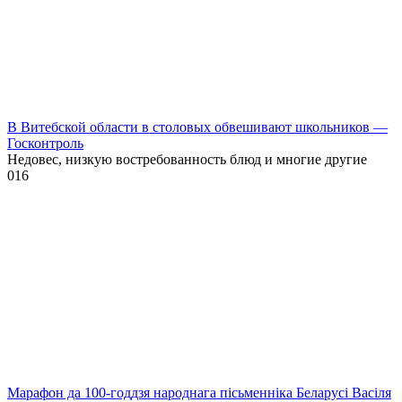
В Витебской области в столовых обвешивают школьников —
Госконтроль
Недовес, низкую востребованность блюд и многие другие
0
16
Марафон да 100-годдзя народнага пісьменніка Беларусі Васіля