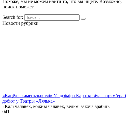
Похоже, мы не можем найти то, что вы ищете. Возможно,
поиск поможет.
Search for:
Новости рубрики
«Кацёл з каменьчыкамі» Уладзіміра Караткевіча – прэм’ера і
дэбют у Тэатры «Лялька»
«Калі чалавек, кожны чалавек, вельмі захоча зрабіць
0
41