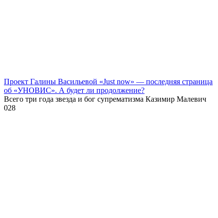
Проект Галины Васильевой «Just now» — последняя страница
об «УНОВИС». А будет ли продолжение?
Всего три года звезда и бог супрематизма Казимир Малевич
0
28