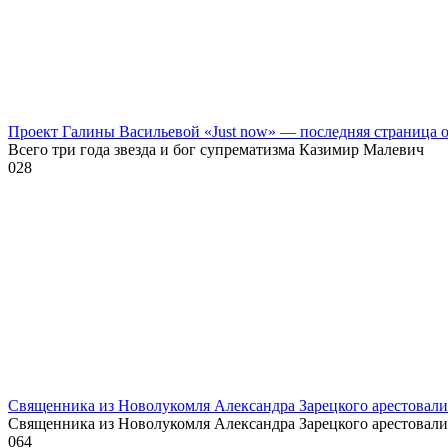
Проект Галины Васильевой «Just now» — последняя страница
Всего три года звезда и бог супрематизма Казимир Малевич
0
28
Священника из Новолукомля Александра Зарецкого арестовали 
Священника из Новолукомля Александра Зарецкого арестовали
0
64