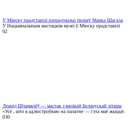
У Мінску прадставілі рэпрадукцыі твораў Марка Шагала
У Нацыянальным мастацкім музеі ў Мінску прадставілі
0
2
Леанід Шчамялёў — мастак з вялікай Беларускай літары
«Усё , што я адлюстроўваю на палатне — гэта маё жыццё.
0
30