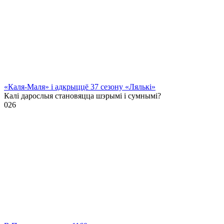
«Каля-Маля» і адкрыццё 37 сезону «Лялькі»
Калі дарослыя становяцца шэрымі і сумнымі?
0
26