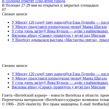
В Полоцке отметят 1160-летие города
В Полоцке 27-29 мая на открытых и закрытых площадках
0
7
Свежие записи
У Мінску 120 гадоў таму нарадзіўся Ежы Гедройц — пасл
У Мінску прадставілі рэпрадукцыі твораў Марка Шагала
У гэты дзень загінуў Янка Купала — адзін з найвялікшых 
Вясновы абрад «Саракі» правядуць у музеі пад Мінскам
У Віцебску адкрылася выстава «Мастацтва святла», прыс
Свежие записи
У Мінску 120 гадоў таму нарадзіўся Ежы Гедройц — пасл
У Мінску прадставілі рэпрадукцыі твораў Марка Шагала
У гэты дзень загінуў Янка Купала — адзін з найвялікшых 
Вясновы абрад «Саракі» правядуць у музеі пад Мінскам
Газета «Витебский курьер» - новости Витебска и области: прои
Перепечатка материалов «Витебского курьера» возможна только 
© 1906 - 2026 vkurier.by. Все права защищены. E-mail: feedback@