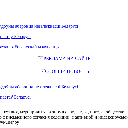
ядоўны абаронца незалежнасці Беларусі
паэтаў Беларусі
вечаная беларускай маляванцы
☞
РЕКЛАМА НА САЙТЕ
☞
СООБЩИ НОВОСТЬ
ядоўны абаронца незалежнасці Беларусі
паэтаў Беларусі
сшествия, мероприятия, экономика, культура, погода, общество, 
с письменного согласия редакции, с активной и индексируемой ги
vkurier.by