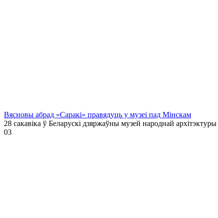
Вясновы абрад «Саракі» правядуць у музеі пад Мінскам
28 сакавіка ў Беларускі дзяржаўны музей народнай архітэктуры
0
3