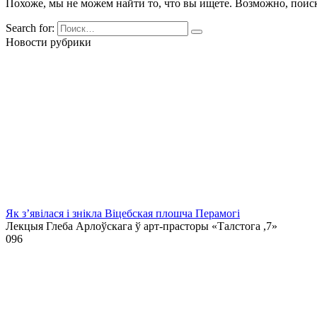
Похоже, мы не можем найти то, что вы ищете. Возможно, поис
Search for:
Новости рубрики
Як з’явілася і знікла Віцебская плошча Перамогі
Лекцыя Глеба Арлоўскага ў арт-прасторы «Талстога ,7»
0
96