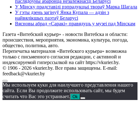
паслядоўны абаронца незалежнасці Беларусі
У Мінску прадставілі рэпрадукцыі твораў Марка Шагала
У гэты дзень загінуў Янка Купала — адзін з
найвялікшых паэтаў Беларусі
Вясновы абрад «Саракі» правядуць у музеі пад Мінскам
Газета «Витебский курьер» - новости Витебска и области:
происшествия, мероприятия, экономика, культура, погода,
общество, политика, авто.
Перепечатка материалов «Витебского курьера» возможна
только с письменного согласия редакции, с активной и
индексируемой гиперссылкой на сайт https://vkurier.by.
© 1906 - 2026 vkurier.by. Все права защищены. E-mail:
feedback@vkurier.by
Мы используем куки для наилучшего представления нашего
сайта. Если Вы продолжите использовать сайт, мы будем
считать что Вас это устраивает.
Ok