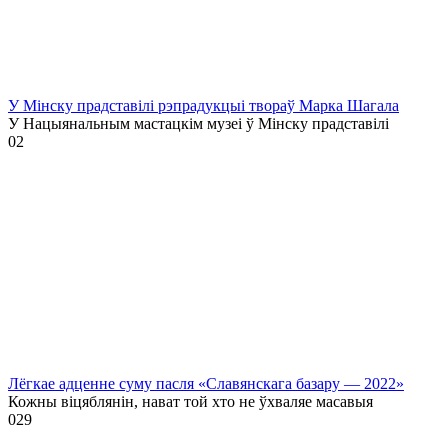
У Мінску прадставілі рэпрадукцыі твораў Марка Шагала
У Нацыянальным мастацкім музеі ў Мінску прадставілі
0
2
Лёгкае адценне суму пасля «Славянскага базару — 2022»
Кожны віцяблянін, нават той хто не ўхваляе масавыя
0
29