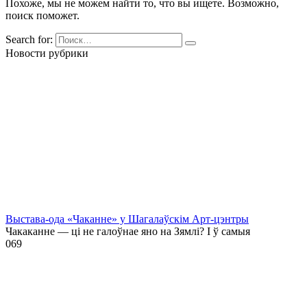
Похоже, мы не можем найти то, что вы ищете. Возможно,
поиск поможет.
Search for:
Новости рубрики
Выстава-ода «Чаканне» у Шагалаўскім Арт-цэнтры
Чакаканне — ці не галоўнае яно на Зямлі? І ў самыя
0
69