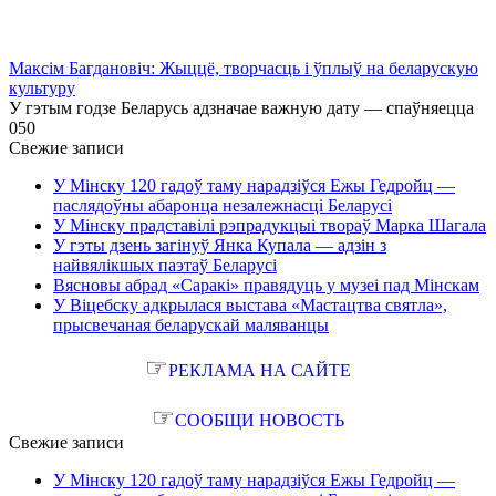
Максім Багдановіч: Жыццё, творчасць і ўплыў на беларускую
культуру
У гэтым годзе Беларусь адзначае важную дату — спаўняецца
0
50
Свежие записи
У Мінску 120 гадоў таму нарадзіўся Ежы Гедройц —
паслядоўны абаронца незалежнасці Беларусі
У Мінску прадставілі рэпрадукцыі твораў Марка Шагала
У гэты дзень загінуў Янка Купала — адзін з
найвялікшых паэтаў Беларусі
Вясновы абрад «Саракі» правядуць у музеі пад Мінскам
У Віцебску адкрылася выстава «Мастацтва святла»,
прысвечаная беларускай маляванцы
☞
РЕКЛАМА НА САЙТЕ
☞
СООБЩИ НОВОСТЬ
Свежие записи
У Мінску 120 гадоў таму нарадзіўся Ежы Гедройц —