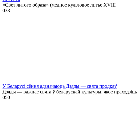
«Свет литого образа» (медное культовое литье XVIII
0
33
У Беларусі сёння адзначаюць Дзяды — свята продкаў
Дзяды — важнае свята ў беларускай культуры, якое праходзіць
0
50