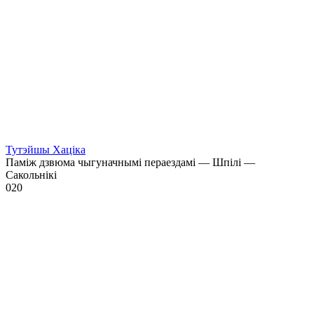
Тутэйшы Хаціка
Паміж дзвюма чыгуначнымі пераездамі — Шпілі —
Сакольнікі
0
20