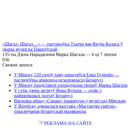
«Шагал. Шагал…» — пастаноўка Тэатра імя Якуба Коласа ў
двары музея на Пакроўскай
135-ты Дзень Нараджэння Марка Шагала — 6 ці 7 ліпеня
0
36
Свежие записи
У Мінску 120 гадоў таму нарадзіўся Ежы Гедройц —
паслядоўны абаронца незалежнасці Беларусі
У Мінску прадставілі рэпрадукцыі твораў Марка Шагала
У гэты дзень загінуў Янка Купала — адзін з
найвялікшых паэтаў Беларусі
Вясновы абрад «Саракі» правядуць у музеі пад Мінскам
У Віцебску адкрылася выстава «Мастацтва святла»,
прысвечаная беларускай маляванцы
☞
РЕКЛАМА НА САЙТЕ