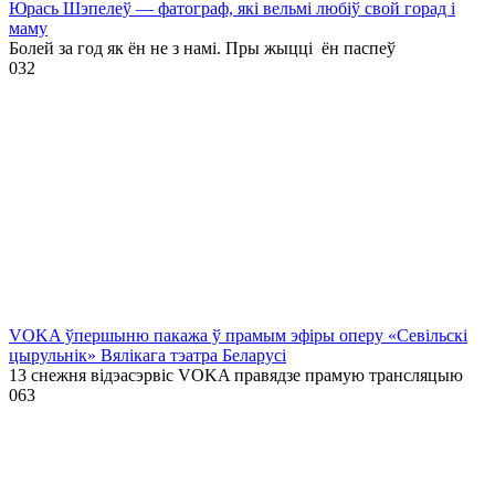
Юрась Шэпелеў — фатограф, які вельмі любіў свой горад і
маму
Болей за год як ён не з намі. Пры жыцці ён паспеў
0
32
VOKA ўпершыню пакажа ў прамым эфіры оперу «Севільскі
цырульнік» Вялікага тэатра Беларусі
13 снежня відэасэрвіс VOKA правядзе прамую трансляцыю
0
63