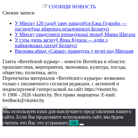
☞
СООБЩИ НОВОСТЬ
Свежие записи
У Мінску 120 гадоў таму нарадзіўся Ежы Гедройц —
паслядоўны абаронца незалежнасці Беларусі
У Мінску прадставілі рэпрадукцыі твораў Марка Шагала
У гэты дзень загінуў Янка Купала — адзін з
найвялікшых паэтаў Беларусі
Вясновы абрад «Саракі» правядуць у музеі пад Мінскам
Газета «Витебский курьер» - новости Витебска и области:
происшествия, мероприятия, экономика, культура, погода,
общество, политика, авто.
Перепечатка материалов «Витебского курьера» возможна
только с письменного согласия редакции, с активной и
индексируемой гиперссылкой на сайт https://vkurier.by.
© 1906 - 2026 vkurier.by. Все права защищены. E-mail:
feedback@vkurier.by
Мы используем куки для наилучшего представления нашего
сайта. Если Вы продолжите использовать сайт, мы будем
считать что Вас это устраивает.
Ok