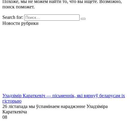
Похоже, мы не можем найти то, что вы ищете. Возможно,
поиск поможет.
Search for:
Новости рубрики
Уладзімір Караткевіч — пісьменнік, які вярнуў беларусам іх
гісторыю
26 лістапада мы ўспамінаем нараджэнне Уладзіміра
Караткевіча
0
8