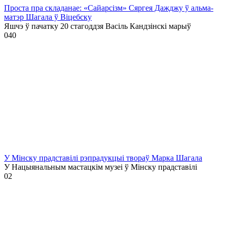
Проста пра складанае: «Сайарсізм» Сяргея Дажджу ў альма-
матэр Шагала ў Віцебску
Яшчэ ў пачатку 20 стагоддзя Васіль Кандзінскі марыў
0
40
У Мінску прадставілі рэпрадукцыі твораў Марка Шагала
У Нацыянальным мастацкім музеі ў Мінску прадставілі
0
2