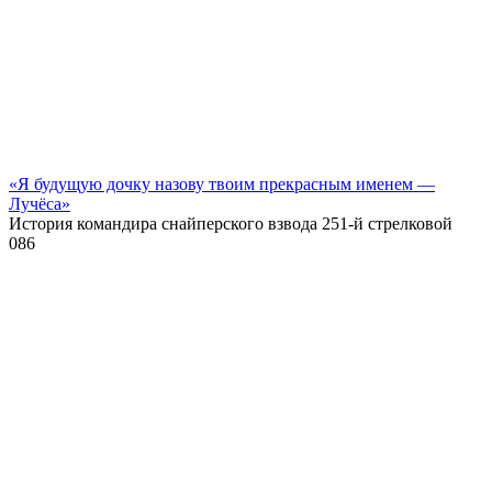
«Я будущую дочку назову твоим прекрасным именем —
Лучёса»
История командира снайперского взвода 251-й стрелковой
0
86