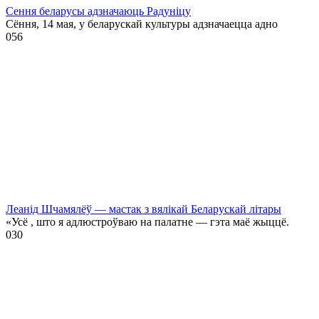
Сення беларусы адзначаюць Радуніцу
Сёння, 14 мая, у беларускай культуры адзначаецца адно
0
56
Леанід Шчамялёў — мастак з вялікай Беларускай літары
«Усё , што я адлюстроўваю на палатне — гэта маё жыццё.
0
30