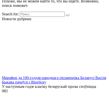
Похоже, мы не можем найти то, что вы ищете. Возможно,
поиск поможет.
Search for:
Новости рубрики
Марафон да 100-годдзя народнага пісьменніка Беларусі Васіля
Быкава пачаўся з Віцебску
У наступным годзе класіку беларускай прозы споўніцца
0
82