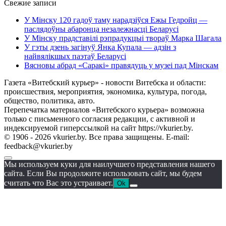
Свежие записи
У Мінску 120 гадоў таму нарадзіўся Ежы Гедройц —
паслядоўны абаронца незалежнасці Беларусі
У Мінску прадставілі рэпрадукцыі твораў Марка Шагала
У гэты дзень загінуў Янка Купала — адзін з
найвялікшых паэтаў Беларусі
Вясновы абрад «Саракі» правядуць у музеі пад Мінскам
Газета «Витебский курьер» - новости Витебска и области:
происшествия, мероприятия, экономика, культура, погода,
общество, политика, авто.
Перепечатка материалов «Витебского курьера» возможна
только с письменного согласия редакции, с активной и
индексируемой гиперссылкой на сайт https://vkurier.by.
© 1906 - 2026 vkurier.by. Все права защищены. E-mail:
feedback@vkurier.by
Мы используем куки для наилучшего представления нашего
сайта. Если Вы продолжите использовать сайт, мы будем
считать что Вас это устраивает.
Ok