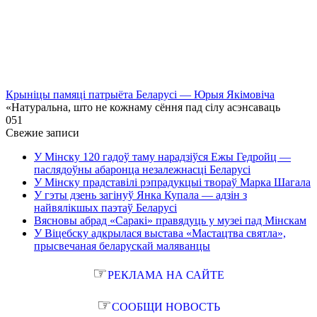
Крыніцы памяці патрыёта Беларусі — Юрыя Якімовіча
«Натуральна, што не кожнаму сёння пад сілу асэнсаваць
0
51
Свежие записи
У Мінску 120 гадоў таму нарадзіўся Ежы Гедройц —
паслядоўны абаронца незалежнасці Беларусі
У Мінску прадставілі рэпрадукцыі твораў Марка Шагала
У гэты дзень загінуў Янка Купала — адзін з
найвялікшых паэтаў Беларусі
Вясновы абрад «Саракі» правядуць у музеі пад Мінскам
У Віцебску адкрылася выстава «Мастацтва святла»,
прысвечаная беларускай маляванцы
☞
РЕКЛАМА НА САЙТЕ
☞
СООБЩИ НОВОСТЬ