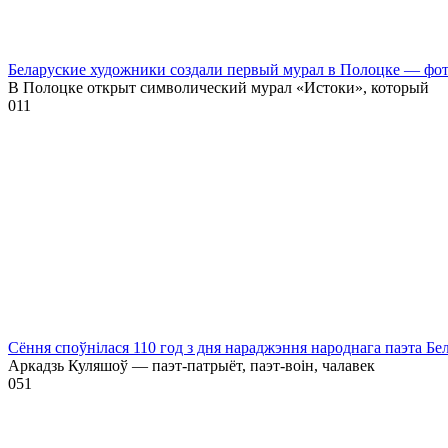
Беларуские художники создали первый мурал в Полоцке — фо
В Полоцке открыт символический мурал «Истоки», который
0
11
Сёння споўнілася 110 год з дня нараджэння народнага паэта Бе
Аркадзь Куляшоў — паэт-патрыёт, паэт-воін, чалавек
0
51