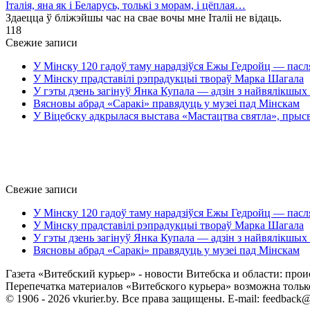
Італія, яна як і Беларусь, толькі з морам, і цёплая…
Здаецца ў бліжэйшы час на свае вочы мне Італіі не відаць.
1
18
Свежие записи
У Мінску 120 гадоў таму нарадзіўся Ежы Гедройц — пасл
У Мінску прадставілі рэпрадукцыі твораў Марка Шагала
У гэты дзень загінуў Янка Купала — адзін з найвялікшых 
Вясновы абрад «Саракі» правядуць у музеі пад Мінскам
У Віцебску адкрылася выстава «Мастацтва святла», прыс
Свежие записи
У Мінску 120 гадоў таму нарадзіўся Ежы Гедройц — пасл
У Мінску прадставілі рэпрадукцыі твораў Марка Шагала
У гэты дзень загінуў Янка Купала — адзін з найвялікшых 
Вясновы абрад «Саракі» правядуць у музеі пад Мінскам
Газета «Витебский курьер» - новости Витебска и области: прои
Перепечатка материалов «Витебского курьера» возможна только 
© 1906 - 2026 vkurier.by. Все права защищены. E-mail: feedback@