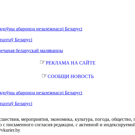
ядоўны абаронца незалежнасці Беларусі
паэтаў Беларусі
вечаная беларускай маляванцы
☞
РЕКЛАМА НА САЙТЕ
☞
СООБЩИ НОВОСТЬ
ядоўны абаронца незалежнасці Беларусі
паэтаў Беларусі
сшествия, мероприятия, экономика, культура, погода, общество, 
с письменного согласия редакции, с активной и индексируемой ги
vkurier.by