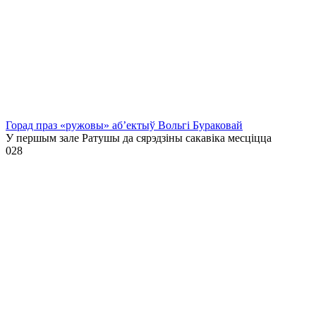
Горад праз «ружовы» аб’ектыў Вольгі Бураковай
У першым зале Ратушы да сярэдзіны сакавіка месціцца
0
28