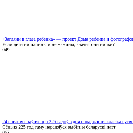
«Загляни в глаза ребенка» — проект Дома ребенка и фотографо
Если дети ни папины и не мамины, значит они ничьи?
0
49
24 снежня спаўняецца 225 гадоў з дня нараджэння класіка сусв
Сёньня 225 год таму нарадзіўся выбітны беларускі паэт
0
67