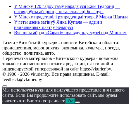
У Мінску 120 гадоў таму нарадзіўся Ежы Гедройц —
паслядоўны абаронца незалежнасці Беларусі
У Мінску прадставілі рэпрадукцыі твораў Марка Шагала
У гэты дзень загінуў Янка Купала — адзін з
найвялікшых паэтаў Беларусі
Вясновы абрад «Саракі» правядуць у музеі пад Мінскам
Газета «Витебский курьер» - новости Витебска и области:
происшествия, мероприятия, экономика, культура, погода,
общество, политика, авто.
Перепечатка материалов «Витебского курьера» возможна
только с письменного согласия редакции, с активной и
индексируемой гиперссылкой на сайт https://vkurier.by.
© 1906 - 2026 vkurier.by. Все права защищены. E-mail:
feedback@vkurier.by
Мы используем куки для наилучшего представления нашего
сайта. Если Вы продолжите использовать сайт, мы будем
считать что Вас это устраивает.
Ok