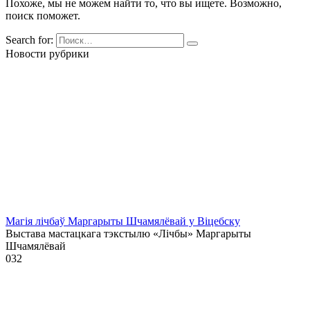
Похоже, мы не можем найти то, что вы ищете. Возможно,
поиск поможет.
Search for:
Новости рубрики
Магія лічбаў Маргарыты Шчамялёвай у Віцебску
Выстава мастацкага тэкстылю «Лічбы» Маргарыты
Шчамялёвай
0
32