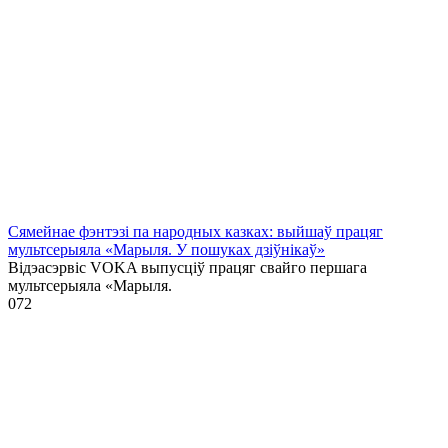
Сямейнае фэнтэзі па народных казках: выйшаў працяг
мультсерыяла «Марыля. У пошуках дзіўнікаў»
Відэасэрвіс VOKA выпусціў працяг свайго першага
мультсерыяла «Марыля.
0
72