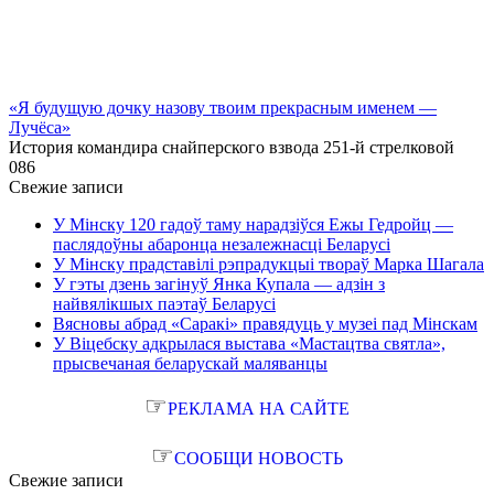
«Я будущую дочку назову твоим прекрасным именем —
Лучёса»
История командира снайперского взвода 251-й стрелковой
0
86
Свежие записи
У Мінску 120 гадоў таму нарадзіўся Ежы Гедройц —
паслядоўны абаронца незалежнасці Беларусі
У Мінску прадставілі рэпрадукцыі твораў Марка Шагала
У гэты дзень загінуў Янка Купала — адзін з
найвялікшых паэтаў Беларусі
Вясновы абрад «Саракі» правядуць у музеі пад Мінскам
У Віцебску адкрылася выстава «Мастацтва святла»,
прысвечаная беларускай маляванцы
☞
РЕКЛАМА НА САЙТЕ
☞
СООБЩИ НОВОСТЬ
Свежие записи