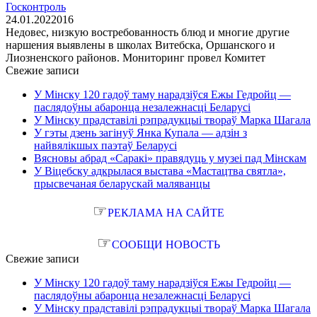
Госконтроль
24.01.2022
0
16
Недовес, низкую востребованность блюд и многие другие
наршения выявлены в школах Витебска, Оршанского и
Лиозненского районов. Мониторинг провел Комитет
Свежие записи
У Мінску 120 гадоў таму нарадзіўся Ежы Гедройц —
паслядоўны абаронца незалежнасці Беларусі
У Мінску прадставілі рэпрадукцыі твораў Марка Шагала
У гэты дзень загінуў Янка Купала — адзін з
найвялікшых паэтаў Беларусі
Вясновы абрад «Саракі» правядуць у музеі пад Мінскам
У Віцебску адкрылася выстава «Мастацтва святла»,
прысвечаная беларускай маляванцы
☞
РЕКЛАМА НА САЙТЕ
☞
СООБЩИ НОВОСТЬ
Свежие записи
У Мінску 120 гадоў таму нарадзіўся Ежы Гедройц —
паслядоўны абаронца незалежнасці Беларусі
У Мінску прадставілі рэпрадукцыі твораў Марка Шагала