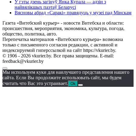
У гэты дзень загінуў Янка Купала — адзін з
найвялікшых паэтаў Беларусі
Вясновы абрад «Саракі» правядуць у музеі пад Мінскам
Газета «Витебский курьер» - новости Витебска и области:
происшествия, мероприятия, экономика, культура, погода,
общество, политика, авто.
Перепечатка материалов «Витебского курьера» возможна
только с письменного согласия редакции, с активной и
индексируемой гиперссылкой на сайт https://vkurier.by.
© 1906 - 2026 vkurier.by. Все права защищены. E-mail:
feedback@vkurier.by
Мы используем куки для наилучшего представления нашего
сайта. Если Вы продолжите использовать сайт, мы будем
считать что Вас это устраивает.
Ok