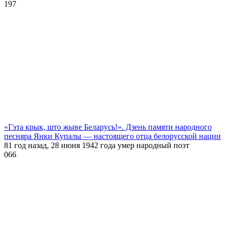
1
97
«Гэта крык, што жыве Беларусь!». Дзень памяти народного
песняра Янки Купалы — настоящего отца белорусской нации
81 год назад, 28 июня 1942 года умер народный поэт
0
66