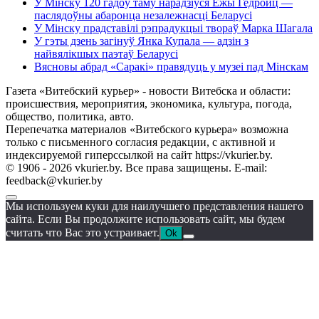
У Мінску 120 гадоў таму нарадзіўся Ежы Гедройц —
паслядоўны абаронца незалежнасці Беларусі
У Мінску прадставілі рэпрадукцыі твораў Марка Шагала
У гэты дзень загінуў Янка Купала — адзін з
найвялікшых паэтаў Беларусі
Вясновы абрад «Саракі» правядуць у музеі пад Мінскам
Газета «Витебский курьер» - новости Витебска и области:
происшествия, мероприятия, экономика, культура, погода,
общество, политика, авто.
Перепечатка материалов «Витебского курьера» возможна
только с письменного согласия редакции, с активной и
индексируемой гиперссылкой на сайт https://vkurier.by.
© 1906 - 2026 vkurier.by. Все права защищены. E-mail:
feedback@vkurier.by
Мы используем куки для наилучшего представления нашего
сайта. Если Вы продолжите использовать сайт, мы будем
считать что Вас это устраивает.
Ok