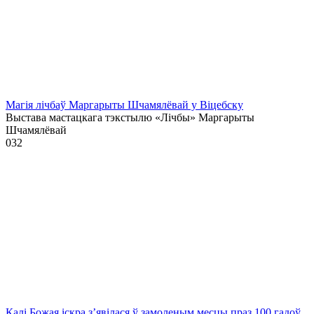
Магія лічбаў Маргарыты Шчамялёвай у Віцебску
Выстава мастацкага тэкстылю «Лічбы» Маргарыты
Шчамялёвай
0
32
Калі Божая іскра з’явілася ў замоленым месцы праз 100 гадоў