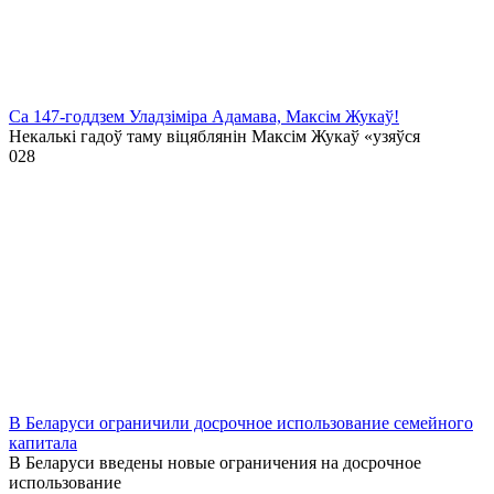
Са 147-годдзем Уладзіміра Адамава, Максім Жукаў!
Некалькі гадоў таму віцяблянін Максім Жукаў «узяўся
0
28
В Беларуси ограничили досрочное использование семейного
капитала
В Беларуси введены новые ограничения на досрочное
использование