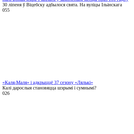
30 ліпеня ў Віцебску адбылося свята. На вуліцы Ільінскага
0
55
«Каля-Маля» і адкрыццё 37 сезону «Лялькі»
Калі дарослыя становяцца шэрымі і сумнымі?
0
26