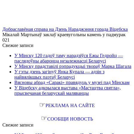
Добраславёная справа на Дзень Нараджэння горада Віцебска
Мікалай Мартынаў заклаў краевугольны камень у падмурак
0
21
Свежие записи
У Мінску 120 гадоў таму нарадзіўся Ежы Гедройц —
паслядоўны абаронца незалежнасці Беларусі
У Мінску прадставілі рэпрадукцыі твораў Марка Шагала
У гэты дзень загінуў Янка Купала — адзін з
найвялікшых паэтаў Беларусі
Вясновы абрад «Саракі» правядуць у музеі пад Мінскам
У Віцебску адкрылася выстава «Мастацтва святла»,
прысвечаная беларускай маляванцы
☞
РЕКЛАМА НА САЙТЕ
☞
СООБЩИ НОВОСТЬ
Свежие записи