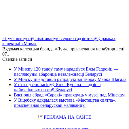
«Луч» выпусціў лiмiтаваную серыю гадзіннікаў ў рамках
калекцыі «Мова»
Вядомая калекцыя брэнда «Луч», прысвечаная непаўторнасці
0
71
Свежие записи
У Мінску 120 гадоў таму нарадзіўся Ежы Гедройц —
паслядоўны абаронца незалежнасці Беларусі
У Мінску прадставілі рэпрадукцыі твораў Марка Шагала
У гэты дзень загінуў Янка Купала — адзін з
найвялікшых паэтаў Беларусі
Вясновы абрад «Саракі» правядуць у музеі пад Мінскам
У Віцебску адкрылася выстава «Мастацтва святла»,
прысвечаная беларускай маляванцы
☞
РЕКЛАМА НА САЙТЕ