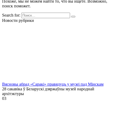
Похоже, мы не можем найти то, что вы ищете. Возможно,
поиск поможет.
Search for:
Новости рубрики
Вясновы абрад «Саракі» правядуць у музеі пад Мінскам
28 сакавіка ў Беларускі дзяржаўны музей народнай
архітэктуры
0
3