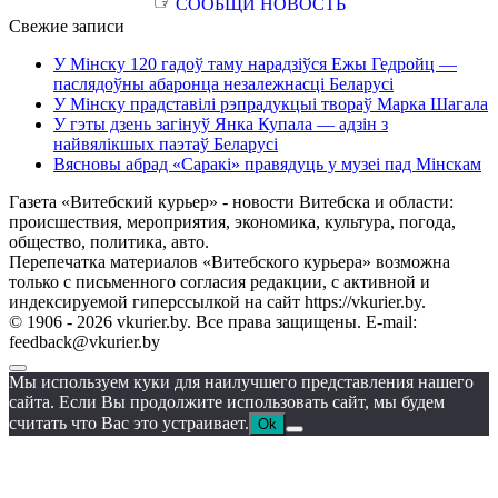
☞
СООБЩИ НОВОСТЬ
Свежие записи
У Мінску 120 гадоў таму нарадзіўся Ежы Гедройц —
паслядоўны абаронца незалежнасці Беларусі
У Мінску прадставілі рэпрадукцыі твораў Марка Шагала
У гэты дзень загінуў Янка Купала — адзін з
найвялікшых паэтаў Беларусі
Вясновы абрад «Саракі» правядуць у музеі пад Мінскам
Газета «Витебский курьер» - новости Витебска и области:
происшествия, мероприятия, экономика, культура, погода,
общество, политика, авто.
Перепечатка материалов «Витебского курьера» возможна
только с письменного согласия редакции, с активной и
индексируемой гиперссылкой на сайт https://vkurier.by.
© 1906 - 2026 vkurier.by. Все права защищены. E-mail:
feedback@vkurier.by
Мы используем куки для наилучшего представления нашего
сайта. Если Вы продолжите использовать сайт, мы будем
считать что Вас это устраивает.
Ok