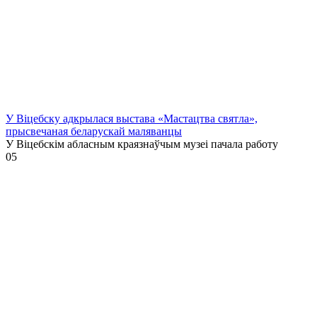
У Віцебску адкрылася выстава «Мастацтва святла»,
прысвечаная беларускай маляванцы
У Віцебскім абласным краязнаўчым музеі пачала работу
0
5