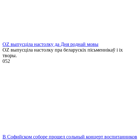
OZ выпусціла настолку да Дня роднай мовы
OZ выпусціла настолку пра беларускіх пісьменнікаў і іх
творы.
0
52
В Софийском соборе прошел сольный концерт воспитанников