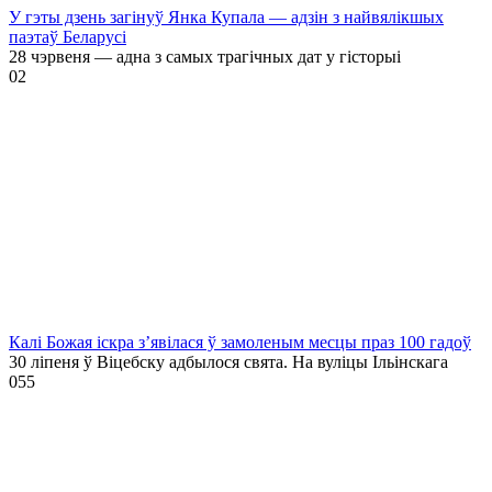
У гэты дзень загінуў Янка Купала — адзін з найвялікшых
паэтаў Беларусі
28 чэрвеня — адна з самых трагічных дат у гісторыі
0
2
Калі Божая іскра з’явілася ў замоленым месцы праз 100 гадоў
30 ліпеня ў Віцебску адбылося свята. На вуліцы Ільінскага
0
55