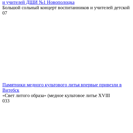
и учителей ДШИ №1 Новополоцка
Большой сольный концерт воспитанников и учителей детской
0
7
Памятники медного культового литья впервые привезли в
Витебск
«Свет литого образа» (медное культовое литье XVIII
0
33