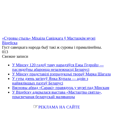
«Суровы стыль» Міхаіла Савіцкага ў Мастацкім музеі
Віцебска
Густ савецкага народа быў такі ж суровы і прамалінейны.
0
13
Свежие записи
У Мінску 120 гадоў таму нарадзіўся Ежы Гедройц —
паслядоўны абаронца незалежнасці Беларусі
У Мінску прадставілі рэпрадукцыі твораў Марка Шагала
У гэты дзень загінуў Янка Купала — адзін з
найвялікшых паэтаў Беларусі
Вясновы абрад «Саракі» правядуць у музеі пад Мінскам
У Віцебску адкрылася выстава «Мастацтва святла»,
прысвечаная беларускай маляванцы
☞
РЕКЛАМА НА САЙТЕ