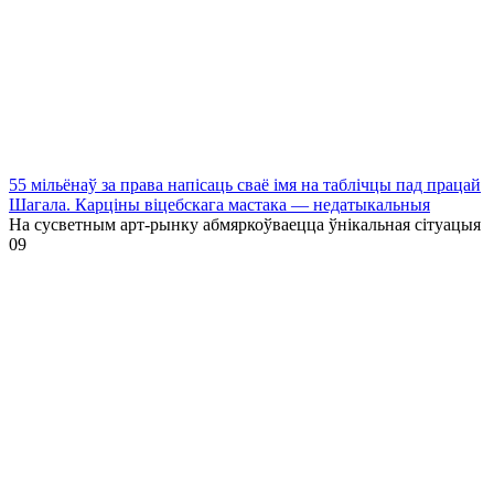
55 мільёнаў за права напісаць сваё імя на таблічцы пад працай
Шагала. Карціны віцебскага мастака — недатыкальныя
На сусветным арт-рынку абмяркоўваецца ўнікальная сітуацыя
0
9