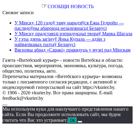
☞
СООБЩИ НОВОСТЬ
Свежие записи
У Мінску 120 гадоў таму нарадзіўся Ежы Гедройц —
паслядоўны абаронца незалежнасці Беларусі
У Мінску прадставілі рэпрадукцыі твораў Марка Шагала
У гэты дзень загінуў Янка Купала — адзін з
найвялікшых паэтаў Беларусі
Вясновы абрад «Саракі» правядуць у музеі пад Мінскам
Газета «Витебский курьер» - новости Витебска и области:
происшествия, мероприятия, экономика, культура, погода,
общество, политика, авто.
Перепечатка материалов «Витебского курьера» возможна
только с письменного согласия редакции, с активной и
индексируемой гиперссылкой на сайт https://vkurier.by.
© 1906 - 2026 vkurier.by. Все права защищены. E-mail:
feedback@vkurier.by
Мы используем куки для наилучшего представления нашего
сайта. Если Вы продолжите использовать сайт, мы будем
считать что Вас это устраивает.
Ok