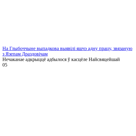
На Глыбоччыне выпадкова выявілі яшчэ адну працу, звязаную
з Язепам Драздовічам
Нечаканае адкрыццё адбылося ў касцёле Найсвяцейшай
0
5