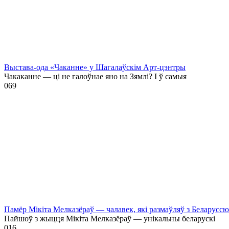
Выстава-ода «Чаканне» у Шагалаўскім Арт-цэнтры
Чакаканне — ці не галоўнае яно на Зямлі? І ў самыя
0
69
Памёр Мікіта Мелказёраў — чалавек, які размаўляў з Беларусс
Пайшоў з жыцця Мікіта Мелказёраў — унікальны беларускі
0
16