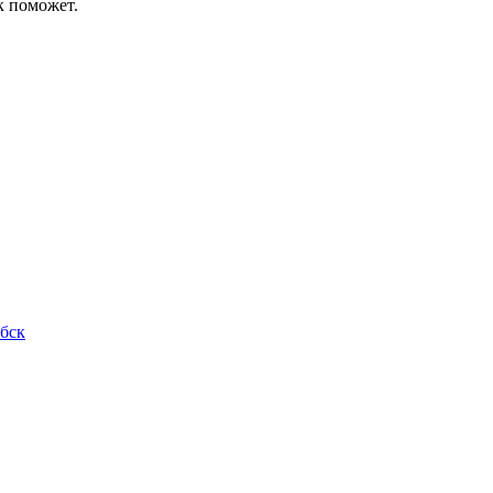
к поможет.
ебск