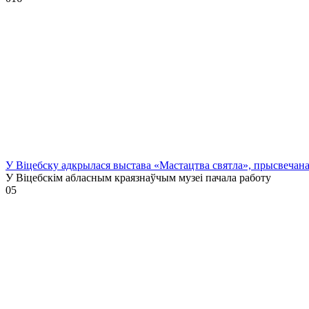
У Віцебску адкрылася выстава «Мастацтва святла», прысвечан
У Віцебскім абласным краязнаўчым музеі пачала работу
0
5