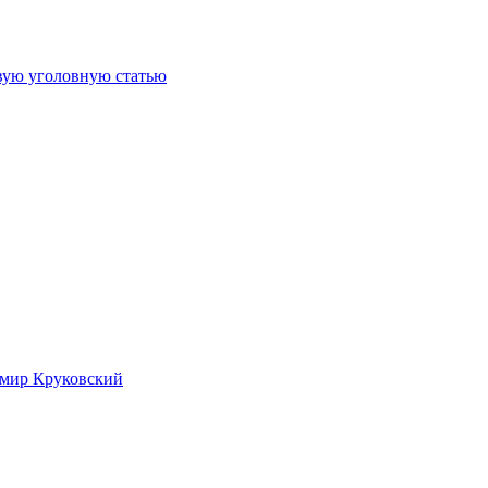
овую уголовную статью
имир Круковский