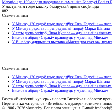
Марафон да 100-годдзя народнага пісьменніка Беларусі Васіля 
У наступным годзе класіку беларускай прозы споўніцца
0
82
Свежие записи
У Мінску 120 гадоў таму нарадзіўся Ежы Гедройц — пасл
У Мінску прадставілі рэпрадукцыі твораў Марка Шагала
У гэты дзень загінуў Янка Купала — адзін з найвялікшых 
Вясновы абрад «Саракі» правядуць у музеі пад Мінскам
У Віцебску адкрылася выстава «Мастацтва святла», прыс
Свежие записи
У Мінску 120 гадоў таму нарадзіўся Ежы Гедройц — пасл
У Мінску прадставілі рэпрадукцыі твораў Марка Шагала
У гэты дзень загінуў Янка Купала — адзін з найвялікшых 
Вясновы абрад «Саракі» правядуць у музеі пад Мінскам
Газета «Витебский курьер» - новости Витебска и области: прои
Перепечатка материалов «Витебского курьера» возможна только 
© 1906 - 2026 vkurier.by. Все права защищены. E-mail: feedback@