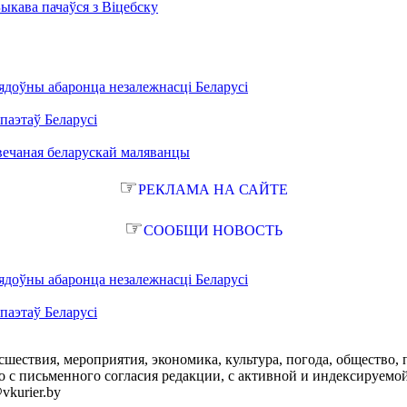
Быкава пачаўся з Віцебску
ядоўны абаронца незалежнасці Беларусі
паэтаў Беларусі
вечаная беларускай маляванцы
☞
РЕКЛАМА НА САЙТЕ
☞
СООБЩИ НОВОСТЬ
ядоўны абаронца незалежнасці Беларусі
паэтаў Беларусі
сшествия, мероприятия, экономика, культура, погода, общество, 
с письменного согласия редакции, с активной и индексируемой ги
vkurier.by