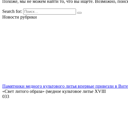
Похоже, мы не можем найти то, что вы ищете. Возможно, поис
Search for:
Новости рубрики
Памятники медного культового литья впервые привезли в Вит
«Свет литого образа» (медное культовое литье XVIII
0
33